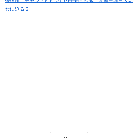
張禧嬪（チャン・ヒビン）の栄光と転落！朝鮮王朝三大悪
女に迫る３