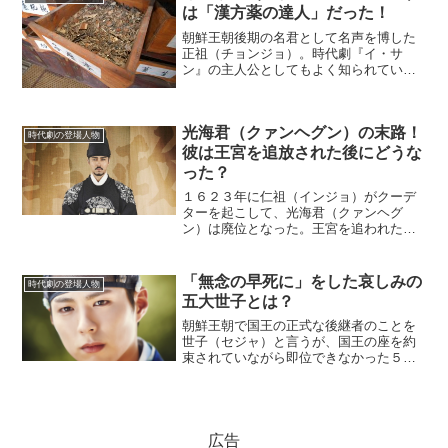
王１７２４年８月３０日に...
は「漢方薬の達人」だった！
朝鮮王朝後期の名君として名声を博した
正祖（チョンジョ）。時代劇『イ・サ
ン』の主人公としてもよく知られてい
る。彼は優秀な国王であっただけでな
く、漢方薬についても医者ほどに詳しか
った。医官に薬の指示を出す正祖１８０
光海君（クァンヘグン）の末路！
０年６月、４８歳の正祖は高熱を...
時代劇の登場人物
彼は王宮を追放された後にどうな
った？
１６２３年に仁祖（インジョ）がクーデ
ターを起こして、光海君（クァンヘグ
ン）は廃位となった。王宮を追われた国
王は燕山君（ヨンサグン）に続いて２人
目だが、光海君の場合は、その後にどん
な末路をたどったのだろうか。
「無念の早死に」をした哀しみの
時代劇の登場人物
(adsbygoogle = wi...
五大世子とは？
朝鮮王朝で国王の正式な後継者のことを
世子（セジャ）と言うが、国王の座を約
束されていながら即位できなかった５人
を取り上げてみよう。それは、李芳碵
（イ・バンソク）、懿敬（ウィギョン）
世子、昭顕（ソヒョン）世子、思悼（サ
ド）世子、孝明（ヒョミョン...
広告