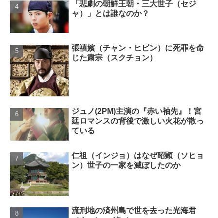
「悲劇の朝鮮王朝・三大世子（セジ
ャ）」とは誰なのか？
張禧嬪（チャン・ヒビン）に死罪を命
じた粛宗（スクチョン）
ジュノ(2PM)主演の『赤い袖先』！宮
廷ロマンスの背後で激しい火花が散っ
ている
仁祖（インジョ）はなぜ昭顕（ソヒョ
ン）世子の一家を滅ぼしたのか
流刑地の済州島で世を去った光海君