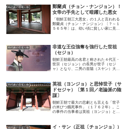
鄭蘭貞（チョン・ナンジョン）！
時代劇の登場人物
女帝の手先として暗躍した悪女
「朝鮮王朝三大悪女」の１人と言われる
鄭蘭貞（チョン・ナンジョン）〔？～１
５６５年〕は、幼い頃に貧しい家に見切
りをつけて奴生（キセン）になった。彼
女の優れた容姿は尹元衝（ユン・ウォニ
ョン）の目にとまり彼の妾となった。
非道な王位強奪を強行した世祖
(adsbygoogle ...
時代劇の登場人物
（セジョ）
朝鮮王朝最高の名君と称された４代王・
世宗（セジョン）の長男が世子（セジ
ャ）となり、二男の首陽（スヤン）大君
には王になる望みがなかった。しかし、
野心家の彼はあきらめなかった。その末
に、起こったのが王位強奪事件であっ
英祖（ヨンジョ）と思悼世子（サ
時代劇の登場人物
た。(adsbygoogle...
ドセジャ）〔第１回／老論派の陰
謀〕
朝鮮王朝で最大の悲劇とも言える「世子
の米びつ餓死事件」（１７６２年）。こ
の事件の当事者は英祖（ヨンジョ）と思
悼世子（サドセジャ）だが、どうしてこ
んな悲劇が起こったのか。５回にわたっ
て記事を掲載します。政治改革を進める
イ・サン（正祖〔チョンジョ〕）
時代劇の登場人物