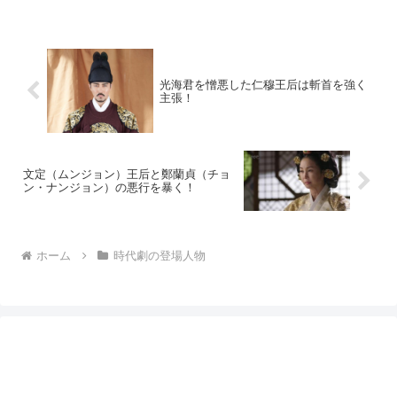
光海君を憎悪した仁穆王后は斬首を強く
主張！
文定（ムンジョン）王后と鄭蘭貞（チョ
ン・ナンジョン）の悪行を暴く！
ホーム
時代劇の登場人物