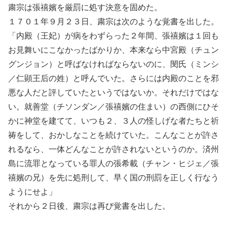
粛宗は張禧嬪を厳罰に処す決意を固めた。
１７０１年９月２３日、粛宗は次のような覚書を出した。
「内殿（王妃）が病をわずらった２年間、張禧嬪は１回も
お見舞いにこなかったばかりか、本来なら中宮殿（チュン
グンジョン）と呼ばなければならないのに、閔氏（ミンシ
／仁顕王后の姓）と呼んでいた。さらには内殿のことを邪
悪な人だと評していたというではないか。それだけではな
い。就善堂（チソンダン／張禧嬪の住まい）の西側にひそ
かに神堂を建てて、いつも２、３人の怪しげな者たちと祈
祷をして、おかしなことを続けていた。こんなことが許さ
れるなら、一体どんなことが許されないというのか。済州
島に流罪となっている罪人の張希載（チャン・ヒジェ／張
禧嬪の兄）を先に処刑して、早く国の刑罰を正しく行なう
ようにせよ」
それから２日後、粛宗は再び覚書を出した。