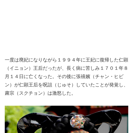
一度は廃妃になりながら１９９４年に王妃に復帰した仁顕
（イニョン）王后だったが、長く病に苦しみ１７０１年８
月１４日に亡くなった。その後に張禧嬪（チャン・ヒビ
ン）が仁顕王后を呪詛（じゅそ）していたことが発覚し、
粛宗（スクチョン）は激怒した。