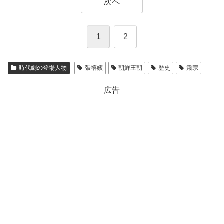
次へ
1
2
時代劇の登場人物
張禧嬪
朝鮮王朝
歴史
粛宗
広告