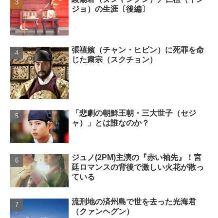
ジョ）の生涯〔後編〕
張禧嬪（チャン・ヒビン）に死罪を命
じた粛宗（スクチョン）
「悲劇の朝鮮王朝・三大世子（セジ
ャ）」とは誰なのか？
ジュノ(2PM)主演の『赤い袖先』！宮
廷ロマンスの背後で激しい火花が散っ
ている
流刑地の済州島で世を去った光海君
（クァンヘグン）