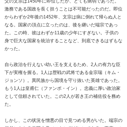
父の文宗は1450年に即位したが、とても病弱であった。
激務である国政を長く担うことは不可能だったのだ。即位
からわずか2年後の1452年、文宗は病に倒れて帰らぬ人と
なる。国家の頂点に立ったのは、後を継いだ端宗であっ
た。この時、彼はわずか11歳の少年にすぎない。子供の
身で巨大な国家を統治することなど、到底できるはずもな
かった。
自ら政治を行えない幼い王を支えるため、2人の有力な臣
下が実権を握る。1人は歴戦の武将である金宗瑞（キム・
ジョンソ）。異民族から国境を守り抜いた英雄であった。
もう1人は皇甫仁（ファンボ・イン）。忠義に厚い政治家
として信頼されていた。この2人が若き王の補佐役を務め
た。
しかし、この状況を憎悪の目で見つめる男がいた。端宗の