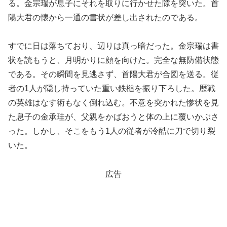
る。金宗瑞が息子にそれを取りに行かせた隙を突いた。首
陽大君の懐から一通の書状が差し出されたのである。
すでに日は落ちており、辺りは真っ暗だった。金宗瑞は書
状を読もうと、月明かりに顔を向けた。完全な無防備状態
である。その瞬間を見逃さず、首陽大君が合図を送る。従
者の1人が隠し持っていた重い鉄槌を振り下ろした。歴戦
の英雄はなす術もなく倒れ込む。不意を突かれた惨状を見
た息子の金承珪が、父親をかばおうと体の上に覆いかぶさ
った。しかし、そこをもう1人の従者が冷酷に刀で切り裂
いた。
広告