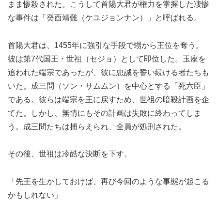
まま惨殺された。こうして首陽大君が権力を掌握した凄惨
な事件は「癸酉靖難（ケユジョンナン）」と呼ばれる。
首陽大君は、1455年に強引な手段で甥から王位を奪う。
彼は第7代国王・世祖（セジョ）として即位した。玉座を
追われた端宗であったが、彼に忠誠を誓い続ける者たちも
いた。成三問（ソン・サムムン）を中心とする「死六臣」
である。彼らは端宗を王に戻すため、世祖の暗殺計画を企
てた。しかし、無情にもその計画は失敗に終わってしま
う。成三問たちは捕らえられ、全員が処刑された。
その後、世祖は冷酷な決断を下す。
「先王を生かしておけば、再び今回のような事態が起こる
かもしれない」