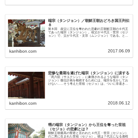
端宗（タンジョン）／朝鮮王朝おどろき国王列伝
８
第８回 叔父に王位を奪われた悲劇の王朝鮮王朝の６代王
であった端宗（タンジョン）。祖父が４代王・世宗（セジ
ョン）で、父が５代王・文宗（ムンジョン）である。とも
に学識にすぐれていた王として特に有名だった。母の愛を
知らずに育った端宗は優秀な祖父と…
2017.06.09
kanhibon.com
悲惨な最期を遂げた端宗（タンジョン）に涙する
「死六臣（サユクシン）」に象徴されるような端宗（タン
ジョン）復位計画を根絶するためには、端宗を生かしてお
けない……そう考えた世祖（セジョ）は、ついに非道きわ
まる行動に着手する。陸の孤島身命を賭して端宗（タンジ
ョン）の復位を願った死六臣（サユ…
2018.06.12
kanhibon.com
甥の端宗（タンジョン）から王位を奪った世祖
（セジョ）の悲劇とは？
朝鮮王朝最高の聖君と言われた４代王・世宗（セジョン）
の二男に生まれた世祖（セジョ）。彼は７代王になる過程