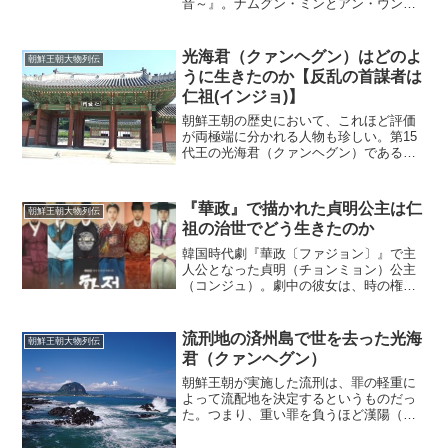
音～』。ナムグン・ミンとアン・ウンジ
ンが主演したこのドラマでは、朝鮮王朝
と女真族との戦いが鮮烈に描かれてい
た。そして、戦闘に強かった女真族がつ
光海君（クァンヘグン）はどのよ
朝鮮王朝大物列伝
くった国が後金であり、後に...
うに生きたのか【反乱の首謀者は
仁祖(インジョ)】
朝鮮王朝の歴史において、これほど評価
が両極端に分かれる人物も珍しい。第15
代王の光海君（クァンヘグン）である。
彼は冷酷非情な独裁者だったのか。それ
とも、優れた手腕を持つ指導者だったの
か。その生涯は、まさに波乱万丈という
『華政』で描かれた貞明公主は仁
朝鮮王朝大物列伝
言葉がふさわしい。光海...
祖の治世でどう生きたのか
韓国時代劇『華政〔ファジョン〕』で主
人公となった貞明（チョンミョン）公主
（コンジュ）。劇中の彼女は、時の権力
者である仁祖(インジョ)に対して一歩も引
かなかった。非常に気丈で闘争心あふれ
る女性として描写されている。しかし、
流刑地の済州島で世を去った光海
朝鮮王朝大物列伝
史実における彼女の姿...
君（クァンヘグン）
朝鮮王朝が実施した流刑は、罪の軽重に
よって流配地を決定するというものだっ
た。つまり、重い罪を負うほど漢陽（ハ
ニャン／現在のソウル）から遠い場所に
流されたのである。特に、多かったのが