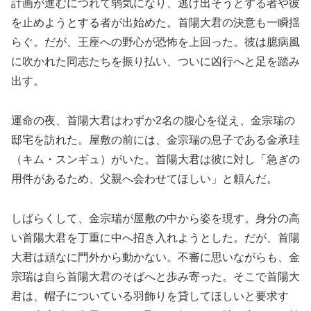
計画が進むにつれて弱気になり、逃げ出そうとする者や彼
を止めようとする者が出始めた。首陽大君の決意も一瞬揺
らぐ。だが、王座への野心が恐怖を上回った。彼は臆病風
に吹かれた同志たちを振り払い、ついに凶行へと足を踏み
出す。
運命の夜、首陽大君はわずか2名の腹心を従え、金宗瑞の
邸宅を訪れた。屋敷の前には、金宗瑞の息子である金承珪
（キム・スンギュ）がいた。首陽大君は彼に対し「急ぎの
用件があるため、父親へ会わせてほしい」と頼んだ。
しばらくして、金宗瑞が屋敷の中から姿を現す。身分の高
い首陽大君を丁重に中へ招き入れようとした。だが、首陽
大君は頑なに門外から動かない。不審に思いながらも、金
宗瑞は自ら首陽大君のそばへと歩み寄った。そこで首陽大
君は、帽子についている羽飾りを貸してほしいと要求す