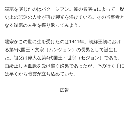
端宗を演じたのはパク・ジフン。彼の名演技によって、歴
史上の悲運の人物が再び脚光を浴びている。その当事者と
なる端宗の人生を振り返ってみよう。
端宗がこの世に生を受けたのは1441年。朝鮮王朝におけ
る第5代国王・文宗（ムンジョン）の長男として誕生し
た。祖父は偉大な第4代国王・世宗（セジョン）である。
由緒正しき血脈を受け継ぐ嫡男であったが、その行く手に
は早くから暗雲が立ち込めていた。
広告