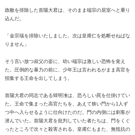
政敵を排除した首陽大君は、そのまま端宗の居室へと乗り
込んだ。
「金宗瑞を排除いたしました。次は皇甫仁を処断せねばな
りません」
そう言い放つ叔父の姿に、幼い端宗は激しい恐怖を覚え
た。圧倒的な暴力の前に、少年王は言われるがまま高官を
招集する王命を出してしまう。
首陽大君の同志である韓明澮は、恐ろしい罠を仕掛けてい
た。王命で集まった高官たちを、あえて狭い門から1人ず
つ中へ入らせるように仕向けたのだ。門の内側には刺客が
潜んでいた。首陽大君を批判していた者たちは、門をくぐ
ったところで次々と殺害される。皇甫仁もまた、無抵抗の