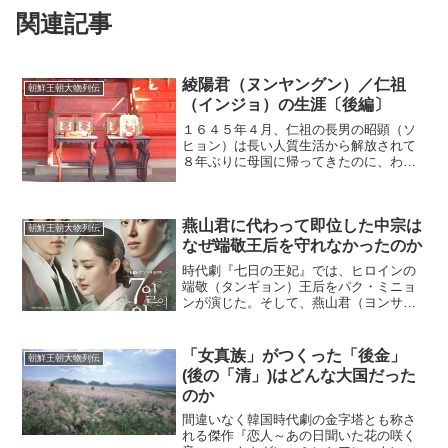
関連記事
綾陽君（ヌンヤングン）／仁祖
朝鮮王朝大物列伝
（インジョ）の生涯〔後編〕
１６４５年４月、仁祖の長男の昭顕（ソ
ヒョン）は長い人質生活から解放されて
８年ぶりに母国に帰ってきたのに、わず
か２カ月で急死してしまった。その遺体
は毒殺されたかのように黒ずんでいたと
いう。策士のように動いた悪女昭顕の妻
燕山君に代わって即位した中宗は
であった姜（カン）氏が一...
朝鮮王朝大物列伝
なぜ端敬王后を守れなかったのか
時代劇『七日の王妃』では、ヒロインの
端敬（タンギョン）王后をパク・ミニョ
ンが演じた。そして、燕山君（ヨンサン
グン）はイ・ドンゴン、中宗(チュンジョ
ン)をヨン・ウジンが扮していた。この３
人の関係性を史実で紹介しよう。名君と
「女真族」がつくった「後金」
朝鮮王朝大物列伝
称された9代王・成宗...
(後の「清」)はどんな大国だった
のか
間違いなく韓国時代劇の金字塔とも称さ
れる傑作『恋人～あの日聞いた花の咲く