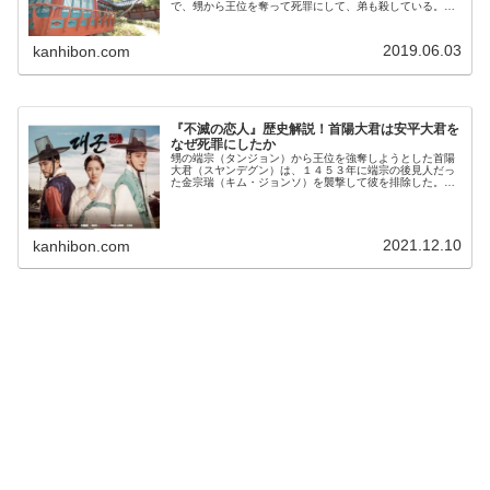
で、甥から王位を奪って死罪にして、弟も殺している。非
道な世祖だが、今度は自分が晩年に悲劇に見舞われた。
(adsbygoogle = wi…
2019.06.03
kanhibon.com
『不滅の恋人』歴史解説！首陽大君は安平大君を
なぜ死罪にしたか
甥の端宗（タンジョン）から王位を強奪しようとした首陽
大君（スヤンデグン）は、１４５３年に端宗の後見人だっ
た金宗瑞（キム・ジョンソ）を襲撃して彼を排除した。そ
れが、朝鮮半島の全土を震えあがらせた癸酉靖難（ケユジ
ョンナン）の始まりだった。偽りの…
2021.12.10
kanhibon.com