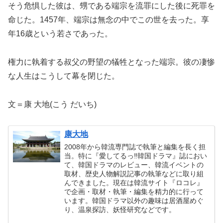
そう危惧した彼は、甥である端宗を流罪にした後に死罪を
命じた。1457年、端宗は無念の中でこの世を去った。享
年16歳という若さであった。
権力に執着する叔父の野望の犠牲となった端宗。彼の凄惨
な人生はこうして幕を閉じた。
文＝康 大地(こう だいち)
康大地
2008年から韓流専門誌で執筆と編集を長く担
当。特に『愛してるっ‼韓国ドラマ』誌におい
て、韓国ドラマのレビュー、韓流イベントの
取材、歴史人物解説記事の執筆などに取り組
んできました。現在は韓流サイト『ロコレ』
で企画・取材・執筆・編集を精力的に行って
います。韓国ドラマ以外の趣味は居酒屋めぐ
り、温泉探訪、妖怪研究などです。