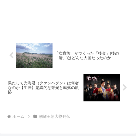
「女真族」がつくった「後金」(後の
「清」)はどんな大国だったのか
果たして光海君（クァンヘグン）は何者
なのか【生涯】驚異的な栄光と転落の軌
跡
ホーム
朝鮮王朝大物列伝