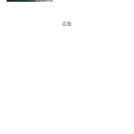
朝鮮半島西南部の諸島や済州島（チェジ
ュド）。とりわけ、朝鮮王...
広告