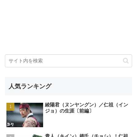
人気ランキング
綾陽君（ヌンヤングン）／仁祖（イン
ジョ）の生涯〔前編〕
貴人（キイン）趙氏（チョシ）！仁祖