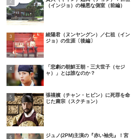
（インジョ）の極悪な側室（前編）
綾陽君（ヌンヤングン）／仁祖（イン
ジョ）の生涯〔後編〕
「悲劇の朝鮮王朝・三大世子（セジ
ャ）」とは誰なのか？
張禧嬪（チャン・ヒビン）に死罪を命
じた粛宗（スクチョン）
ジュノ(2PM)主演の『赤い袖先』！宮