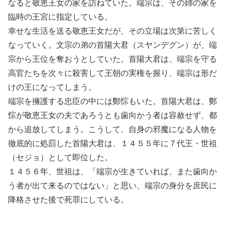
なると敬恵王女の家を訪ねていた。端宗は、その姉の家を
臨時の王宮に指定している。
幸せな生活を送る敬恵王女だが、その立場は次第に苦しく
なっていく。文宗の弟の首陽大君（スヤンデグン）が、端
宗から王位を奪おうとしていた。首陽大君は、端宗を守る
高官たちを次々に殺害して王朝の実権を握り、端宗は形だ
けの王になってしまう。
端宗を擁護する忠臣の中には鄭悰もいた。首陽大君は、鄭
悰が敬恵王女の夫であろうとも歯向かう者は容赦せず、都
から追放してしまう。こうして、自身の邪魔になる人物を
徹底的に処罰した首陽大君は、１４５５年に７代王・世祖
（セジョ）として即位した。
１４５６年、世祖は、「端宗が生きていれば、また歯向か
う者が出て来るのではない」と思い、端宗の身分を庶民に
降格させた後で死罪にしている。