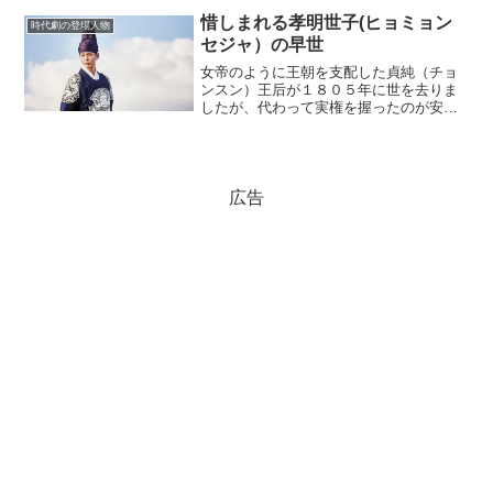
(adsbygoogle = window.adsbygoogle |...
惜しまれる孝明世子(ヒョミョン
時代劇の登場人物
セジャ）の早世
女帝のように王朝を支配した貞純（チョ
ンスン）王后が１８０５年に世を去りま
したが、代わって実権を握ったのが安東
（アンドン）・金（キム）氏の一族でし
た。さらに、政治が混乱していきまし
た。(adsbygoogle = window.adsbygo...
広告