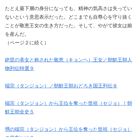
たとえ最下層の身分になっても、精神の気高さは失ってい
ないという意思表示だった。どこまでも自尊心を守り抜く
ことが敬恵王女の生き方だった。そして、やがて彼女は娘
を産んだ。
（ページ２に続く）
絶世の美女と称された敬恵（キョンヘ）王女／朝鮮王朝人
物列伝特選９
端宗（タンジョン）／朝鮮王朝おどろき国王列伝８
端宗（タンジョン）から王位を奪った世祖（セジョ）！朝
鮮王朝全史５
甥の端宗（タンジョン）から王位を奪った世祖（セジョ）