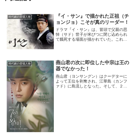
『イ・サン』で描かれた正祖（チ
時代劇の登場人物
ョンジョ）こそが真のリーダー！
ドラマ『イ・サン』は、冒頭で父親の思
悼（サド）世子が米びつに閉じ込められ
て餓死する場面が描かれていた。これ
は、「時代劇の巨匠」と言われるイ・ビ
ョンフン監督の典型的な手法だ。歴史的
な重大事件を最初に描いて主人公の人生
が大いに左右されるという導...
燕山君の次に即位した中宗は王の
時代劇の登場人物
器でなかった！
燕山君（ヨンサングン）はクーデターに
よって王位を剥奪され、江華島（カンフ
ァド）に島流しとなった。そして、２カ
月後の１５０６年１１月に３１歳で人生
を終えた。そんな暴君に代わって王位に
就いたのが１１代王の中宗（チュンジョ
ン）だった。(adsby...