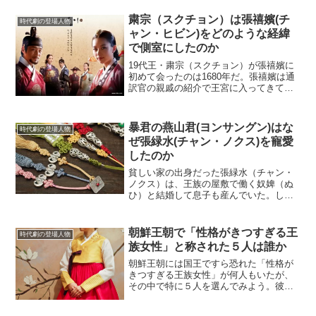
粛宗（スクチョン）は張禧嬪(チ
時代劇の登場人物
ャン・ヒビン)をどのような経緯
で側室にしたのか
19代王・粛宗（スクチョン）が張禧嬪に
初めて会ったのは1680年だ。張禧嬪は通
訳官の親戚の紹介で王宮に入ってきて女
官になった。絶世の美女だったことは間
違いないので、艶福家の粛宗は一目で気
に入った。朝鮮王朝三大悪女（張緑水、
暴君の燕山君(ヨンサングン)はな
時代劇の登場人物
鄭蘭貞、張禧嬪）の...
ぜ張緑水(チャン・ノクス)を寵愛
したのか
貧しい家の出身だった張緑水（チャン・
ノクス）は、王族の屋敷で働く奴婢（ぬ
ひ）と結婚して息子も産んでいた。しか
し、夫と息子を置いて家出して妓生（キ
セン）となった。成り上がりたい、とい
う自らの欲望を叶えるためだった。
朝鮮王朝で「性格がきつすぎる王
時代劇の登場人物
(adsbygoogle =...
族女性」と称された５人は誰か
朝鮮王朝には国王ですら恐れた「性格が
きつすぎる王族女性」が何人もいたが、
その中で特に５人を選んでみよう。彼女
たちは韓国時代劇にも登場して王族男性
をよく震え上がらせている。