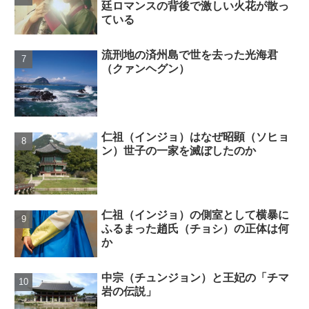
廷ロマンスの背後で激しい火花が散っ
ている
流刑地の済州島で世を去った光海君
（クァンヘグン）
仁祖（インジョ）はなぜ昭顕（ソヒョ
ン）世子の一家を滅ぼしたのか
仁祖（インジョ）の側室として横暴に
ふるまった趙氏（チョシ）の正体は何
か
中宗（チュンジョン）と王妃の「チマ
岩の伝説」