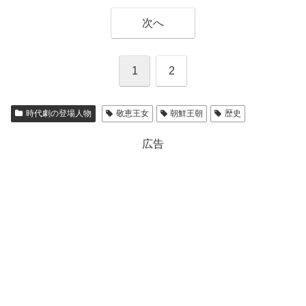
次へ
1
2
時代劇の登場人物
敬恵王女
朝鮮王朝
歴史
広告