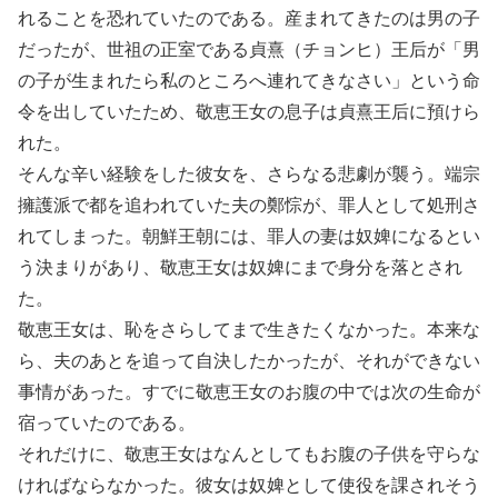
れることを恐れていたのである。産まれてきたのは男の子
だったが、世祖の正室である貞熹（チョンヒ）王后が「男
の子が生まれたら私のところへ連れてきなさい」という命
令を出していたため、敬恵王女の息子は貞熹王后に預けら
れた。
そんな辛い経験をした彼女を、さらなる悲劇が襲う。端宗
擁護派で都を追われていた夫の鄭悰が、罪人として処刑さ
れてしまった。朝鮮王朝には、罪人の妻は奴婢になるとい
う決まりがあり、敬恵王女は奴婢にまで身分を落とされ
た。
敬恵王女は、恥をさらしてまで生きたくなかった。本来な
ら、夫のあとを追って自決したかったが、それができない
事情があった。すでに敬恵王女のお腹の中では次の生命が
宿っていたのである。
それだけに、敬恵王女はなんとしてもお腹の子供を守らな
ければならなかった。彼女は奴婢として使役を課されそう