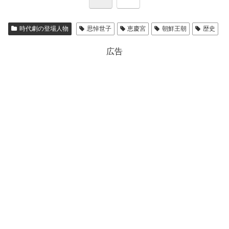
時代劇の登場人物
思悼世子
恵慶宮
朝鮮王朝
歴史
広告