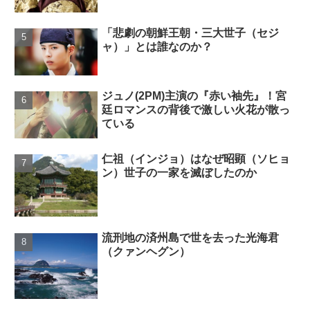
「悲劇の朝鮮王朝・三大世子（セジ
ャ）」とは誰なのか？
ジュノ(2PM)主演の『赤い袖先』！宮
廷ロマンスの背後で激しい火花が散っ
ている
仁祖（インジョ）はなぜ昭顕（ソヒョ
ン）世子の一家を滅ぼしたのか
流刑地の済州島で世を去った光海君
（クァンヘグン）