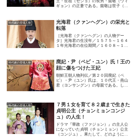
王・世祖（セジョ）の長男・懿敬（ウィ
ギョン）の正妻である。懿敬は世子（セ
ジャ／王の後継者）だったので、仁粋大
妃も本来なら王妃になるはずだったのだ
が、懿敬が１９歳で夭逝したために、そ
光海君（クァンヘグン）の栄光と
時代劇の登場人物
れは叶わなかった。(ad...
転落
［光海君（クァンヘグン）の人物デー
タ］光海君の生没年／１５７５～１６４
１年光海君の在位期間／１６０８～１６
２３年光海君の父／１４代王・宣祖（ソ
ンジョ）光海君の母／恭嬪（コンビ
ン）・金（キム）氏兄弟による後継者争
廃妃・尹（ペビ・ユン）氏！王の
時代劇の登場人物
い光海君（クァンヘグン）は１４...
顔に傷をつけた王妃
朝鮮王朝人物列伝／第２０回廃妃（ペ
ビ）・尹（ユン）氏は、１０代王・燕山
君（ヨンサングン）の母親である。しか
し、王である成宗（ソンジョン）に対し
て大変な無礼を働いてしまった彼女は、
王宮を追い出されてしまう。嫉妬深い性
７男１女を育て８２歳まで生きた
格尹氏は当初は側室だったが...
時代劇の登場人物
貞明公主（チョンミョンコンジ
ュ）の人生！
ドラマ『華政（ファジョン）』の主人公
になっていた貞明（チョンミョン）公主
（コンジュ）。果たして、どのように波