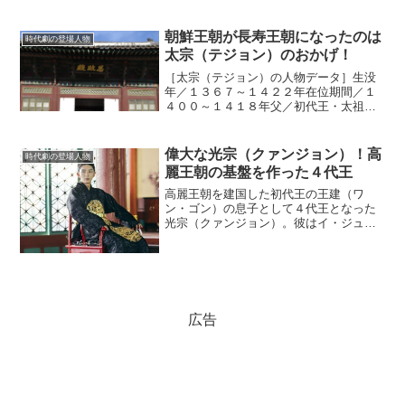
瀾万丈な日々を送ったのだろうか。彼女
の結婚を中心にその人生をたどってみよ
う。(adsbygoogle = window.adsbyg...
朝鮮王朝が長寿王朝になったのは
時代劇の登場人物
太宗（テジョン）のおかげ！
［太宗（テジョン）の人物データ］生没
年／１３６７～１４２２年在位期間／１
４００～１４１８年父／初代王・太祖
（テジョ〔生没年：１３３５～１４０８
年〕）母／神懿（シヌィ）王后（生没
年：１３３７～１３９１年）息子／４代
偉大な光宗（クァンジョン）！高
時代劇の登場人物
王・世宗（セジョン〔生没年：...
麗王朝の基盤を作った４代王
高麗王朝を建国した初代王の王建（ワ
ン・ゴン）の息子として４代王となった
光宗（クァンジョン）。彼はイ・ジュン
ギが主演した『麗＜レイ＞～花萌ゆる８
人の皇子たち～』の主人公になり、改め
て業績がクローズアップされている。大
胆な政策を実行９３６年に朝...
広告