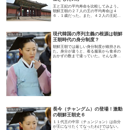
王と王妃の平均寿命を比較してみよう。
朝鮮王朝の２７人の王の平均寿命は４
６．１歳だった。また、４２人の王妃の
平均寿命は４８．７歳である。つまり、
平均的に王妃のほうが２．６歳だけ長生
きしていたことになる。(adsbygoogle =
現代韓国の序列主義の根源は朝鮮
windo...
韓国の歴史
王朝時代の身分制度？
朝鮮王朝では厳しい身分制度が維持され
た。身分が違うと、着る服装から食卓の
おかずの数まで違っていた。そんな身分
制度によって、人々は序列をつけられた
のだ。もちろん、今の韓国に身分制度は
残っていないが、「序列」という意識は
強烈に残ってしまった。韓...
長今（チャングム）の登場！激動
韓国の歴史
の朝鮮王朝史６
１１代王の中宗（チュンジョン）は自分
が王になりたくてなったわけではない。