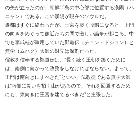
の矢が立ったのが、朝鮮半島の中心部に位置する漢陽（ハ
ニャン）である。この漢陽が現在のソウルだ。
遷都はすぐに終わったが、王宮を築く段階になると、正門
の向きをめぐって側近たちの間で激しい論争が起こる。中
でも李成桂が重用していた鄭道伝（チョン・ドジョン）と
無学（ムハク）大師の対立は深刻だった。
儒教を信奉する鄭道伝は、“長く続く王朝を築くために
は、南側に向かって政務をしなければならない。よって、
正門は南向きにすべきだ”といい、仏教徒である無学大師
は“南側に災いを招く山があるので、それを回避するため
にも、東向きに王宮を建てるべきだ”と主張した。