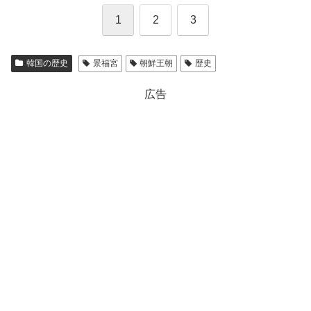
1
2
3
韓国の歴史
景福宮
朝鮮王朝
歴史
広告