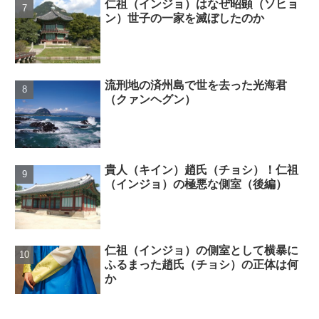
仁祖（インジョ）はなぜ昭顕（ソヒョ
ン）世子の一家を滅ぼしたのか
流刑地の済州島で世を去った光海君
（クァンヘグン）
貴人（キイン）趙氏（チョシ）！仁祖
（インジョ）の極悪な側室（後編）
仁祖（インジョ）の側室として横暴に
ふるまった趙氏（チョシ）の正体は何
か