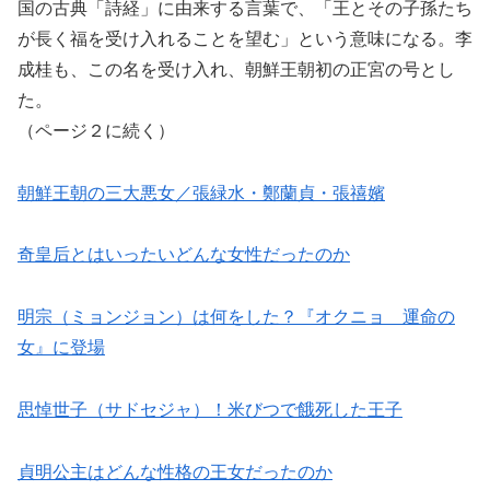
国の古典「詩経」に由来する言葉で、「王とその子孫たち
が長く福を受け入れることを望む」という意味になる。李
成桂も、この名を受け入れ、朝鮮王朝初の正宮の号とし
た。
（ページ２に続く）
朝鮮王朝の三大悪女／張緑水・鄭蘭貞・張禧嬪
奇皇后とはいったいどんな女性だったのか
明宗（ミョンジョン）は何をした？『オクニョ 運命の
女』に登場
思悼世子（サドセジャ）！米びつで餓死した王子
貞明公主はどんな性格の王女だったのか