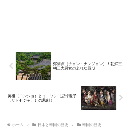
鄭蘭貞（チョン・ナンジョン）！朝鮮王
朝三大悪女の哀れな最期
英祖（ヨンジョ）とイ・ソン（思悼世子
〔サドセジャ〕）の悲劇！
ホーム
日本と韓国の歴史
韓国の歴史