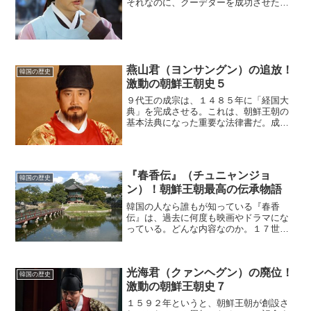
それなのに、クーデターを成功させた高
官たちは、いきなり中宗に「妻と離縁し
てください」と要請してきた。妻は中宗
の即位にともなって端敬（タンギョン）
王后になっていた。(ad...
燕山君（ヨンサングン）の追放！
韓国の歴史
激動の朝鮮王朝史５
９代王の成宗は、１４８５年に「経国大
典」を完成させる。これは、朝鮮王朝の
基本法典になった重要な法律書だ。成宗
の功績は大変大きいと言える。その長男
が悪名高い１０代王の燕山君（ヨンサン
グン）である。姉の復讐燕山君は最初こ
そ善政を行なうが、途中か...
『春香伝』（チュニャンジョ
韓国の歴史
ン）！朝鮮王朝最高の伝承物語
韓国の人なら誰もが知っている『春香
伝』は、過去に何度も映画やドラマにな
っている。どんな内容なのか。１７世紀
後半、全羅道（チョルラド／朝鮮半島西
南部の地域）で暮らしていた元妓生の月
梅（ウォルメ）がかわいい娘を産んだ。
光海君（クァンヘグン）の廃位！
それが春香（チュニャン）だ...
韓国の歴史
激動の朝鮮王朝史７
１５９２年というと、朝鮮王朝が創設さ