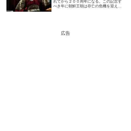
れてから２００周年になる。この記念す
べき年に朝鮮王朝は存亡の危機を迎え
た。豊臣軍の朝鮮出兵があったからだ。
そのときの王は１４代王の宣祖（ソンジ
ョ）だった。(adsbygoogle =
window.ads...
広告