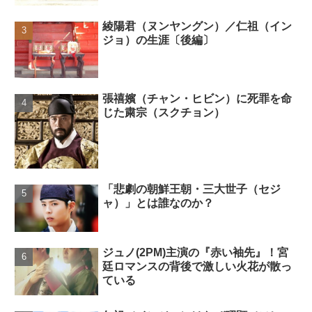
綾陽君（ヌンヤングン）／仁祖（イン
ジョ）の生涯〔後編〕
張禧嬪（チャン・ヒビン）に死罪を命
じた粛宗（スクチョン）
「悲劇の朝鮮王朝・三大世子（セジ
ャ）」とは誰なのか？
ジュノ(2PM)主演の『赤い袖先』！宮
廷ロマンスの背後で激しい火花が散っ
ている