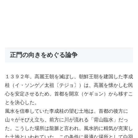
正門の向きをめぐる論争
１３９２年、高麗王朝を滅ぼし、朝鮮王朝を建国した李成
桂（イ・ソンゲ／太祖〔テジョ〕）は、高麗を懐かしむ民
心を安定させるため、首都を開京（ケギョン）から移すこ
とを決心した。
風水を信奉していた李成桂の望む土地は、首都の後方に
山々がそびえ立ち、前方に川が流れる「背山臨水」だっ
た。こうした場所は龍脈と言われ、風水的に精気が充実し
た土地といわれていた。この条件に最適な場所として白羽