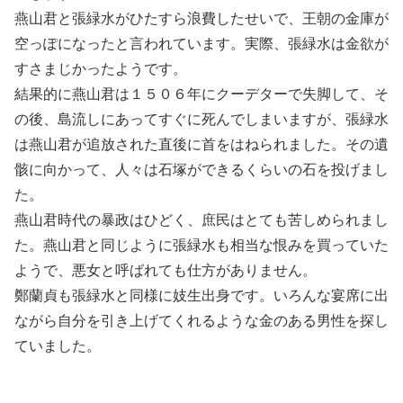
燕山君と張緑水がひたすら浪費したせいで、王朝の金庫が
空っぽになったと言われています。実際、張緑水は金欲が
すさまじかったようです。
結果的に燕山君は１５０６年にクーデターで失脚して、そ
の後、島流しにあってすぐに死んでしまいますが、張緑水
は燕山君が追放された直後に首をはねられました。その遺
骸に向かって、人々は石塚ができるくらいの石を投げまし
た。
燕山君時代の暴政はひどく、庶民はとても苦しめられまし
た。燕山君と同じように張緑水も相当な恨みを買っていた
ようで、悪女と呼ばれても仕方がありません。
鄭蘭貞も張緑水と同様に妓生出身です。いろんな宴席に出
ながら自分を引き上げてくれるような金のある男性を探し
ていました。