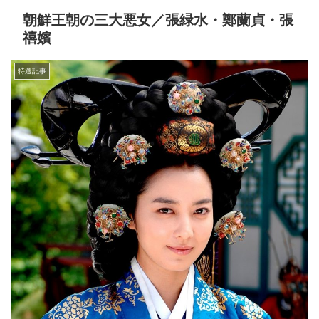
朝鮮王朝の三大悪女／張緑水・鄭蘭貞・張
禧嬪
特選記事