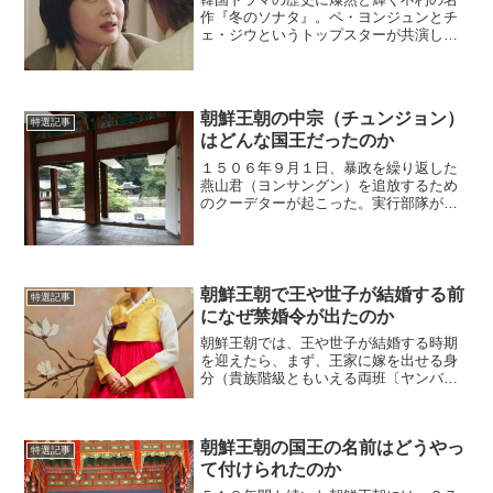
作『冬のソナタ』。ペ・ヨンジュンとチ
ェ・ジウというトップスターが共演した
この作品は、今なお色褪せない強い魅力
を放っている。かつて視聴者を夢中にさ
せた全20話に及ぶ純愛ストーリー。それ
が今回、鮮やかな手腕に...
朝鮮王朝の中宗（チュンジョン）
特選記事
はどんな国王だったのか
１５０６年９月１日、暴政を繰り返した
燕山君（ヨンサングン）を追放するため
のクーデターが起こった。実行部隊が最
初に向かったのは、燕山君の異母弟にあ
たる中宗（チュンジョン／即位までは晋
城大君〔チンソンデグン〕と呼ばれた）
の屋敷だった。(adsb...
朝鮮王朝で王や世子が結婚する前
特選記事
になぜ禁婚令が出たのか
朝鮮王朝では、王や世子が結婚する時期
を迎えたら、まず、王家に嫁を出せる身
分（貴族階級ともいえる両班〔ヤンバ
ン〕がほとんど）の家に対して「禁婚
令」が出され、若い娘の結婚が禁じられ
ました。(adsbygoogle =
朝鮮王朝の国王の名前はどうやっ
window.adsbyg...
特選記事
て付けられたのか