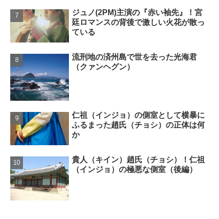
ジュノ(2PM)主演の『赤い袖先』！宮
廷ロマンスの背後で激しい火花が散っ
ている
流刑地の済州島で世を去った光海君
（クァンヘグン）
仁祖（インジョ）の側室として横暴に
ふるまった趙氏（チョシ）の正体は何
か
貴人（キイン）趙氏（チョシ）！仁祖
（インジョ）の極悪な側室（後編）