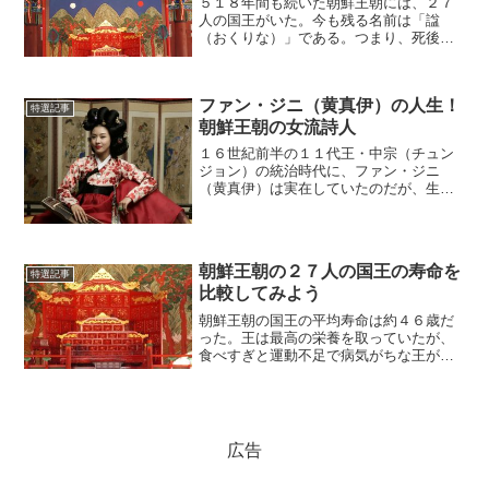
５１８年間も続いた朝鮮王朝には、２７
人の国王がいた。今も残る名前は「諡
（おくりな）」である。つまり、死後に
贈られた尊称であり、本人が生きている
ときは知らなかった名前だ。それでは、
その諡はどのように付けられたのだろう
ファン・ジニ（黄真伊）の人生！
か。(adsbygoogl...
特選記事
朝鮮王朝の女流詩人
１６世紀前半の１１代王・中宗（チュン
ジョン）の統治時代に、ファン・ジニ
（黄真伊）は実在していたのだが、生ま
れた年も死んだ年もわかっていない。彼
女はまた、その時代の著名な学者や風流
人とかなり交流していたはずなのに、あ
まり記録が残っていない。そ...
朝鮮王朝の２７人の国王の寿命を
特選記事
比較してみよう
朝鮮王朝の国王の平均寿命は約４６歳だ
った。王は最高の栄養を取っていたが、
食べすぎと運動不足で病気がちな王が多
かったのである。そうした事実を含め
て、王たちの長寿と短命をランキングに
してみよう。(adsbygoogle =
window.ads...
広告