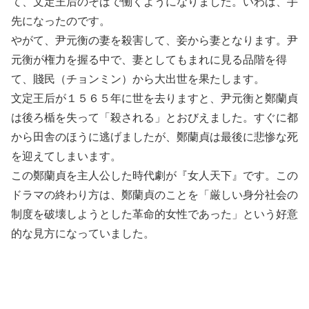
て、文定王后のそばで働くようになりました。いわば、手
先になったのです。
やがて、尹元衡の妻を殺害して、妾から妻となります。尹
元衡が権力を握る中で、妻としてもまれに見る品階を得
て、賤民（チョンミン）から大出世を果たします。
文定王后が１５６５年に世を去りますと、尹元衡と鄭蘭貞
は後ろ楯を失って「殺される」とおびえました。すぐに都
から田舎のほうに逃げましたが、鄭蘭貞は最後に悲惨な死
を迎えてしまいます。
この鄭蘭貞を主人公した時代劇が『女人天下』です。この
ドラマの終わり方は、鄭蘭貞のことを「厳しい身分社会の
制度を破壊しようとした革命的女性であった」という好意
的な見方になっていました。