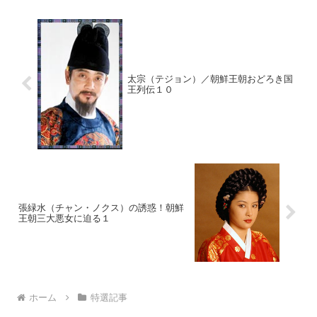
太宗（テジョン）／朝鮮王朝おどろき国
王列伝１０
張緑水（チャン・ノクス）の誘惑！朝鮮
王朝三大悪女に迫る１
ホーム
特選記事