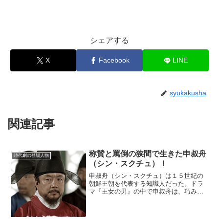
シェアする
X
Facebook
LINE
syukakusha
関連記事
称賛と罵倒の狭間で生きた申叔舟
時代劇の登場人物
（シン・スクチュ）！
申叔舟（シン・スクチュ）は１５世紀の
朝鮮王朝を代表する知識人だった。ドラ
マ『王女の男』の中で申叔舟は、巧みな
勧誘を拒めなくなって、ついに首陽大君
（スヤンデグン）の味方になっていく。
しかも、物語が進むにつれて、申叔舟自