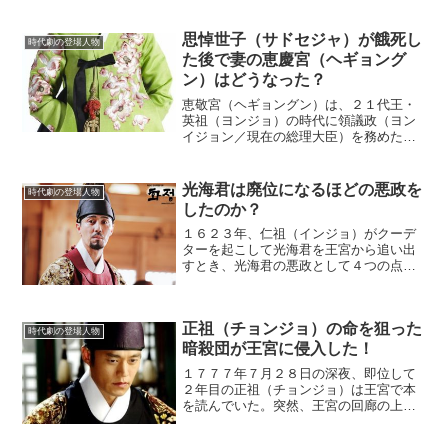
身の欲もクローズアップさ...
思悼世子（サドセジャ）が餓死し
時代劇の登場人物
た後で妻の恵慶宮（ヘギョング
ン）はどうなった？
恵敬宮（ヘギョングン）は、２１代王・
英祖（ヨンジョ）の時代に領議政（ヨン
イジョン／現在の総理大臣）を務めた洪
鳳漢（ホン・ボンハン）の娘である。彼
女は、思悼世子（サドセジャ）の妻とし
てどのように過ごしたのか。陥れられた
光海君は廃位になるほどの悪政を
時代劇の登場人物
思悼世子朝鮮王朝時代の王...
したのか？
１６２３年、仁祖（インジョ）がクーデ
ターを起こして光海君を王宮から追い出
すとき、光海君の悪政として４つの点を
糾弾した。果たして、その４つは正当な
根拠があると言えるのだろうか。
(adsbygoogle = window.adsbygoogle...
正祖（チョンジョ）の命を狙った
時代劇の登場人物
暗殺団が王宮に侵入した！
１７７７年７月２８日の深夜、即位して
２年目の正祖（チョンジョ）は王宮で本
を読んでいた。突然、王宮の回廊の上か
ら、瓦を踏む足音が聞こえてきた。正祖
は耳をすませた。どう考えても、人間の