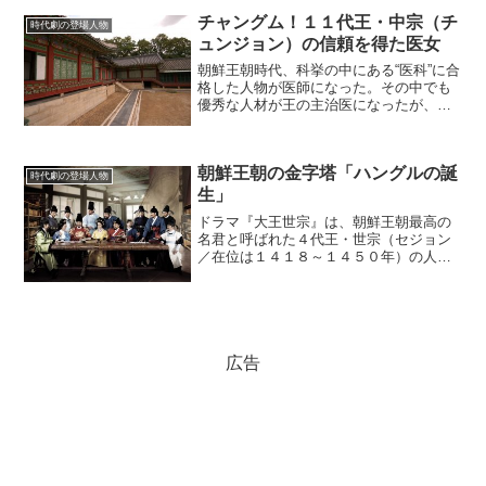
足音にしか聞こえなかった。
チャングム！１１代王・中宗（チ
(adsbygoogle = wi...
時代劇の登場人物
ュンジョン）の信頼を得た医女
朝鮮王朝時代、科挙の中にある“医科”に合
格した人物が医師になった。その中でも
優秀な人材が王の主治医になったが、そ
れは大変な名誉と責任があった。一方、
医女は医師とはなりたちが違った。
(adsbygoogle = window.adsbygoo...
朝鮮王朝の金字塔「ハングルの誕
時代劇の登場人物
生」
ドラマ『大王世宗』は、朝鮮王朝最高の
名君と呼ばれた４代王・世宗（セジョン
／在位は１４１８～１４５０年）の人間
らしい苦悩を描いた時代劇だ。彼は、韓
国の小学校の校庭にかならず銅像がある
ほど今でも最高の尊敬を集めている。な
ぜここまで世宗の評価が高...
広告