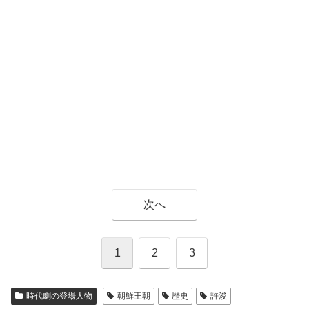
次へ
1
2
3
時代劇の登場人物
朝鮮王朝
歴史
許浚