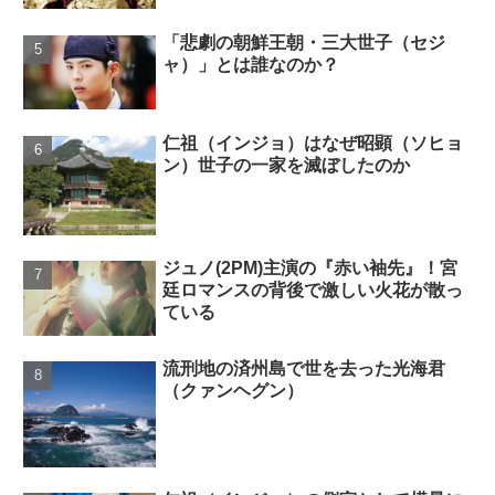
「悲劇の朝鮮王朝・三大世子（セジ
ャ）」とは誰なのか？
仁祖（インジョ）はなぜ昭顕（ソヒョ
ン）世子の一家を滅ぼしたのか
ジュノ(2PM)主演の『赤い袖先』！宮
廷ロマンスの背後で激しい火花が散っ
ている
流刑地の済州島で世を去った光海君
（クァンヘグン）