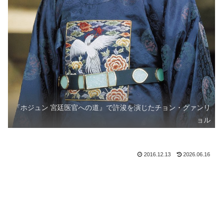
『ホジュン 宮廷医官への道』で許浚を演じたチョン・グァンリ
ョル
2016.12.13
2026.06.16