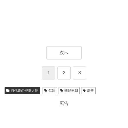
次へ
1
2
3
時代劇の登場人物
仁宗
朝鮮王朝
歴史
広告