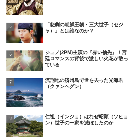
「悲劇の朝鮮王朝・三大世子（セジ
ャ）」とは誰なのか？
ジュノ(2PM)主演の『赤い袖先』！宮
廷ロマンスの背後で激しい火花が散っ
ている
流刑地の済州島で世を去った光海君
（クァンヘグン）
仁祖（インジョ）はなぜ昭顕（ソヒョ
ン）世子の一家を滅ぼしたのか