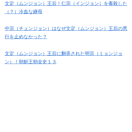
文定（ムンジョン）王后！仁宗（インジョン）を毒殺した
（？）冷血な継母
中宗（チュンジョン）はなぜ文定（ムンジョン）王后の悪
行を止めなかった？
文定（ムンジョン）王后に翻弄された明宗（ミョンジョ
ン）！朝鮮王朝全史１３