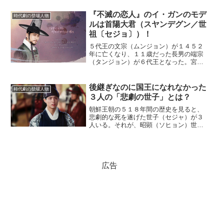
『不滅の恋人』のイ・ガンのモデ
時代劇の登場人物
ルは首陽大君（スヤンデグン／世
祖〔セジョ〕）！
５代王の文宗（ムンジョン）が１４５２
年に亡くなり、１１歳だった長男の端宗
（タンジョン）が６代王となった。宮中
では幼い端宗を籠絡しようと水面下での
権力闘争が繰り広げられた。そんな宮中
で、ひときわ強い存在感を放っていたの
後継ぎなのに国王になれなかった
時代劇の登場人物
が端宗の叔父にあたる首陽...
３人の「悲劇の世子」とは？
朝鮮王朝の５１８年間の歴史を見ると、
悲劇的な死を遂げた世子（セジャ）が３
人いる。それが、昭顕（ソヒョン）世子
と思悼（サド）世子と孝明（ヒョミョ
ン）世子である。この３人はどのような
最期を遂げたのだろうか。彼らの人生を
振り返ってみよう。(ads...
広告