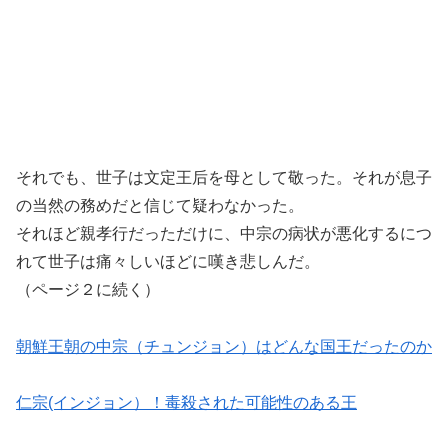
それでも、世子は文定王后を母として敬った。それが息子
の当然の務めだと信じて疑わなかった。
それほど親孝行だっただけに、中宗の病状が悪化するにつ
れて世子は痛々しいほどに嘆き悲しんだ。
（ページ２に続く）
朝鮮王朝の中宗（チュンジョン）はどんな国王だったのか
仁宗(インジョン）！毒殺された可能性のある王