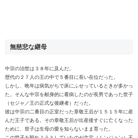
無慈悲な継母
中宗の治世は３８年に及んだ。
歴代の２７人の王の中で５番目に長い在位だった。
しかし、晩年は病気がちで床にふせっているときが多かっ
た。そんな中宗を献身的に看病したのが長男であった世子
（セジャ／王の正式な後継者）だった。
彼は中宗の二番目の正室だった章敬王后が１５１５年に産
んだ王子である。その章敬王后が出産後すぐに亡くなった
ために、世子は生母の愛を知らないまま育った。
この世子を陥れようとしていたのが文定（ムンジョン）王