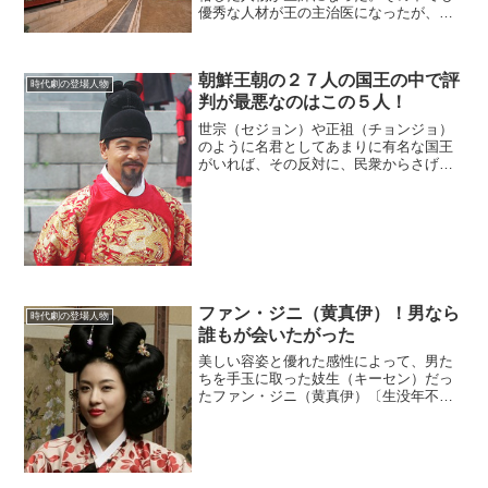
優秀な人材が王の主治医になったが、そ
れは大変な名誉と責任があった。一方、
医女は医師とはなりたちが違った。
(adsbygoogle = window.adsbygoo...
朝鮮王朝の２７人の国王の中で評
時代劇の登場人物
判が最悪なのはこの５人！
世宗（セジョン）や正祖（チョンジョ）
のように名君としてあまりに有名な国王
がいれば、その反対に、民衆からさげす
まれた国王もいる。特に評判が悪かった
５人の国王を取り上げてみよう。
(adsbygoogle = window.adsbygoogle...
ファン・ジニ（黄真伊）！男なら
時代劇の登場人物
誰もが会いたがった
美しい容姿と優れた感性によって、男た
ちを手玉に取った妓生（キーセン）だっ
たファン・ジニ（黄真伊）〔生没年不
詳〕。正確な出自はわからないが、幼い
頃に父親が家を出ていき、母親1人の手で
育てられたというのが通説だ。
(adsbygoogle = w...