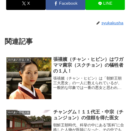
X
Facebook
LINE
syukakusha
関連記事
張禧嬪（チャン・ヒビン）はワガ
時代劇の登場人物
ママ粛宗（スクチョン）の犠牲者
の１人！
張禧嬪（チャン・ヒビン）は「朝鮮王朝
三大悪女」の一人に数えられているが、
一般的な印象では一番の悪女と思われて
きた。それは、これまでに韓国時代劇で
辛辣（しんらつ）に描かれてきたことが
強く影響している。しかし、正史の「朝
鮮王朝実録」に残された記...
チャングム！１１代王・中宗（チ
時代劇の登場人物
ュンジョン）の信頼を得た医女
朝鮮王朝時代、科挙の中にある“医科”に合
格した人物が医師になった。その中でも