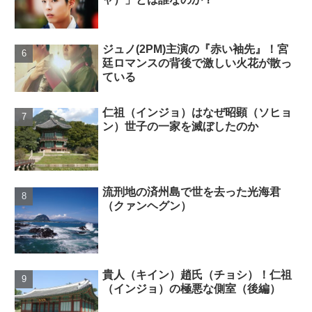
ジュノ(2PM)主演の『赤い袖先』！宮
廷ロマンスの背後で激しい火花が散っ
ている
仁祖（インジョ）はなぜ昭顕（ソヒョ
ン）世子の一家を滅ぼしたのか
流刑地の済州島で世を去った光海君
（クァンヘグン）
貴人（キイン）趙氏（チョシ）！仁祖
（インジョ）の極悪な側室（後編）