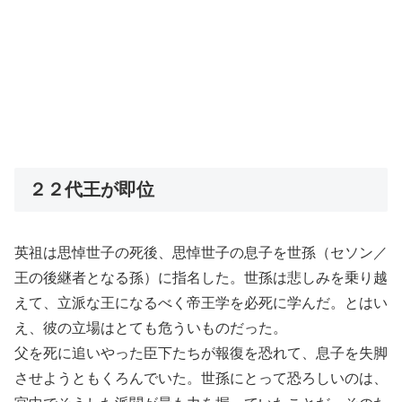
２２代王が即位
英祖は思悼世子の死後、思悼世子の息子を世孫（セソン／
王の後継者となる孫）に指名した。世孫は悲しみを乗り越
えて、立派な王になるべく帝王学を必死に学んだ。とはい
え、彼の立場はとても危ういものだった。
父を死に追いやった臣下たちが報復を恐れて、息子を失脚
させようともくろんでいた。世孫にとって恐ろしいのは、