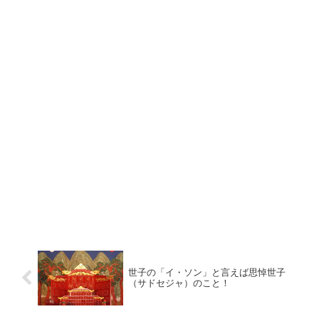
世子の「イ・ソン」と言えば思悼世子
（サドセジャ）のこと！