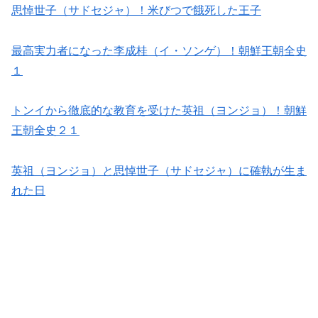
思悼世子（サドセジャ）！米びつで餓死した王子
最高実力者になった李成桂（イ・ソンゲ）！朝鮮王朝全史
１
トンイから徹底的な教育を受けた英祖（ヨンジョ）！朝鮮
王朝全史２１
英祖（ヨンジョ）と思悼世子（サドセジャ）に確執が生ま
れた日