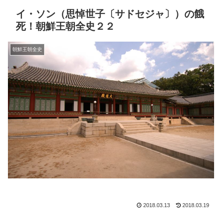
イ・ソン（思悼世子〔サドセジャ〕）の餓
死！朝鮮王朝全史２２
朝鮮王朝全史
2018.03.13
2018.03.19