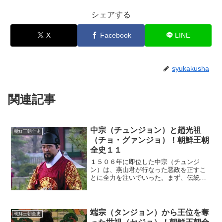
シェアする
X
Facebook
LINE
syukakusha
関連記事
中宗（チュンジョン）と趙光祖
朝鮮王朝全史
（チョ・グァンジョ）！朝鮮王朝
全史１１
１５０６年に即位した中宗（チュンジ
ン）は、燕山君が行なった悪政を正すこ
とに全力を注いでいった。まず、伝統的
な学び舎である成均館（ソンギュングァ
ン）の復活を急ぎ、虐殺事件によって被
害を受けた人たちの名誉を回復させた。
同時に、燕山君がないがしろ...
端宗（タンジョン）から王位を奪
朝鮮王朝全史