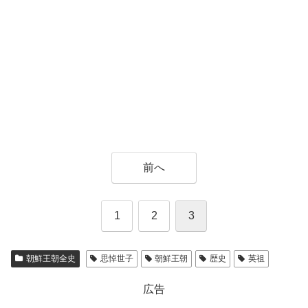
前へ
1
2
3
朝鮮王朝全史
思悼世子
朝鮮王朝
歴史
英祖
広告