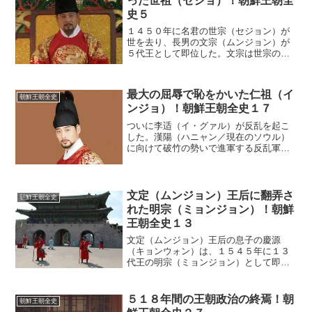
った世祖（セジョ）！朝鮮王朝全
史５
１４５０年に名君の世宗（セジョン）が
世を去り、長男の文宗（ムンジョン）が
５代王として即位した。文宗は世宗の政
治を上手く引き継ぎ安定した政治を行な
う。しかし、その治世はわずか２年と短
かった。病弱すぎたのである。首陽の野
最大の屈辱で恥をかいた仁祖（イ
望１４５２年、文宗は３８...
朝鮮王朝全史
ンジョ）！朝鮮王朝全史１７
ついに李适（イ・グァル）が反乱を起こ
した。漢陽（ハニャン／現在のソウル）
に向けて破竹の勢いで進軍する反乱軍に
恐れをなした仁祖は、首都を捨てて逃げ
出してしまった。反乱軍は進軍開始１９
日目、たった３回の戦いで、政府軍を撃
破して首都を陥落させた。...
文定（ムンジョン）王后に翻弄さ
朝鮮王朝全史
れた明宗（ミョンジョン）！朝鮮
王朝全史１３
文定（ムンジョン）王后の息子の慶源
（キョンウォン）は、１５４５年に１３
代王の明宗（ミョンジョン）として即位
した。彼は学問を好み性格も温和だった
が、まだ幼かったために強引な母に頭が
上がらなかった。実権のほとんどは母の
５１８年間の王朝政治の終焉！朝
朝鮮王朝全史
文定王后が握っていた。尹元...