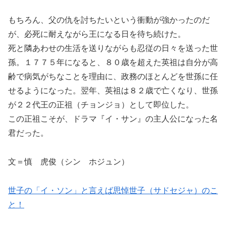
もちろん、父の仇を討ちたいという衝動が強かったのだ
が、必死に耐えながら王になる日を待ち続けた。
死と隣あわせの生活を送りながらも忍従の日々を送った世
孫。１７７５年になると、８０歳を超えた英祖は自分が高
齢で病気がちなことを理由に、政務のほとんどを世孫に任
せるようになった。翌年、英祖は８２歳で亡くなり、世孫
が２２代王の正祖（チョンジョ）として即位した。
この正祖こそが、ドラマ『イ・サン』の主人公になった名
君だった。
文＝慎 虎俊（シン ホジュン）
世子の「イ・ソン」と言えば思悼世子（サドセジャ）のこ
と！