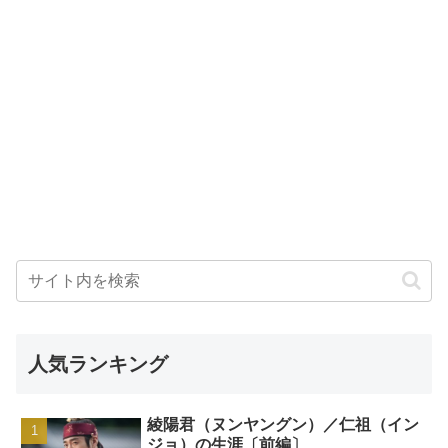
人気ランキング
綾陽君（ヌンヤングン）／仁祖（イン
ジョ）の生涯〔前編〕