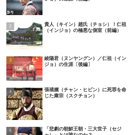
貴人（キイン）趙氏（チョシ）！仁祖
（インジョ）の極悪な側室（前編）
綾陽君（ヌンヤングン）／仁祖（イン
ジョ）の生涯〔後編〕
張禧嬪（チャン・ヒビン）に死罪を命
じた粛宗（スクチョン）
「悲劇の朝鮮王朝・三大世子（セジ
ャ）」とは誰なのか？