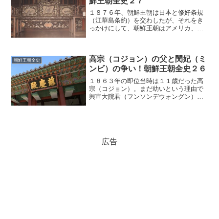
鮮王朝全史２７
１８７６年、朝鮮王朝は日本と修好条規
（江華島条約）を交わしたが、それをき
っかけにして、朝鮮王朝はアメリカ、フ
ランス、ロシアなどとも通商条約を結ん
だ。しかし、それらは外国の武力に威嚇
されて結んだ不平等条約だった。繰り返
高宗（コジョン）の父と閔妃（ミ
される政変外国との交流が...
朝鮮王朝全史
ンビ）の争い！朝鮮王朝全史２６
１８６３年の即位当時は１１歳だった高
宗（コジョン）。まだ幼いという理由で
興宣大院君（フンソンデウォングン）が
代わりに政治を行ない、弱体化した王権
の復活に全力を注いでいった。景福宮の
再建を強行興宣大院君は手始めに、要職
についていた安東（アンド...
広告