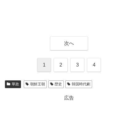
次へ
1
2
3
4
華政
朝鮮王朝
歴史
韓国時代劇
広告