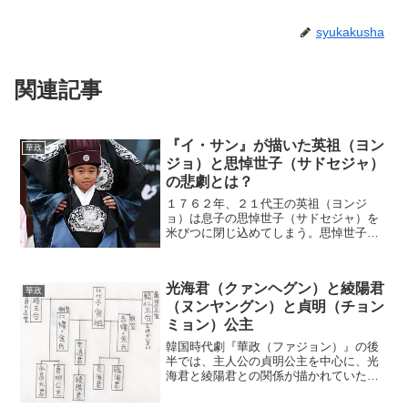
syukakusha
関連記事
『イ・サン』が描いた英祖（ヨン
華政
ジョ）と思悼世子（サドセジャ）
の悲劇とは？
１７６２年、２１代王の英祖（ヨンジ
ョ）は息子の思悼世子（サドセジャ）を
米びつに閉じ込めてしまう。思悼世子の
素行の悪さに英祖が激怒した結果だっ
た。果たして、結末はどうなったのか。
王宮の一角に置かれた米びつ時代劇
光海君（クァンヘグン）と綾陽君
『イ・サン』の第１話の冒頭を振り...
華政
（ヌンヤングン）と貞明（チョン
ミョン）公主
韓国時代劇『華政（ファジョン）』の後
半では、主人公の貞明公主を中心に、光
海君と綾陽君との関係が描かれていた。
この３人は、王族の中でどのようなつな
がりがあったのか。改めて説明していこ