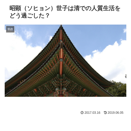
昭顕（ソヒョン）世子は清での人質生活を
どう過ごした？
華政
2017.03.16
2019.06.05