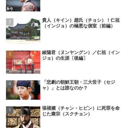
貴人（キイン）趙氏（チョシ）！仁祖
（インジョ）の極悪な側室（前編）
綾陽君（ヌンヤングン）／仁祖（イン
ジョ）の生涯〔後編〕
「悲劇の朝鮮王朝・三大世子（セジ
ャ）」とは誰なのか？
張禧嬪（チャン・ヒビン）に死罪を命
じた粛宗（スクチョン）