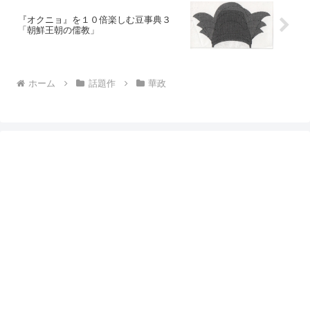
『オクニョ』を１０倍楽しむ豆事典３
「朝鮮王朝の儒教」
ホーム
話題作
華政