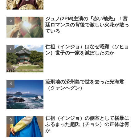
ジュノ(2PM)主演の『赤い袖先』！宮
廷ロマンスの背後で激しい火花が散っ
ている
仁祖（インジョ）はなぜ昭顕（ソヒョ
ン）世子の一家を滅ぼしたのか
流刑地の済州島で世を去った光海君
（クァンヘグン）
仁祖（インジョ）の側室として横暴に
ふるまった趙氏（チョシ）の正体は何
か