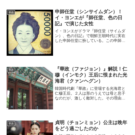
う。臨海君と光海君１４代王・宣祖（ソ
ンジョ）の最初の正室は懿...
申師任堂（シンサイムダン）！
華政
イ・ヨンエが『師任堂、色の日
記』で演じた女性
イ・ヨンエがドラマ『師任堂（サイムダ
ン）、色の日記』で朝鮮王朝時代に実在
した申師任堂に扮している。この申師任
堂は「良妻賢母の鑑」と称されるほど、
歴史的にも有名な女性である。果たし
て、どんな人生を歩んだのだろうか。す
でに息子が紙幣の肖像画に！...
『華政（ファジョン）』解説！仁
華政
穆（インモク）王后に恨まれた光
海君（クァンヘグン）
韓国時代劇『華政』に登場する光海君と
仁穆王后。２人は形のうえでは母と息子
なのだが、激しく敵対した。その理由は
何だったのだろうか。兄弟同士の王位争
い１６０８年に１４代王・宣祖（ソンジ
ョ）が世を去ると、後継者をめぐる争い
が起きた。すでに「跡継ぎ...
貞明（チョンミョン）公主は晩年
華政
をどう過ごしたのか