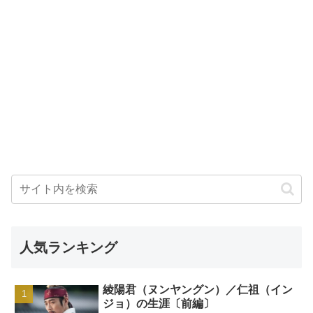
人気ランキング
綾陽君（ヌンヤングン）／仁祖（イン
ジョ）の生涯〔前編〕