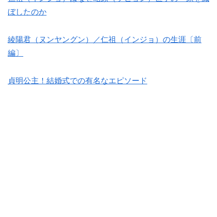
ぼしたのか
綾陽君（ヌンヤングン）／仁祖（インジョ）の生涯〔前
編〕
貞明公主！結婚式での有名なエピソード