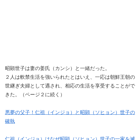
昭顕世子は妻の姜氏（カンシ）と一緒だった。
２人は軟禁生活を強いられたとはいえ、一応は朝鮮王朝の
世継ぎ夫婦として遇され、相応の生活を享受することがで
きた。（ページ２に続く）
悪夢の父子！仁祖（インジョ）と昭顕（ソヒョン）世子の
確執
仁祖（インジョ）はなぜ昭顕（ソヒョン）世子の一家を滅