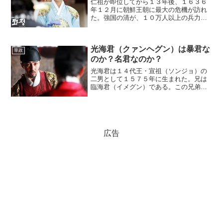
仁祖が即位してから１３年後、１６３６
年１２月に朝鮮王朝に最大の危機が訪れ
た。強国の清が、１０万人以上の兵力で
攻め入ってきたのだ。そのとき、貞明公
主はどのように行動したのか。貞明公主
の決意朝鮮王朝は攻めてきた清の大軍を
光海君（クァンヘグン）は暴君な
迎え撃つが、あまりにも兵...
華政
のか？名君なのか？
光海君は１４代王・宣祖（ソンジョ）の
二男として１５７５年に生まれた。兄は
臨海君（イメグン）である。この兄弟は
朝鮮出兵のときに対照的な立場になっ
た。臨海君は義兵を募る目的で地方に行
ったとき、加藤清正の捕虜になってしま
った。これは、大変な屈辱だ...
広告