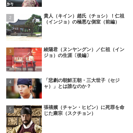
貴人（キイン）趙氏（チョシ）！仁祖
（インジョ）の極悪な側室（前編）
綾陽君（ヌンヤングン）／仁祖（イン
ジョ）の生涯〔後編〕
「悲劇の朝鮮王朝・三大世子（セジ
ャ）」とは誰なのか？
張禧嬪（チャン・ヒビン）に死罪を命
じた粛宗（スクチョン）