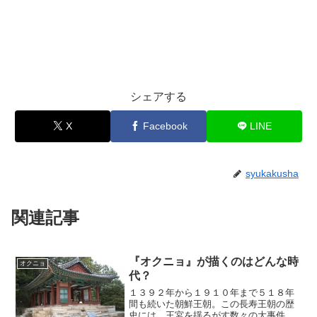
シェアする
X
Facebook
LINE
syukakusha
関連記事
『オクニョ』が描くのはどんな時
オクニョ
代？
１３９２年から１９１０年まで５１８年
間も続いた朝鮮王朝。この長寿王朝の歴
史には、王宮を揺るがす数々の大事件が