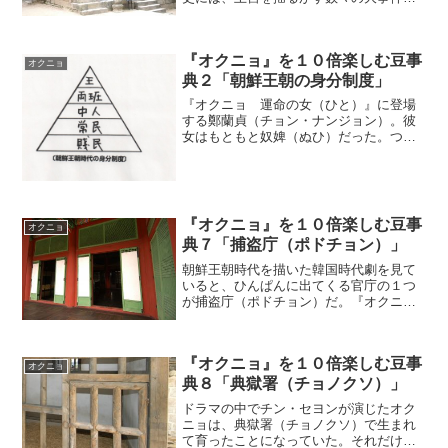
起こっていた。それが韓国時代劇の重要
なネタになっているのだが、『オクニ
ョ 運命の女（ひと）』でも歴史的な事
『オクニョ』を１０倍楽しむ豆事
件がドラマを彩っている。チ...
オクニョ
典２「朝鮮王朝の身分制度」
『オクニョ 運命の女（ひと）』に登場
する鄭蘭貞（チョン・ナンジョン）。彼
女はもともと奴婢（ぬひ）だった。つま
り、最下層の出身だったのだが、文定
（ムンジョン）王后の弟の尹元衡（ユ
ン・ウォニョン）の妾になって宮中でも
高い地位についた。身分制度を...
『オクニョ』を１０倍楽しむ豆事
オクニョ
典７「捕盗庁（ポドチョン）」
朝鮮王朝時代を描いた韓国時代劇を見て
いると、ひんぱんに出てくる官庁の１つ
が捕盗庁（ポドチョン）だ。『オクニ
ョ 運命の女（ひと）』にも捕盗庁がよ
く登場する。この役所は、果たして何を
するところなのだろうか。犯罪人を捕ま
『オクニョ』を１０倍楽しむ豆事
える官庁朝鮮王朝の官庁制度...
オクニョ
典８「典獄署（チョノクソ）」
ドラマの中でチン・セヨンが演じたオク
ニョは、典獄署（チョノクソ）で生まれ
て育ったことになっていた。それだけ