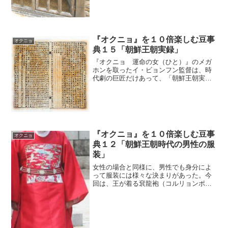
に、典獄署は、『オクニョ 運命の女
（ひと）』でとても重要な舞台であっ
た。この典獄署とは、果たして何であろ
うか。典獄署は刑曹に所属してい...
『オクニョ』を１０倍楽しむ豆事
オクニョ
典１５「朝鮮王朝実録」
『オクニョ 運命の女（ひと）』のメガ
ホンを取ったイ・ビョンフン監督は、時
代劇の巨匠だけあって、「朝鮮王朝実
録」のことを本当によく調べている。そ
うした結果が『宮廷女官 チャングムの
誓い』という傑作を生んだのだ。当然な
がら、『オクニョ 運命の女...
『オクニョ』を１０倍楽しむ豆事
オクニョ
典１２「朝鮮王朝時代の男性の服
装」
女性の場合と同様に、男性でも身分によ
って服装には様々な決まりがあった。今
回は、王が着る袞龍袍（コルリョンポ）
と九章服（クジャンボク）、官僚が着る
団領（タルリョン）、男性が外出時によ
く着ていた中致莫（チュンチマク）を紹
介しよう。高官が着る服は...