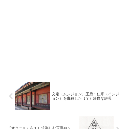
文定（ムンジョン）王后！仁宗（インジ
ョン）を毒殺した（？）冷血な継母
『オクニョ』を１０倍楽しむ豆事典２