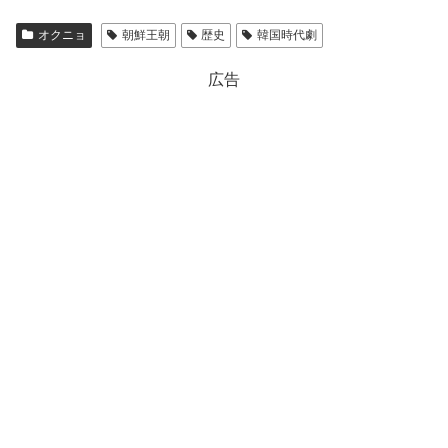
オクニョ
朝鮮王朝
歴史
韓国時代劇
広告