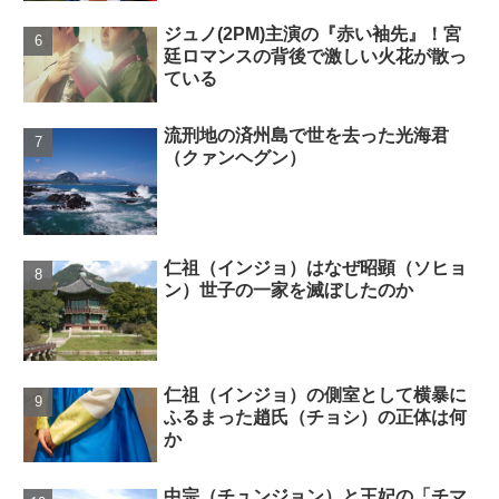
ジュノ(2PM)主演の『赤い袖先』！宮
廷ロマンスの背後で激しい火花が散っ
ている
流刑地の済州島で世を去った光海君
（クァンヘグン）
仁祖（インジョ）はなぜ昭顕（ソヒョ
ン）世子の一家を滅ぼしたのか
仁祖（インジョ）の側室として横暴に
ふるまった趙氏（チョシ）の正体は何
か
中宗（チュンジョン）と王妃の「チマ