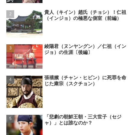
貴人（キイン）趙氏（チョシ）！仁祖
（インジョ）の極悪な側室（前編）
綾陽君（ヌンヤングン）／仁祖（イン
ジョ）の生涯〔後編〕
張禧嬪（チャン・ヒビン）に死罪を命
じた粛宗（スクチョン）
「悲劇の朝鮮王朝・三大世子（セジ
ャ）」とは誰なのか？