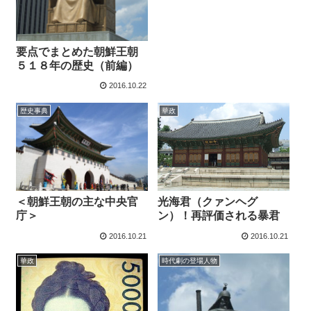
要点でまとめた朝鮮王朝
５１８年の歴史（前編）
2016.10.22
歴史事典
華政
光海君（クァンヘグ
＜朝鮮王朝の主な中央官
ン）！再評価される暴君
庁＞
2016.10.21
2016.10.21
華政
時代劇の登場人物