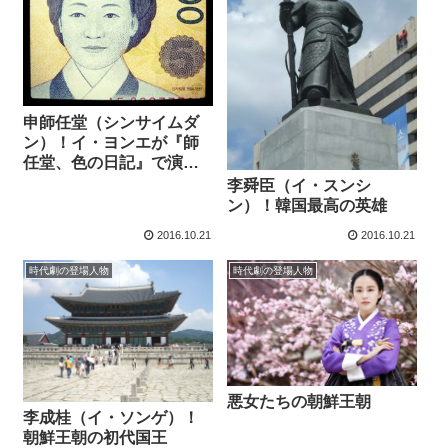
申師任堂（シンサイムダ
ン）！イ・ヨンエが『師
任堂、色の日記』で演じ
た女性
李舜臣（イ・スンシ
ン）！韓国最高の英雄
2016.10.21
2016.10.21
時代劇の登場人物
時代劇の登場人物
悪女たちの朝鮮王朝
李成桂（イ・ソンゲ）！
朝鮮王朝の初代国王