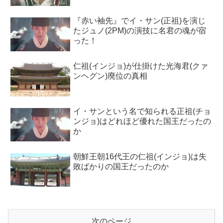
『赤い袖先』でイ・サン(正祖)を演じ
たジュノ(2PM)の演技に名君の魂が宿
った！
仁祖(インジョ)が仕掛けた光海君(クァ
ンヘグン)廃位の真相
イ・サンという名で知られる正祖(チョ
ンジョ)はどれほど優れた国王だったの
か
朝鮮王朝16代王の仁祖(インジョ)は失
敗ばかりの国王だったのか
次のページ