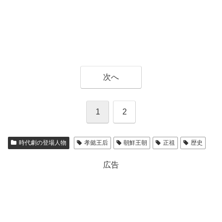
次へ
1
2
時代劇の登場人物
孝懿王后
朝鮮王朝
正祖
歴史
広告