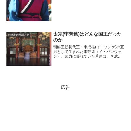
物だったのだろうか。王宮の下...
太宗(李芳遠)はどんな国王だった
時代劇の登場人物
のか
朝鮮王朝初代王・李成桂(イ・ソンゲ)の五
男として生まれた李芳遠（イ・バンウォ
ン）。武力に優れていた芳遠は、李成桂
の政敵を次々と排除していった。芳遠自
身も「王の後継者には自分が選ばれるに
違いない」と思っていた。しかし、李成
桂が指名したのは八男...
広告