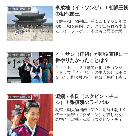
いる。王位争いの伏線１４６９年、朝鮮
李成桂（イ・ソンゲ）！朝鮮王朝
王朝の８代王の睿宗（イェ...
時代劇の登場人物
の初代国王
朝鮮王朝人物列伝／第１回１３９２年に
朝鮮王朝を建国したことで知られる李成
桂（イ・ソンゲ）。もともと高麗の武将
だった彼がどのようにして王となったの
か。高麗の滅亡から朝鮮王朝の始まりに
ついての過程を見ていこう。高麗の滅亡
高麗の武将だった李成桂は...
イ・サン（正祖）が即位直後に一
時代劇の登場人物
番やりたかったことは？
１７７６年、２４歳で正祖（チョンジョ
／ドラマ「イ・サン」の主人公）は王に
なった。即位後の第一声は「嗚呼！寡人
は思悼世子の子なり」という言葉だっ
た。この「寡人（クァイン）」というの
は、王が自分のことをいうときの表現
淑嬪・崔氏（スクビン・チェ
だ。(adsbygoogle...
時代劇の登場人物
シ）！張禧嬪のライバル
朝鮮王朝人物列伝／第９回朝鮮王朝１９
代王・粛宗（スクチョン）が愛した女性
の中に、淑嬪・崔氏（スクピン・チェ
シ）という人物がいた。ドラマ『トン
イ』では、女優のハン・ヒョジュが彼女
を演じていたが、史実ではどのような人