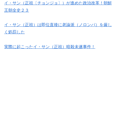
イ・サン（正祖〔チョンジョ〕）が進めた政治改革！朝鮮
王朝全史２３
イ・サン（正祖）は即位直後に老論派（ノロンパ）を厳し
く処罰した
実際に起こったイ・サン（正祖）暗殺未遂事件！