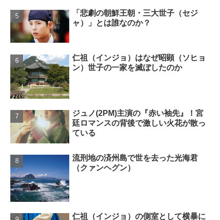
「悲劇の朝鮮王朝・三大世子（セジ
ャ）」とは誰なのか？
仁祖（インジョ）はなぜ昭顕（ソヒョ
ン）世子の一家を滅ぼしたのか
ジュノ(2PM)主演の『赤い袖先』！宮
廷ロマンスの背後で激しい火花が散っ
ている
流刑地の済州島で世を去った光海君
（クァンヘグン）
仁祖（インジョ）の側室として横暴に