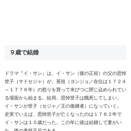
９歳で結婚
ドラマ『イ・サン』は、イ・サン（後の正祖）の父の思悼
世子（サドセジャ）が、英祖（ヨンジョ／在位は１７２４
～１７７６年）の怒りを買って米びつに閉じ込められてい
る場面から始まる。結局、思悼世子は餓死してしまい、
イ・サンが世子（セジャ／王の後継者）になっていく。
史実でいえば、思悼世子が亡くなったのは１７６２年で
イ・サンは１０歳だった。この年に彼は結婚して妻がい
た。後の孝懿王后である。