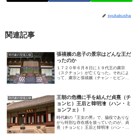
syukakusha
関連記事
張禧嬪の息子の景宗はどんな王だ
時代劇の登場人物
ったのか
１７２０年６月８日に１９代王の粛宗
（スクチョン）が亡くなった。それによ
って、粛宗と張禧嬪（チャン・ヒビン）
との間に生まれた世子（セジャ）が２０
代王・景宗（キョンジョン）として即位
した。(adsbygoogle = window.adsbyg...
王朝の危機に手を結んだ貞熹（チ
時代劇の登場人物
ョンヒ）王后と韓明澮（ハン・ミ
ョンフェ）！
時代劇の『王女の男』で、脇役でありな
がら特別な存在感を放っていたのが、貞
熹（チョンヒ）王后と韓明澮（ハン・ミ
ョンフェ）だった。歴史的にも２人は結
託して王の即位に重要な役割を果たして