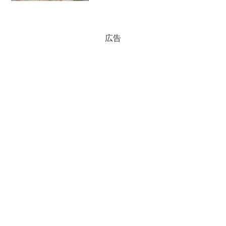
わざと指定する。そうしておいて、味方
はそのまま入れて、反対派は門から入っ
てきた時点ですぐに撲殺し...
広告