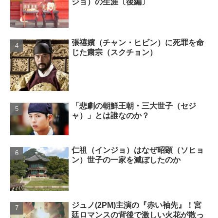
ジョ）の生涯〔後編〕
張禧嬪（チャン・ヒビン）に死罪を命
じた粛宗（スクチョン）
「悲劇の朝鮮王朝・三大世子（セジ
ャ）」とは誰なのか？
仁祖（インジョ）はなぜ昭顕（ソヒョ
ン）世子の一家を滅ぼしたのか
ジュノ(2PM)主演の『赤い袖先』！宮
廷ロマンスの背後で激しい火花が散っ