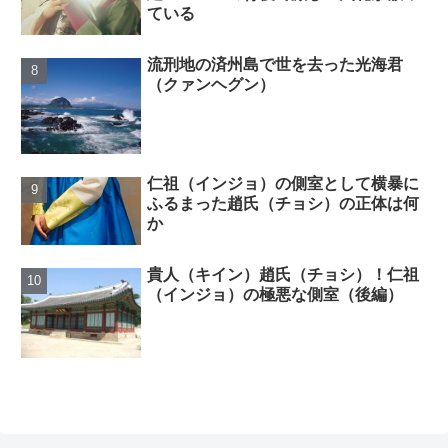
ている
流刑地の済州島で世を去った光海君
（クァンヘグン）
仁祖（インジョ）の側室として横暴に
ふるまった趙氏（チョシ）の正体は何
か
貴人（キイン）趙氏（チョシ）！仁祖
（インジョ）の極悪な側室（後編）