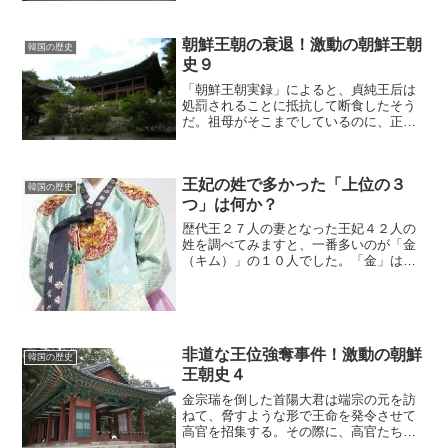
南部の地域）で暮らしていた元妓生の月
梅（ウォルメ）がかわいい娘を産んだ。
朝鮮王朝の衰退！激動の朝鮮王朝
それが春香（チュニャン）だ...
韓国の歴史
史９
「朝鮮王朝実録」によると、貞純王后は
処罰されることに抵抗して断食したそう
だ。祖母がそこまでしているのに、正祖
は簡単には処罰できない。なんといって
も、朝鮮王朝では儒教が国教だ。「孝」
を重視する社会において、孫が王族最長
王妃の姓で多かった「上位の３
老の祖母を処罰するという...
韓国の歴史
つ」は何か？
歴代王２７人の妻となった王妃４２人の
姓を調べてみますと、一番多いのが「金
（キム）」の１０人でした。「金」は昔
も今も朝鮮半島の人口の２０％以上を占
める“圧倒的に番多い姓”ですから、王妃の
姓に多いのも納得できます。その次に多
かった姓は何でしょう...
非道な王位強奪事件！激動の朝鮮
韓国の歴史
王朝史４
金宗瑞を倒した首陽大君は端宗の元を訪
ねて、脅すような形で王命を発令させて
高官を招集する。その際に、高官たちに
は１人ずつしか通れないような狭い門を