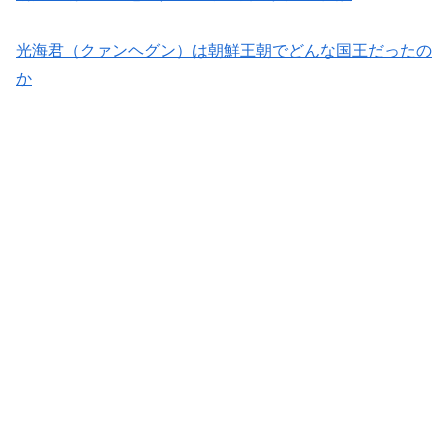
光海君（クァンヘグン）は朝鮮王朝でどんな国王だったの
か