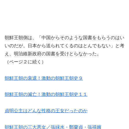
朝鮮王朝側は、「中国からそのような国書をもらうのはい
いのだが、日本から送られてくるのはとんでもない」と考
え、明治維新政府の国書を受けとらなかった。
（ページ２に続く）
朝鮮王朝の衰退！激動の朝鮮王朝史９
朝鮮王朝の滅亡！激動の朝鮮王朝史１１
貞明公主はどんな性格の王女だったのか
朝鮮王朝の三大悪女／張緑水・鄭蘭貞・張禧嬪