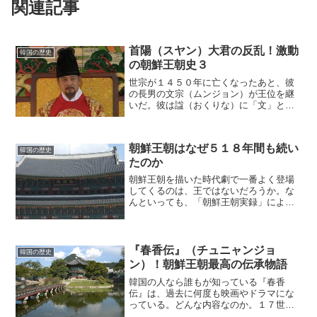
関連記事
首陽（スヤン）大君の反乱！激動
韓国の歴史
の朝鮮王朝史３
世宗が１４５０年に亡くなったあと、彼
の長男の文宗（ムンジョン）が王位を継
いだ。彼は諡（おくりな）に「文」とい
う字をもらうくらい、学識に優れた王だ
った。しかし、身体が弱かった。世宗が
亡くなるまでの数年間は代理で政治を仕
朝鮮王朝はなぜ５１８年間も続い
切っており、政治的にもか...
韓国の歴史
たのか
朝鮮王朝を描いた時代劇で一番よく登場
してくるのは、王ではないだろうか。な
んといっても、「朝鮮王朝実録」によっ
て王の言動のあらかたが把握されてい
る。即位から亡くなるまで、王は毎日の
行動と発言を側近たちによって記録され
続けたのだ。これだけ人物像...
『春香伝』（チュニャンジョ
韓国の歴史
ン）！朝鮮王朝最高の伝承物語
韓国の人なら誰もが知っている『春香
伝』は、過去に何度も映画やドラマにな
っている。どんな内容なのか。１７世紀
後半、全羅道（チョルラド／朝鮮半島西