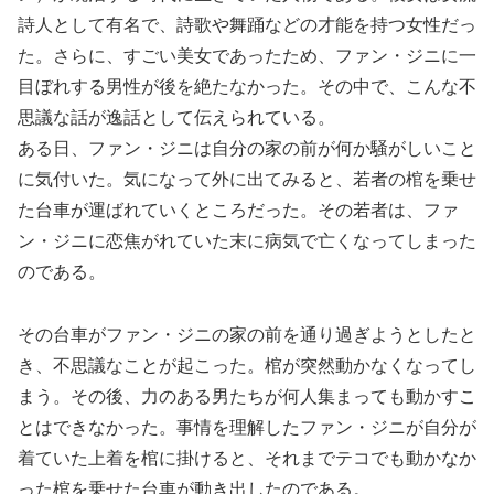
詩人として有名で、詩歌や舞踊などの才能を持つ女性だっ
た。さらに、すごい美女であったため、ファン・ジニに一
目ぼれする男性が後を絶たなかった。その中で、こんな不
思議な話が逸話として伝えられている。
ある日、ファン・ジニは自分の家の前が何か騒がしいこと
に気付いた。気になって外に出てみると、若者の棺を乗せ
た台車が運ばれていくところだった。その若者は、ファ
ン・ジニに恋焦がれていた末に病気で亡くなってしまった
のである。
その台車がファン・ジニの家の前を通り過ぎようとしたと
き、不思議なことが起こった。棺が突然動かなくなってし
まう。その後、力のある男たちが何人集まっても動かすこ
とはできなかった。事情を理解したファン・ジニが自分が
着ていた上着を棺に掛けると、それまでテコでも動かなか
った棺を乗せた台車が動き出したのである。