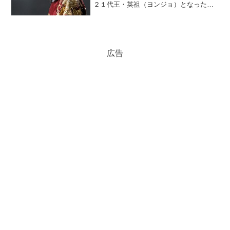
２１代王・英祖（ヨンジョ）となった。
このとき、「英祖が兄を毒殺したのでは
ないか」という噂が出て、国中が大騒動
に巻き込まれた。その噂には根拠があっ
た。(adsbygoog...
広告