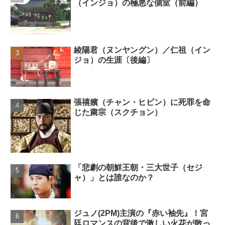
（インジョ）の極悪な側室（前編）
綾陽君（ヌンヤングン）／仁祖（イン
ジョ）の生涯〔後編〕
張禧嬪（チャン・ヒビン）に死罪を命
じた粛宗（スクチョン）
「悲劇の朝鮮王朝・三大世子（セジ
ャ）」とは誰なのか？
ジュノ(2PM)主演の『赤い袖先』！宮
廷ロマンスの背後で激しい火花が散っ