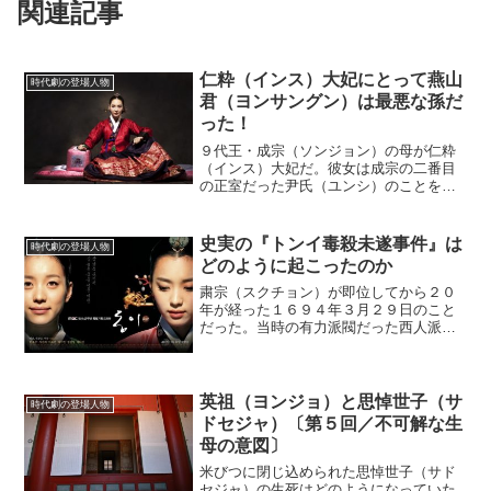
関連記事
仁粋（インス）大妃にとって燕山
時代劇の登場人物
君（ヨンサングン）は最悪な孫だ
った！
９代王・成宗（ソンジョン）の母が仁粋
（インス）大妃だ。彼女は成宗の二番目
の正室だった尹氏（ユンシ）のことを
「育ちが悪いし、野心的すぎる」と嫌っ
ていた。その感情が尹氏をどんどん追い
込んでいった。(adsbygoogle =
史実の『トンイ毒殺未遂事件』は
時代劇の登場人物
window.ad...
どのように起こったのか
粛宗（スクチョン）が即位してから２０
年が経った１６９４年３月２９日のこと
だった。当時の有力派閥だった西人派に
所属する官吏の金寅（キム・イン）や他
の数名が告発書を朝廷に提出した。その
内容の一部に粛宗が驚愕した。なんと、
「張希載が淑嬪・崔氏を毒...
英祖（ヨンジョ）と思悼世子（サ
時代劇の登場人物
ドセジャ）〔第５回／不可解な生
母の意図〕
米びつに閉じ込められた思悼世子（サド
セジャ）の生死はどのようになっていた