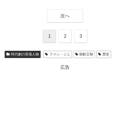
次へ
1
2
3
時代劇の登場人物
ファン・ジニ
朝鮮王朝
歴史
広告