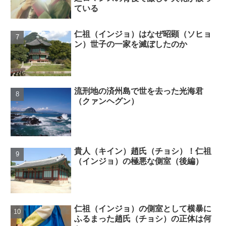
ている
仁祖（インジョ）はなぜ昭顕（ソヒョ
ン）世子の一家を滅ぼしたのか
流刑地の済州島で世を去った光海君
（クァンヘグン）
貴人（キイン）趙氏（チョシ）！仁祖
（インジョ）の極悪な側室（後編）
仁祖（インジョ）の側室として横暴に
ふるまった趙氏（チョシ）の正体は何