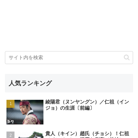
人気ランキング
綾陽君（ヌンヤングン）／仁祖（イン
ジョ）の生涯〔前編〕
貴人（キイン）趙氏（チョシ）！仁祖