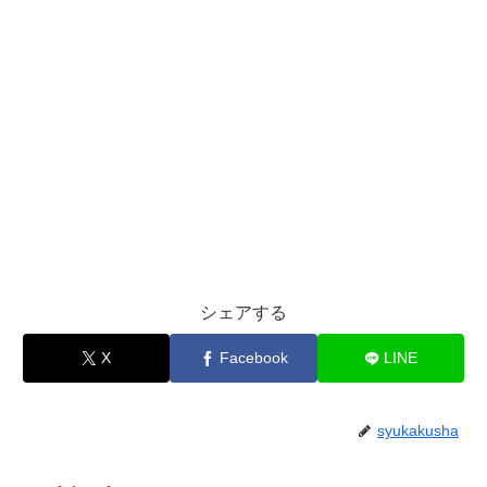
シェアする
X
Facebook
LINE
syukakusha