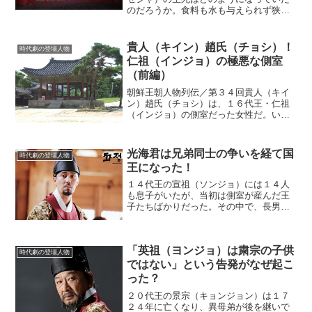
のだろうか。食料も水も与えられず狭い
空間に閉じ込められたままの思悼世子
は、まだ生きていたのかどうか。それは
誰にもわからないことだった。死後に名
貴人（キイン）趙氏（チョシ）！
時代劇の登場人物
誉を回復思悼世子が米びつの...
仁祖（インジョ）の極悪な側室
（前編）
朝鮮王朝人物列伝／第３４回貴人（キイ
ン）趙氏（チョシ）は、１６代王・仁祖
（インジョ）の側室だった女性だ。いっ
たい彼女は存命中に何をして悪女と呼ば
れるようになったのか。貴人・趙氏の人
生の歩みを辿ってみよう。仁祖に愛され
光海君は兄弟同士の争いを経て国
時代劇の登場人物
た女官１６２９年、趙氏は...
王になった！
１４代王の宣祖（ソンジョ）には１４人
も息子がいたが、当初は側室が産んだ王
子たちばかりだった。その中で、長男が
臨海君（イメグン）で、二男が光海君
（クァンヘグン）である。２人とも宣祖
の側室だった恭嬪（コンビン）・金氏
「英祖（ヨンジョ）は粛宗の子供
（キムシ）から生まれた息子で...
時代劇の登場人物
ではない」という告発がなぜ起こ
った？
２０代王の景宗（キョンジョン）は１７
２４年に亡くなり、異母弟が後を継いで