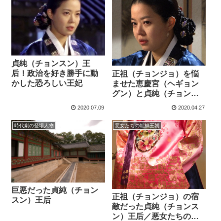
貞純（チョンスン）王
后！政治を好き勝手に動
正祖（チョンジョ）を悩
かした恐ろしい王妃
ませた恵慶宮（ヘギョン
グン）と貞純（チョンス
ン）王后！
2020.07.09
2020.04.27
時代劇の登場人物
悪女たちの朝鮮王朝
巨悪だった貞純（チョン
正祖（チョンジョ）の宿
スン）王后
敵だった貞純（チョンス
ン）王后／悪女たちの朝