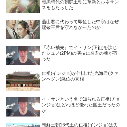
暗黒時代の朝鮮王朝に革新とルネサン
スをもたらした
燕山君に代わって即位した中宗はなぜ
端敬王后を守れなかったのか
『赤い袖先』でイ・サン(正祖)を演じ
たジュノ(2PM)の演技に名君の魂が宿
った！
仁祖(インジョ)が仕掛けた光海君(クァ
ンヘグン)廃位の真相
イ・サンという名で知られる正祖(チョ
ンジョ)はどれほど優れた国王だったの
か
朝鮮王朝16代王の仁祖(インジョ)は失