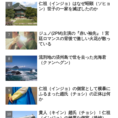
仁祖（インジョ）はなぜ昭顕（ソヒョ
ン）世子の一家を滅ぼしたのか
ジュノ(2PM)主演の『赤い袖先』！宮
廷ロマンスの背後で激しい火花が散っ
ている
流刑地の済州島で世を去った光海君
（クァンヘグン）
仁祖（インジョ）の側室として横暴に
ふるまった趙氏（チョシ）の正体は何
か
貴人（キイン）趙氏（チョシ）！仁祖
（インジョ）の極悪な側室（後編）