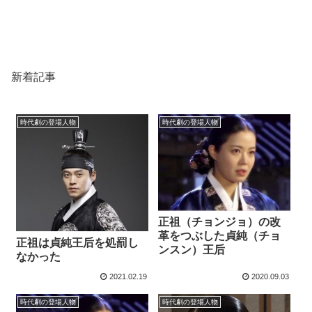
新着記事
時代劇の登場人物
時代劇の登場人物
正祖（チョンジョ）の改
革をつぶした貞純（チョ
正祖は貞純王后を処罰し
ンスン）王后
なかった
2021.02.19
2020.09.03
時代劇の登場人物
時代劇の登場人物