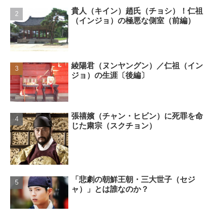
貴人（キイン）趙氏（チョシ）！仁祖
（インジョ）の極悪な側室（前編）
綾陽君（ヌンヤングン）／仁祖（イン
ジョ）の生涯〔後編〕
張禧嬪（チャン・ヒビン）に死罪を命
じた粛宗（スクチョン）
「悲劇の朝鮮王朝・三大世子（セジ
ャ）」とは誰なのか？