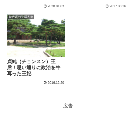
鮮王朝２
2020.01.03
2017.08.26
時代劇の登場人物
貞純（チョンスン）王
后！思い通りに政治を牛
耳った王妃
2016.12.20
広告