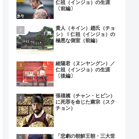
仁祖（インジョ）の生涯
〔前編〕
貴人（キイン）趙氏（チョ
シ）！仁祖（インジョ）の
極悪な側室（前編）
綾陽君（ヌンヤングン）／
仁祖（インジョ）の生涯
〔後編〕
張禧嬪（チャン・ヒビン）
に死罪を命じた粛宗（スク
チョン）
「悲劇の朝鮮王朝・三大世