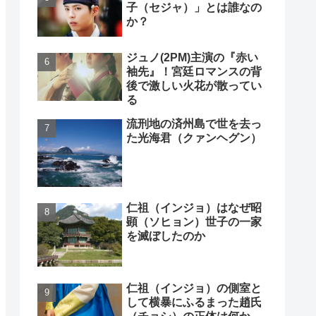
子（セジャ）」とは誰なの
か？
ジュノ(2PM)主演の『赤い
袖先』！宮廷ロマンスの背
後で激しい火花が散ってい
る
流刑地の済州島で世を去っ
た光海君（クァンヘグン）
仁祖（インジョ）はなぜ昭
顕（ソヒョン）世子の一家
を滅ぼしたのか
仁祖（インジョ）の側室と
して横暴にふるまった趙氏