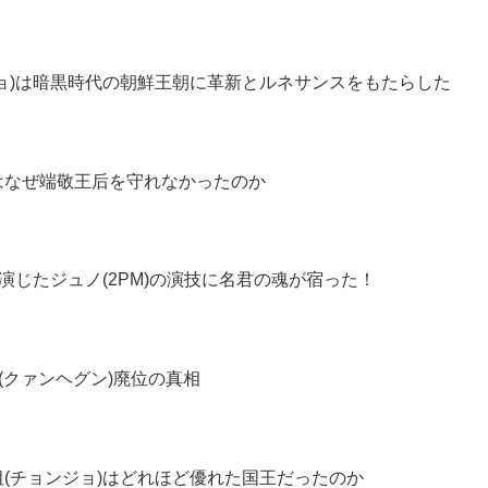
ョ)は暗黒時代の朝鮮王朝に革新とルネサンスをもたらした
はなぜ端敬王后を守れなかったのか
演じたジュノ(2PM)の演技に名君の魂が宿った！
(クァンヘグン)廃位の真相
(チョンジョ)はどれほど優れた国王だったのか