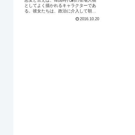
としてよく描かれるキャラクターであ
る。彼女たちは、政治に介入して朝鮮
王朝に混乱を招くことが多かった。ど
2016.10.20
うして、そんなことが許されたのだろ
うか。そもそも、朝鮮王朝の歴史は王
を中心とした男性が仕切っているよう
に...