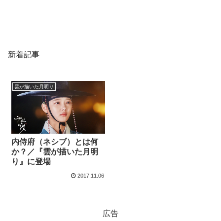
新着記事
雲が描いた月明り
内侍府（ネシブ）とは何
か？／『雲が描いた月明
り』に登場
2017.11.06
広告