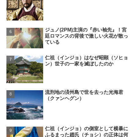
ジュノ(2PM)主演の『赤い袖先』！宮
廷ロマンスの背後で激しい火花が散っ
ている
仁祖（インジョ）はなぜ昭顕（ソヒョ
ン）世子の一家を滅ぼしたのか
流刑地の済州島で世を去った光海君
（クァンヘグン）
仁祖（インジョ）の側室として横暴に
ふるまった趙氏（チョシ）の正体は何