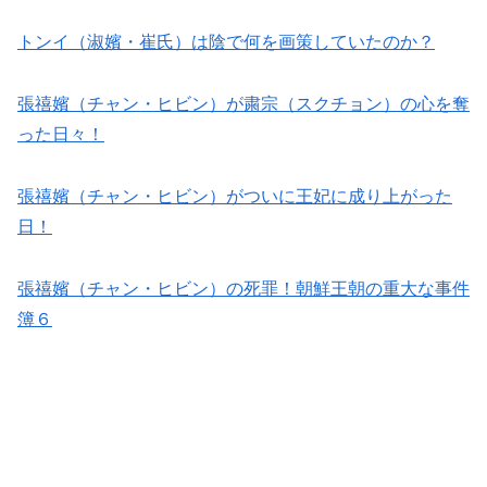
トンイ（淑嬪・崔氏）は陰で何を画策していたのか？
張禧嬪（チャン・ヒビン）が粛宗（スクチョン）の心を奪
った日々！
張禧嬪（チャン・ヒビン）がついに王妃に成り上がった
日！
張禧嬪（チャン・ヒビン）の死罪！朝鮮王朝の重大な事件
簿６