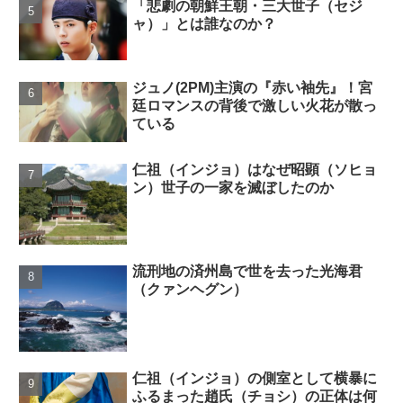
「悲劇の朝鮮王朝・三大世子（セジ
ャ）」とは誰なのか？
ジュノ(2PM)主演の『赤い袖先』！宮
廷ロマンスの背後で激しい火花が散っ
ている
仁祖（インジョ）はなぜ昭顕（ソヒョ
ン）世子の一家を滅ぼしたのか
流刑地の済州島で世を去った光海君
（クァンヘグン）
仁祖（インジョ）の側室として横暴に
ふるまった趙氏（チョシ）の正体は何