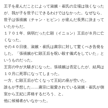
王子を産んだことによって淑嬪・崔氏の立場は強くなった
が、我が子を世子にできるわけではなかった。なぜなら、
世子は張禧嬪（チャン・ヒビン）が産んだ長男に決まって
いたからだ。
１７０１年、病弱だった仁顕（イニョン）王后が８月に亡
くなった。
その４０日後、淑嬪・崔氏は粛宗に対して驚くべき告発を
した。「張禧嬪が仁顕王后を呪い殺す儀式をしていた」と
いうものだった。
王宮の中が大騒ぎになった。張禧嬪は否定したが、結局は
１０月に死罪になってしまった。
一方、仁顕王后が亡くなって王妃の座が空いた。
誰もが予想した……粛宗に寵愛されている淑嬪・崔氏が側
室から王妃に昇格するだろう、と。
他に候補者がいなかった。