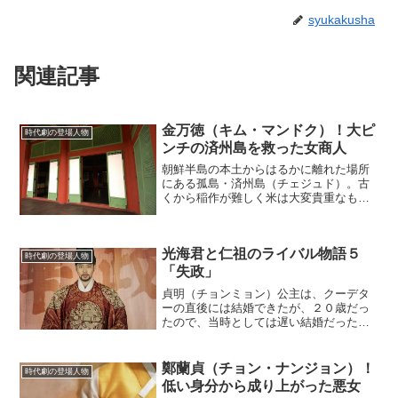
syukakusha
関連記事
金万徳（キム・マンドク）！大ピ
時代劇の登場人物
ンチの済州島を救った女商人
朝鮮半島の本土からはるかに離れた場所
にある孤島・済州島（チェジュド）。古
くから稲作が難しく米は大変貴重なもの
であった。島民たちは島の特産物を本土
へ運んでは、米や最低限の生活必需品を
買って生活していた。(adsbygoogle =
光海君と仁祖のライバル物語５
windo...
時代劇の登場人物
「失政」
貞明（チョンミョン）公主は、クーデタ
ーの直後には結婚できたが、２０歳だっ
たので、当時としては遅い結婚だった。
当時のしきたりでは、王女は結婚したら
すぐ外に出ることになっているので、外
に大きな屋敷を構えた。無能な王異例だ
鄭蘭貞（チョン・ナンジョン）！
時代劇の登場人物
ったのは、全羅道（チョル...
低い身分から成り上がった悪女