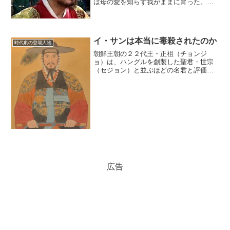
は母の愛を知らず我がままに育った。実
は、母の斉献（チェホン）王后は、自分
以外の側室に目を向ける成宗に嫉妬し
て、宮中に呪いの言葉を持ちこんで追放
されていたのである。(ad...
イ・サンは本当に毒殺されたのか
時代劇の登場人物
朝鮮王朝の２２代王・正祖（チョンジ
ョ）は、ハングルを創製した聖君・世宗
（セジョン）と並ぶほどの名君と評価さ
れている。何よりも、頭脳明晰で学者顔
負けの博識だった。彼はドラマ『イ・サ
ン』の主人公としてもよく知られてい
る。ドラマになかった毒殺説韓...
広告