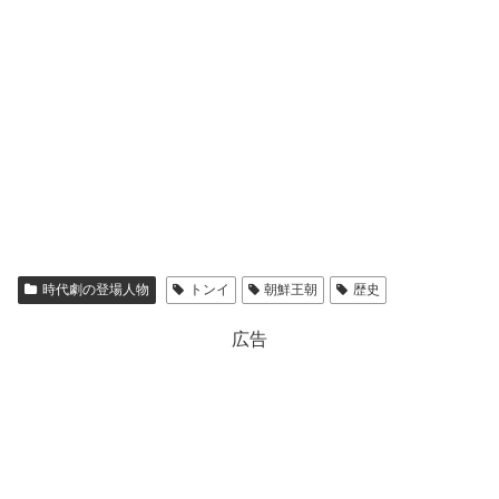
時代劇の登場人物
トンイ
朝鮮王朝
歴史
広告