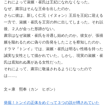
これによって淑嬪・崔氏は王妃になれなくなった。
なぜ、粛宗はそんな王命を出したのか。
さらに彼は、新しく仁元（イヌォン）王后を王妃に迎える
一方で、淑嬪・崔氏を王宮の外に出してしまった。それ以
後、２人が会った形跡がない。
粛宗はなぜ淑嬪・崔氏を冷遇し始めたのか。彼女が、張禧
嬪を陥れるために偽りの告発をしたことを察知したのか。
ドラマ『トンイ』では、淑嬪・崔氏は明るい性格を持った
誠実な女性として描かれていた。しかし、現実の淑嬪・崔
氏は底知れぬ裏がある女性だった。
それによって、粛宗に敬遠されるようになったので
は……。
文＝康 熙奉（カン ヒボン）
発掘！トンイの正体をめぐって３つの説が噂されていた