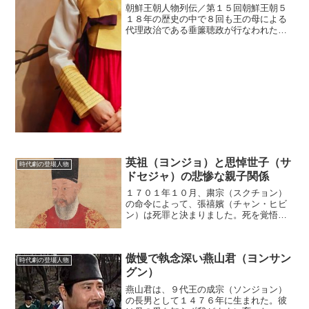
朝鮮王朝人物列伝／第１５回朝鮮王朝５
１８年の歴史の中で８回も王の母による
代理政治である垂簾聴政が行なわれた。
１３代王・明宗（ミョンジョン）の母親
である文定（ムンジョン）王后も、それ
を行なった１人だ。そんな彼女を陰で支
えた人物がいる。それが、...
英祖（ヨンジョ）と思悼世子（サ
時代劇の登場人物
ドセジャ）の悲惨な親子関係
１７０１年１０月、粛宗（スクチョン）
の命令によって、張禧嬪（チャン・ヒビ
ン）は死罪と決まりました。死を覚悟し
た張禧嬪は「世子に会わせてください」
と懇願しました。この世子とは、張禧嬪
が１６８８年に産んだ粛宗の長男です。
傲慢で執念深い燕山君（ヨンサン
(adsbygoogle...
時代劇の登場人物
グン）
燕山君は、９代王の成宗（ソンジョン）
の長男として１４７６年に生まれた。彼