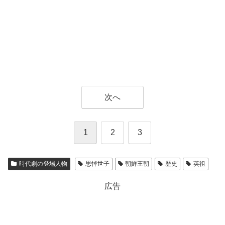
次へ
1
2
3
時代劇の登場人物
思悼世子
朝鮮王朝
歴史
英祖
広告