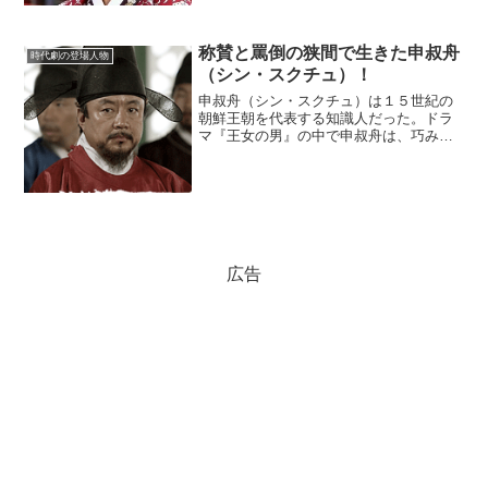
だ。(adsbygoogle = window.adsbygo...
称賛と罵倒の狭間で生きた申叔舟
時代劇の登場人物
（シン・スクチュ）！
申叔舟（シン・スクチュ）は１５世紀の
朝鮮王朝を代表する知識人だった。ドラ
マ『王女の男』の中で申叔舟は、巧みな
勧誘を拒めなくなって、ついに首陽大君
（スヤンデグン）の味方になっていく。
しかも、物語が進むにつれて、申叔舟自
身の欲もクローズアップさ...
広告