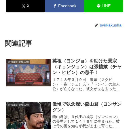
X
Facebook
LINE
syukakusha
関連記事
英祖（ヨンジョ）を助けた景宗
時代劇の登場人物
（キョンジョン）は張禧嬪（チャ
ン・ヒビン）の息子！
１７１８年３月９日、淑嬪（スクピ
ン）・崔（チェ）氏（『トンイ』の主人
公）が亡くなった。彼女が世を去ったと
き、息子の英祖（ヨンジョ）は２４歳だ
った。そして、異母兄の景宗（キョンジ
ョン／張禧嬪〔チャン・ヒビン〕の息
傲慢で執念深い燕山君（ヨンサン
時代劇の登場人物
子）は３０歳だった。２人とも１...
グン）
燕山君は、９代王の成宗（ソンジョン）
の長男として１４７６年に生まれた。彼
は母の愛を知らず我がままに育った。実