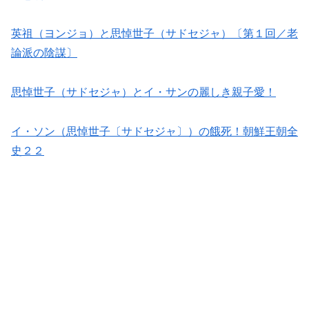
英祖（ヨンジョ）と思悼世子（サドセジャ）〔第１回／老
論派の陰謀〕
思悼世子（サドセジャ）とイ・サンの麗しき親子愛！
イ・ソン（思悼世子〔サドセジャ〕）の餓死！朝鮮王朝全
史２２