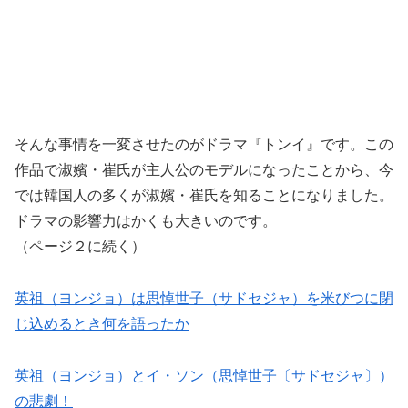
そんな事情を一変させたのがドラマ『トンイ』です。この
作品で淑嬪・崔氏が主人公のモデルになったことから、今
では韓国人の多くが淑嬪・崔氏を知ることになりました。
ドラマの影響力はかくも大きいのです。
（ページ２に続く）
英祖（ヨンジョ）は思悼世子（サドセジャ）を米びつに閉
じ込めるとき何を語ったか
英祖（ヨンジョ）とイ・ソン（思悼世子〔サドセジャ〕）
の悲劇！