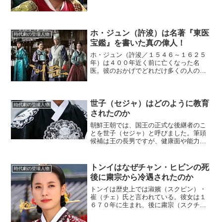
は、母の斉献（チェホン）王后は、自分
以外の側室に目を向ける成宗に嫉妬し
て、宮中に呪いの言葉を持ちこんで追放
されていたのである。(ad...
ホ・ジュン（許浚）は名著『東医
時代劇の登場人物
宝鑑』を書いた真の偉人！
ホ・ジュン（許浚／１５４６～１６２５
年）は４００年近く前に亡くなった名
医。彼のおかげでどれだけ多くの人の命
が救われたことか。ホ・ジュンが著した
『東医宝鑑』は日本や中国だけでなくヨ
ーロッパまで鳴り響いた全25巻の名著で
あった。(adsbygo...
世子（セジャ）はどのように教育
時代劇の登場人物
されたのか
朝鮮王朝では、国王の正式な後継者のこ
とを世子（セジャ）と呼びました。筆頭
候補は王の長男ですが、健康面や能力を
見て二男以下が選ばれることもありまし
た。その最終決定者は現役の王であり、
王は春の吉日を選んで世継ぎを決めまし
トンイはなぜチャン・ヒビンの死
時代劇の登場人物
た。(adsbygoog...
後に粛宗から冷遇されたのか
トンイは歴史上では淑嬪（スクピン）・
崔（チェ）氏と言われている。彼女は１
６７０年に生まれ、後に粛宗（スクチョ
ン）の側室になった。史実の淑嬪・崔氏
はドラマとは違う顔を持っていたよう