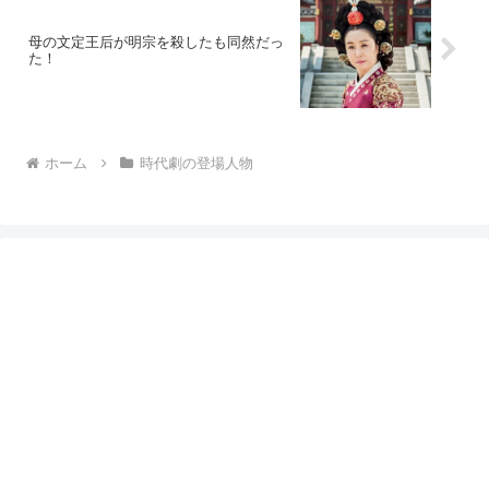
母の文定王后が明宗を殺したも同然だっ
た！
ホーム
時代劇の登場人物