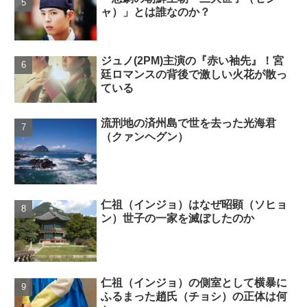
ャ）」とは誰なのか？
ジュノ(2PM)主演の『赤い袖先』！宮
廷ロマンスの背後で激しい火花が散っ
ている
流刑地の済州島で世を去った光海君
（クァンヘグン）
仁祖（インジョ）はなぜ昭顕（ソヒョ
ン）世子の一家を滅ぼしたのか
仁祖（インジョ）の側室として横暴に
ふるまった趙氏（チョシ）の正体は何