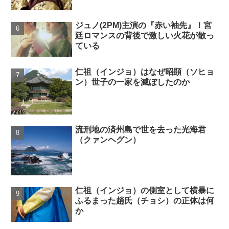
ジュノ(2PM)主演の『赤い袖先』！宮
廷ロマンスの背後で激しい火花が散っ
ている
仁祖（インジョ）はなぜ昭顕（ソヒョ
ン）世子の一家を滅ぼしたのか
流刑地の済州島で世を去った光海君
（クァンヘグン）
仁祖（インジョ）の側室として横暴に
ふるまった趙氏（チョシ）の正体は何
か