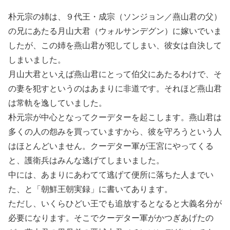
朴元宗の姉は、９代王・成宗（ソンジョン／燕山君の父）
の兄にあたる月山大君（ウォルサンデグン）に嫁いでいま
したが、この姉を燕山君が犯してしまい、彼女は自決して
しまいました。
月山大君といえば燕山君にとって伯父にあたるわけで、そ
の妻を犯すというのはあまりに非道です。それほど燕山君
は常軌を逸していました。
朴元宗が中心となってクーデターを起こします。燕山君は
多くの人の怨みを買っていますから、彼を守ろうという人
はほとんどいません。クーデター軍が王宮にやってくる
と、護衛兵はみんな逃げてしまいました。
中には、あまりにあわてて逃げて便所に落ちた人までい
た、と「朝鮮王朝実録」に書いてあります。
ただし、いくらひどい王でも追放するとなると大義名分が
必要になります。そこでクーデター軍がかつぎあげたの