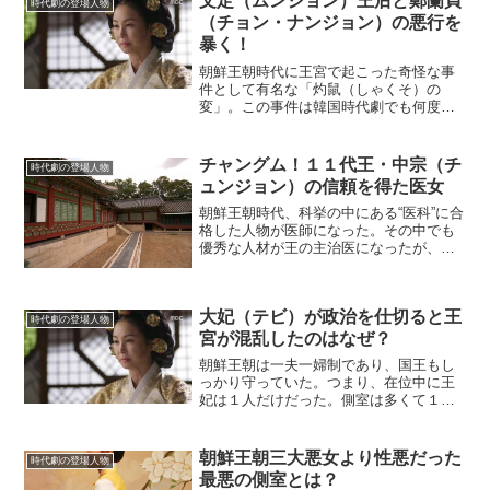
文定（ムンジョン）王后と鄭蘭貞
の隅々に及ぶ中央集権体制に...
時代劇の登場人物
（チョン・ナンジョン）の悪行を
暴く！
朝鮮王朝時代に王宮で起こった奇怪な事
件として有名な「灼鼠（しゃくそ）の
変」。この事件は韓国時代劇でも何度か
取り上げられたが、どの作品でも文定
（ムンジョン）王后と鄭蘭貞（チョン・
ナンジョン）が共謀して起こしたという
チャングム！１１代王・中宗（チ
時代劇の登場人物
筋書きになっていた。(ads...
ュンジョン）の信頼を得た医女
朝鮮王朝時代、科挙の中にある“医科”に合
格した人物が医師になった。その中でも
優秀な人材が王の主治医になったが、そ
れは大変な名誉と責任があった。一方、
医女は医師とはなりたちが違った。
(adsbygoogle = window.adsbygoo...
大妃（テビ）が政治を仕切ると王
時代劇の登場人物
宮が混乱したのはなぜ？
朝鮮王朝は一夫一婦制であり、国王もし
っかり守っていた。つまり、在位中に王
妃は１人だけだった。側室は多くて１０
人くらいいたのだが……。ただし、王妃
が亡くなったり離縁されたりすると、国
王はすぐに再婚した。よって、国王は２
朝鮮王朝三大悪女より性悪だった
時代劇の登場人物
７人だが、王妃は４２人も...
最悪の側室とは？