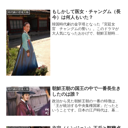
もしかして医女・チャングム（長
時代劇の登場人物
今）は何人もいた？
韓国時代劇の金字塔となった『宮廷女
官 チャングムの誓い』。このドラマが
大人気になったおかげで、朝鮮王朝時代
の医女だったチャングム（長今）は超有
名人になった。彼女のことを知らない韓
国の人は、おそらくいないだろう。果た
してどんな人間だったのか確...
朝鮮王朝の国王の中で一番長生き
時代劇の登場人物
したのは誰？
政治から見た朝鮮王朝の一番の特徴は、
「王が統治する中央集権国家」だったと
いうことです。日本の江戸時代は、幕府
が各藩の大名を支配するという封建的な
幕藩体制が政治機構になっていました
が、朝鮮王朝は王の直接的な支配が国土