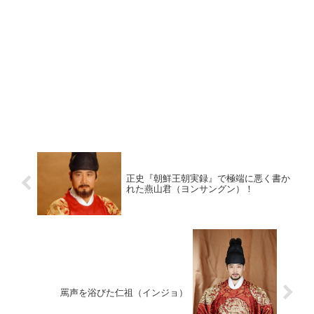
正史『朝鮮王朝実録』で極端に悪く書か
れた燕山君（ヨンサングン）！
罵声を浴びた仁祖（インジョ）