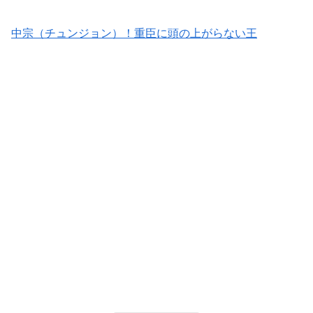
中宗（チュンジョン）！重臣に頭の上がらない王