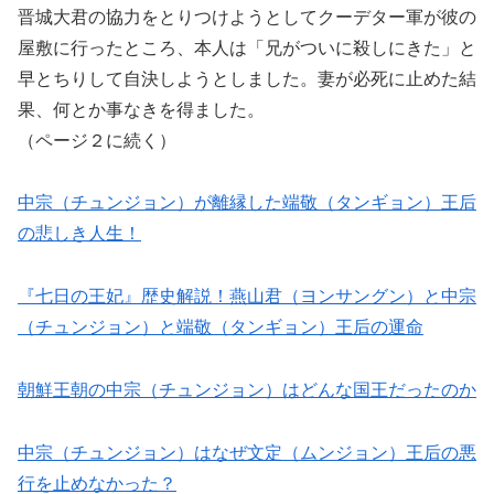
晋城大君の協力をとりつけようとしてクーデター軍が彼の
屋敷に行ったところ、本人は「兄がついに殺しにきた」と
早とちりして自決しようとしました。妻が必死に止めた結
果、何とか事なきを得ました。
（ページ２に続く）
中宗（チュンジョン）が離縁した端敬（タンギョン）王后
の悲しき人生！
『七日の王妃』歴史解説！燕山君（ヨンサングン）と中宗
（チュンジョン）と端敬（タンギョン）王后の運命
朝鮮王朝の中宗（チュンジョン）はどんな国王だったのか
中宗（チュンジョン）はなぜ文定（ムンジョン）王后の悪
行を止めなかった？