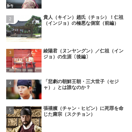
貴人（キイン）趙氏（チョシ）！仁祖
（インジョ）の極悪な側室（前編）
綾陽君（ヌンヤングン）／仁祖（イン
ジョ）の生涯〔後編〕
「悲劇の朝鮮王朝・三大世子（セジ
ャ）」とは誰なのか？
張禧嬪（チャン・ヒビン）に死罪を命
じた粛宗（スクチョン）