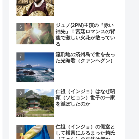
ジュノ(2PM)主演の『赤い
袖先』！宮廷ロマンスの背
後で激しい火花が散ってい
る
流刑地の済州島で世を去っ
た光海君（クァンヘグン）
仁祖（インジョ）はなぜ昭
顕（ソヒョン）世子の一家
を滅ぼしたのか
仁祖（インジョ）の側室と
して横暴にふるまった趙氏