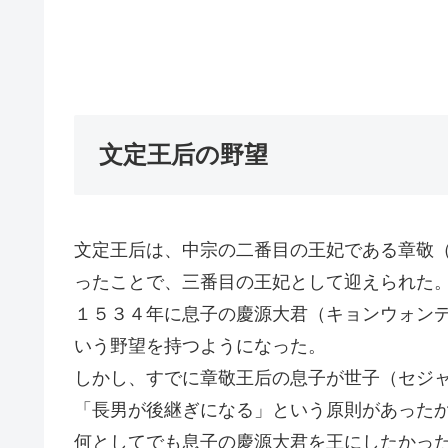
文定王后の野望
文定王后は、中宗の二番目の王妃である章敬
ったことで、三番目の王妃として迎えられた
１５３４年に息子の慶源大君（キョンウォン
いう野望を持つようになった。
しかし、すでに章敬王后の息子が世子（セジ
「長男が後継ぎになる」という原則があった
何としてでも息子の慶源大君を王にしたかっ