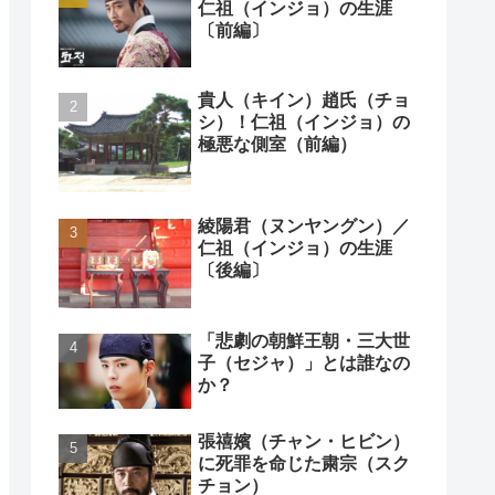
仁祖（インジョ）の生涯
〔前編〕
貴人（キイン）趙氏（チョ
シ）！仁祖（インジョ）の
極悪な側室（前編）
綾陽君（ヌンヤングン）／
仁祖（インジョ）の生涯
〔後編〕
「悲劇の朝鮮王朝・三大世
子（セジャ）」とは誰なの
か？
張禧嬪（チャン・ヒビン）
に死罪を命じた粛宗（スク
チョン）