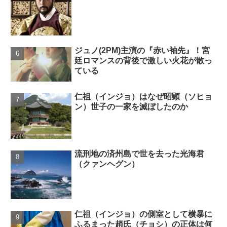
ジュノ(2PM)主演の『赤い袖先』！宮
廷ロマンスの背後で激しい火花が散っ
ている
仁祖（インジョ）はなぜ昭顕（ソヒョ
ン）世子の一家を滅ぼしたのか
流刑地の済州島で世を去った光海君
（クァンヘグン）
仁祖（インジョ）の側室として横暴に
ふるまった趙氏（チョシ）の正体は何