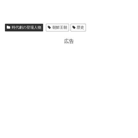
時代劇の登場人物
朝鮮王朝
歴史
広告