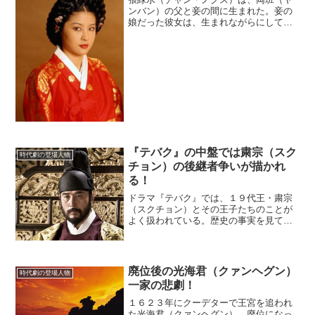
ンバン）の父と妾の間に生まれた。妾の
娘だった彼女は、生まれながらにして奴
婢（ぬひ／最下層の身分）だった。彼女
は成り上がるために奴生（キセン）にな
った。歌と踊りに才能があった張緑水の
容姿は、特に優れていたわ...
『テバク』の中盤では粛宗（スク
時代劇の登場人物
チョン）の後継者争いが描かれ
る！
ドラマ『テバク』では、１９代王・粛宗
（スクチョン）とその王子たちのことが
よく扱われている。歴史の事実を見てい
くと、その時期の朝鮮王朝はどんな情勢
になっていたのか。現実の世界を見てみ
よう。一筋縄ではいかない王ドラマ『テ
バク』では、第９話からイ...
廃位後の光海君（クァンヘグン）
時代劇の登場人物
一家の悲劇！
１６２３年にクーデターで王宮を追われ
た光海君（クァンヘグン）。廃位になっ