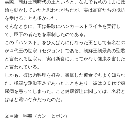
実際、朝鮮王朝時代の王というと、なんでも意のままに政
治を動かしていたと思われがちだが、実は高官たちの抵抗
を受けることも多かった。
そんなときに、王は果敢にハンガーストライキを実行し
て、臣下の者たちを牽制したのである。
この「ハンスト」をひんぱんに行なった王として有名なの
が４代王の世宗（セジョン）である。朝鮮王朝最高の聖君
と言われる世宗も、実は断食によってかなり健康を害した
と言われている。
しかも、彼は肉料理を好み、徹底した偏食でもよく知られ
た。極端な運動不足であったこともあり、彼は３０代で糖
尿病を患ってしまった。こと健康管理に関しては、名君と
はほど遠い存在だったのだ。
文＝康 熙奉（カン ヒボン）