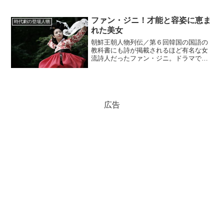
ファン・ジニ！才能と容姿に恵ま
時代劇の登場人物
れた美女
朝鮮王朝人物列伝／第６回韓国の国語の
教科書にも詩が掲載されるほど有名な女
流詩人だったファン・ジニ。ドラマでは
ハ・ジウォンが彼女を演じていた。詳し
い経歴などはわからないが、実際にはど
のような人物だったのだろうか。多くの
男性から愛された女性ファ...
広告