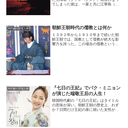
てしまった彼は、一家と共に江華島（カ
ンファド）に流罪となった。その後、ど
うなったのだろうか。(adsbygoogle =
window.adsbygoogle || [...
朝鮮王朝時代の儒教とは何か
時代劇の登場人物
１３９２年から１９１０年まで続いた朝
鮮王朝では、国教として儒教が絶大な影
響力を誇った。この場合の儒教というの
は、具体的に言うと朱子学であった。こ
の朱子学の倫理観が朝鮮王朝の価値観を
決定づけていたと言っても過言ではな
い。体制維持の根拠朱子学は...
『七日の王妃』でパク・ミニョン
時代劇の登場人物
が演じた端敬王后の人生！
韓国時代劇の『七日の王妃』はタイトル
の意味が深い。朝鮮王朝の歴史上、わず
か７日間だけ王妃の座に就いた女性が存
在する。それが、１４８７年に生まれて
１５５７年に亡くなった端敬（タンギョ
ン）王后である。刺客と錯覚暴君として
悪名が高かった１０代王・...