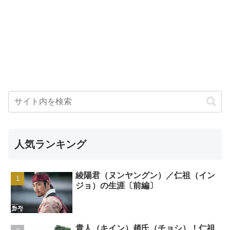
人気ランキング
綾陽君（ヌンヤングン）／仁祖（イン
ジョ）の生涯〔前編〕
貴人（キイン）趙氏（チョシ）！仁祖