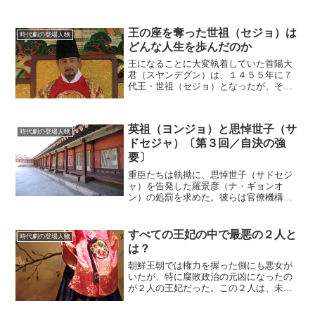
王の座を奪った世祖（セジョ）は
時代劇の登場人物
どんな人生を歩んだのか
王になることに大変執着していた首陽大
君（スヤンデグン）は、１４５５年に７
代王・世祖（セジョ）となったが、その
過程で甥から王の座を奪う事件を起こし
ている。果たして、彼はどんな王だった
のか。(adsbygoogle = window.adsby...
英祖（ヨンジョ）と思悼世子（サ
時代劇の登場人物
ドセジャ）〔第３回／自決の強
要〕
重臣たちは執拗に、思悼世子（サドセジ
ャ）を告発した羅景彦（ナ・ギョンオ
ン）の処罰を求めた。彼らは官僚機構の
秩序を守るためにも羅景彦を生かしては
おけないと考えていたのだが、果たして
理由はそれだけだったのか。むしろ、羅
すべての王妃の中で最悪の２人と
時代劇の登場人物
景彦に生きていてもらっては...
は？
朝鮮王朝では権力を握った側にも悪女が
いたが、特に腐敗政治の元凶になったの
が２人の王妃だった。この２人は、未成
年の王の代理として政治を仕切ることが
できたので、本当にやりたい放題で政治