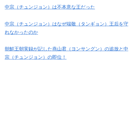
中宗（チュンジョン）は不本意な王だった
中宗（チュンジョン）はなぜ端敬（タンギョン）王后を守
れなかったのか
朝鮮王朝実録が記した燕山君（ヨンサングン）の追放と中
宗（チュンジョン）の即位！