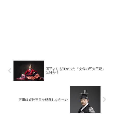
国王よりも強かった「女傑の五大王妃」
は誰か？
正祖は貞純王后を処罰しなかった