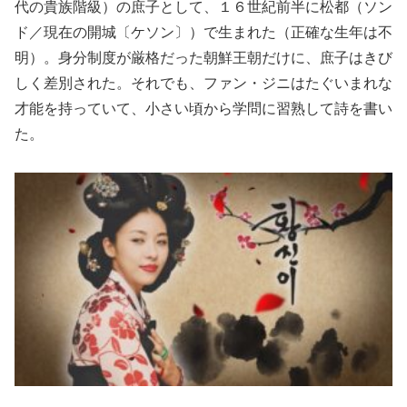
代の貴族階級）の庶子として、１６世紀前半に松都（ソン
ド／現在の開城〔ケソン〕）で生まれた（正確な生年は不
明）。身分制度が厳格だった朝鮮王朝だけに、庶子はきび
しく差別された。それでも、ファン・ジニはたぐいまれな
才能を持っていて、小さい頃から学問に習熟して詩を書い
た。