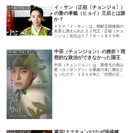
を乱した。(adsbygoogle = window.ads...
イ・サン（正祖〔チョンジョ〕）
時代劇の登場人物
の妻の孝懿（ヒョイ）王后とは誰
か？
ドラマ『イ・サン』は、朝鮮王朝後期の
名君と讃えられた２２代王・正祖（チョ
ンジョ／在位は１７７６～１８００年）
の一代記だが、同時に、王を取り巻く女
性の立場を明確に見せてくれた作品であ
った。その中で、特に興味深かったのが
中宗（チュンジョン）の挫折！理
時代劇の登場人物
妻の孝懿（ヒョイ）王后だ...
想的な政治ができなかった国王
中宗（チュンジョン）は、異母兄の燕山
君（ヨンサングン）が暴政の末に廃位と
なったので、１５０６年に「代理の王」
のような形で１１代王になった。それ
が、彼にとっての苦悩の始まりであっ
た……。(adsbygoogle =
window.adsbyg...
粛宗(スクチョン)はなぜ張禧嬪
時代劇の登場人物