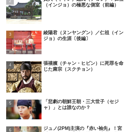
（インジョ）の極悪な側室（前編）
綾陽君（ヌンヤングン）／仁祖（イン
ジョ）の生涯〔後編〕
張禧嬪（チャン・ヒビン）に死罪を命
じた粛宗（スクチョン）
「悲劇の朝鮮王朝・三大世子（セジ
ャ）」とは誰なのか？
ジュノ(2PM)主演の『赤い袖先』！宮