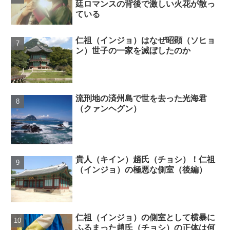
廷ロマンスの背後で激しい火花が散っ
ている
仁祖（インジョ）はなぜ昭顕（ソヒョ
ン）世子の一家を滅ぼしたのか
流刑地の済州島で世を去った光海君
（クァンヘグン）
貴人（キイン）趙氏（チョシ）！仁祖
（インジョ）の極悪な側室（後編）
仁祖（インジョ）の側室として横暴に
ふるまった趙氏（チョシ）の正体は何