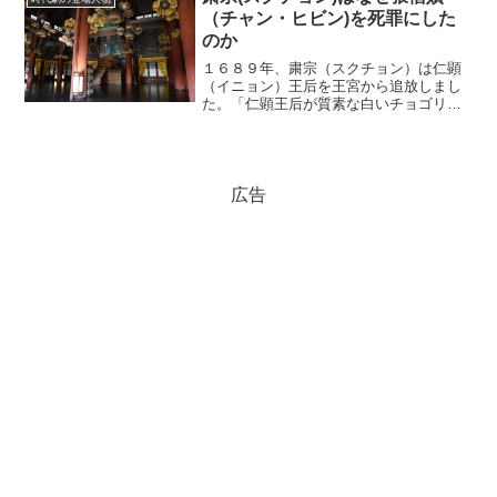
（チャン・ヒビン)を死罪にした
のか
１６８９年、粛宗（スクチョン）は仁顕
（イニョン）王后を王宮から追放しまし
た。「仁顕王后が質素な白いチョゴリを
着て、わずかなお供を連れて実家に戻る
場面」……それは様々な韓国時代劇で描
かれてきました。ドラマの中で仁顕王后
は「自分は罪人ですから、...
広告