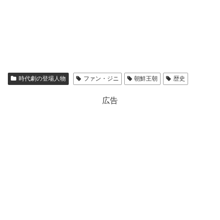
時代劇の登場人物
ファン・ジニ
朝鮮王朝
歴史
広告