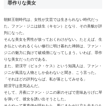
罪作りな美女
朝鮮王朝時代は、女性が文芸では生きられない時代だっ
た。ファン・ジニは妓生（キセン）となり、その美貌が評
判になった。
そんな美女を男性が放っておくわけがない。たとえば、生
き仏といわれるくらい修行に明け暮れた禅師は、ファン・
ジニの魅力に負けて破戒僧になってしまう。いわば、罪作
りな美女だったのである。
また、碧渓守（ピョク・ケス）という知識人は、ファン・
ジニが風流な人物としか会わないと聞き、こう言った。
「それほどの評判ならば、私が落としてみせる」
碧渓守は意気込んだ。
そして、月夜にファン・ジニの家のそばで意味ありげに琴
を弾いて、彼女を誘い出そうとした。
そうやって黄真伊が現れたら、馬にまたがり立ち去るつも