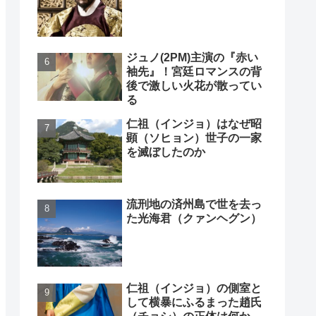
ジュノ(2PM)主演の『赤い
袖先』！宮廷ロマンスの背
後で激しい火花が散ってい
る
仁祖（インジョ）はなぜ昭
顕（ソヒョン）世子の一家
を滅ぼしたのか
流刑地の済州島で世を去っ
た光海君（クァンヘグン）
仁祖（インジョ）の側室と
して横暴にふるまった趙氏