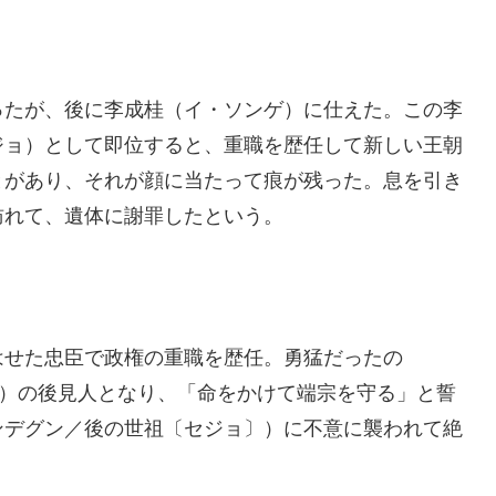
ったが、後に李成桂（イ・ソンゲ）に仕えた。この李
ジョ）として即位すると、重職を歴任して新しい王朝
とがあり、それが顔に当たって痕が残った。息を引き
訪れて、遺体に謝罪したという。
はせた忠臣で政権の重職を歴任。勇猛だったの
ン）の後見人となり、「命をかけて端宗を守る」と誓
ンデグン／後の世祖〔セジョ〕）に不意に襲われて絶