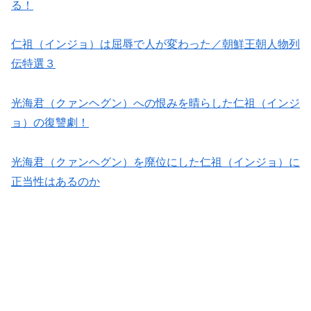
る！
仁祖（インジョ）は屈辱で人が変わった／朝鮮王朝人物列
伝特選３
光海君（クァンヘグン）への恨みを晴らした仁祖（インジ
ョ）の復讐劇！
光海君（クァンヘグン）を廃位にした仁祖（インジョ）に
正当性はあるのか