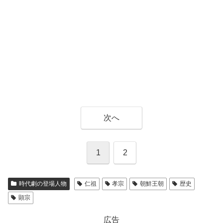
次へ
1
2
時代劇の登場人物
仁祖
孝宗
朝鮮王朝
歴史
顕宗
広告