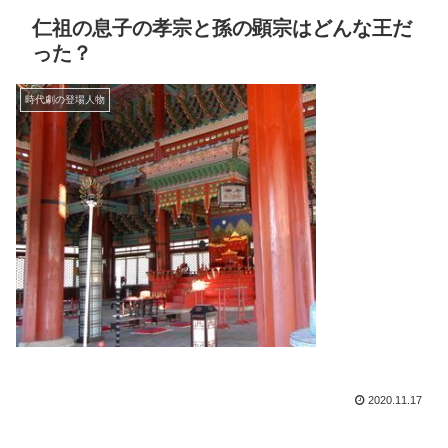
仁祖の息子の孝宗と孫の顕宗はどんな王だ
った？
時代劇の登場人物
2020.11.17