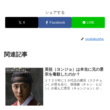
シェアする
X
Facebook
LINE
syukakusha
関連記事
英祖（ヨンジョ）は本当に兄の景
時代劇の登場人物
宗を毒殺したのか？
１７２０年に１９代王の粛宗（スクチョ
ン）が世を去り、張禧嬪（チャン・ヒビ
ン）が産んだ景宗（キョンジョン）が２
０代王として即位した。トンイこと淑
嬪・崔氏（スクピン・チェシ）が産んだ
英祖（ヨンジョ）はこの時点では王にな
れなかった。(adsbyg...