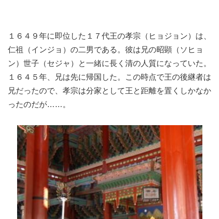
１６４９年に即位した１７代王の孝宗（ヒョジョン）は、
仁祖（インジョ）の二男である。彼は兄の昭顕（ソヒョ
ン）世子（セジャ）と一緒に長く清の人質になっていた。
１６４５年、兄は先に帰国した。この時点で王の後継者は
兄だったので、孝宗は分家として王と距離を置くしかなか
ったのだが……。