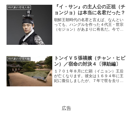
を比較してみよう。ドラマはどう描いた
か時代劇『イ・サン』の第１...
『イ・サン』の主人公の正祖（チ
時代劇の登場人物
ョンジョ）は本当に名君だった？
朝鮮王朝時代の名君と言えば、なんとい
っても、ハングルを作った４代王・世宗
（セジョン）があまりに有名だ。今でも
韓国の小学校に行けば世宗の銅像がよく
あるし、１万ウォン紙幣の肖像画になっ
ている。この世宗に名声では及ばない
が、匹敵するほどの名君だっ...
トンイＶＳ張禧嬪（チャン・ヒビ
時代劇の登場人物
ン）／宿命の対決４〔弾劾編〕
１７０１年８月に仁顕（イニョン）王后
が亡くなります。彼女は１６９４年に王
妃に復位しましたが、７年で世を去りま
した。最後の１年半はずっと病床にいて
起きられない状態が続きました。仁顕王
后が亡くなった直後に、「張禧嬪が呪い
殺すための儀式をしていた...
広告