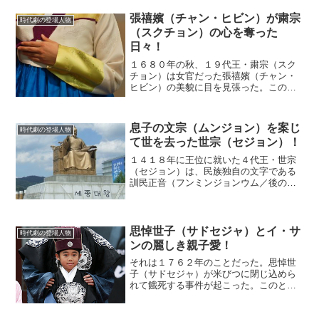
張禧嬪（チャン・ヒビン）が粛宗
時代劇の登場人物
（スクチョン）の心を奪った
日々！
１６８０年の秋、１９代王・粛宗（スク
チョン）は女官だった張禧嬪（チャン・
ヒビン）の美貌に目を見張った。この年
には粛宗の最初の正妻だった仁敬（イン
ギョン）王后が亡くなっているが、粛宗
の心はすでに張禧嬪しか見えていなかっ
息子の文宗（ムンジョン）を案じ
時代劇の登場人物
た。そのとき、粛宗が１９...
て世を去った世宗（セジョン）！
１４１８年に王位に就いた４代王・世宗
（セジョン）は、民族独自の文字である
訓民正音（フンミンジョンウム／後のハ
ングル）を完成させた名君だ。彼は３２
年もの長い間、朝鮮王朝の王として手腕
を振るった。(adsbygoogle = window.ad...
思悼世子（サドセジャ）とイ・サ
時代劇の登場人物
ンの麗しき親子愛！
それは１７６２年のことだった。思悼世
子（サドセジャ）が米びつに閉じ込めら
れて餓死する事件が起こった。このと
き、思悼世子の息子はどのように動いた
のか。時代劇『イ・サン』と史実の世界