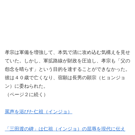
孝宗は軍備を増強して、本気で清に攻め込む気構えを見せ
ていた。しかし、軍拡路線が財政を圧迫し、孝宗も「父の
怨念を晴らす」という目的を達することができなかった。
彼は４０歳で亡くなり、宿願は長男の顕宗（ヒョンジョ
ン）に委ねられた。
（ページ２に続く）
罵声を浴びた仁祖（インジョ）
「三田渡の碑」は仁祖（インジョ）の屈辱を現代に伝え