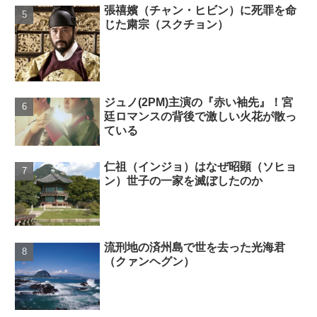
張禧嬪（チャン・ヒビン）に死罪を命
じた粛宗（スクチョン）
ジュノ(2PM)主演の『赤い袖先』！宮
廷ロマンスの背後で激しい火花が散っ
ている
仁祖（インジョ）はなぜ昭顕（ソヒョ
ン）世子の一家を滅ぼしたのか
流刑地の済州島で世を去った光海君
（クァンヘグン）