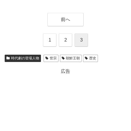
前へ
1
2
3
時代劇の登場人物
世宗
朝鮮王朝
歴史
広告