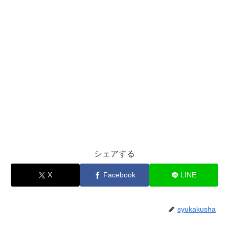
シェアする
X
Facebook
LINE
syukakusha