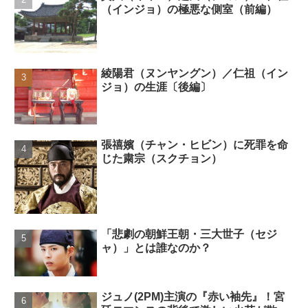
（インジョ）の極悪な側室（前編）
綾陽君（ヌンヤングン）／仁祖（イン
ジョ）の生涯〔後編〕
張禧嬪（チャン・ヒビン）に死罪を命
じた粛宗（スクチョン）
「悲劇の朝鮮王朝・三大世子（セジ
ャ）」とは誰なのか？
ジュノ(2PM)主演の『赤い袖先』！宮