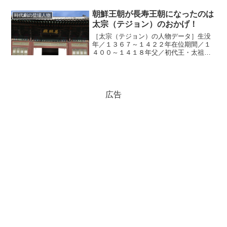
（チョン・ナンジョン）、そして、張禧
嬪（チャン・ヒビン）である。果たし
朝鮮王朝が長寿王朝になったのは
時代劇の登場人物
て、張禧嬪は本当に悪女だった...
太宗（テジョン）のおかげ！
［太宗（テジョン）の人物データ］生没
年／１３６７～１４２２年在位期間／１
４００～１４１８年父／初代王・太祖
（テジョ〔生没年：１３３５～１４０８
年〕）母／神懿（シヌィ）王后（生没
年：１３３７～１３９１年）息子／４代
王・世宗（セジョン〔生没年：...
広告