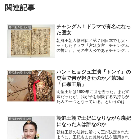
関連記事
チャングム！ドラマで有名になっ
時代劇の登場人物
た医女
朝鮮王朝人物列伝／第７回日本でも大ヒ
ットしたドラマ『宮廷女官 チャングム
の誓い』。その主人公であるチャングム
が実在する人物というのは、韓国時代劇
が好きなファンにはよく知られる事実
だ。しかし、史実でのチャングム（長
今）は、朝鮮王朝の公的な歴史...
ハン・ヒョジュ主演『トンイ』の
時代劇の登場人物
史実で何が起きたのか／第3回
「仁顕王后」
明聖王后は1683年に世を去った。まだ41
歳だったが、我が子を溺愛する気持ちが
死因の一つとなっている。というのは、
粛宗が重い病を患ったとき、お祓〔は
ら〕いの祈祷をした巫女〔みこ〕から“殿
下には母様の悪霊がとりついています”と
朝鮮王朝で王妃になりながら廃妃
時代劇の登場人物
指摘され、自ら身...
になった人は誰なのか
朝鮮王朝の法律に沿って王が決定された
ように、王妃もまた厳格な法を適用され