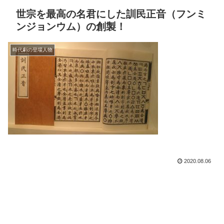
世宗を最高の名君にした訓民正音（フンミ
ンジョンウム）の創製！
時代劇の登場人物
2020.08.06