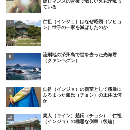
廷ロマンスの背後で激しい火花が散っ
ている
仁祖（インジョ）はなぜ昭顕（ソヒョ
ン）世子の一家を滅ぼしたのか
流刑地の済州島で世を去った光海君
（クァンヘグン）
仁祖（インジョ）の側室として横暴に
ふるまった趙氏（チョシ）の正体は何
か
貴人（キイン）趙氏（チョシ）！仁祖
（インジョ）の極悪な側室（後編）