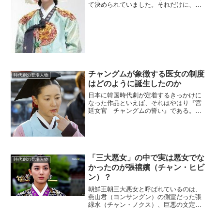
て決められていました。それだけに、王
妃を廃妃にするのは容易ではないのです
が、実際には多くの王妃が廃妃になって
います。(adsbygoogle = window.adsb...
チャングムが象徴する医女の制度
時代劇の登場人物
はどのように誕生したのか
日本に韓国時代劇が定着するきっかけに
なった作品といえば、それはやはり『宮
廷女官 チャングムの誓い』である。こ
のドラマの中で主人公のチャングム（長
今）は医女になっていた。果たして、朝
鮮王朝時代の医女の制度は、どのように
誕生したのだろうか。(a...
「三大悪女」の中で実は悪女でな
時代劇の登場人物
かったのが張禧嬪（チャン・ヒビ
ン）？
朝鮮王朝三大悪女と呼ばれているのは、
燕山君（ヨンサングン）の側室だった張
緑水（チャン・ノクス）、巨悪の文定
（ムンジョン）王后の手先だった鄭蘭貞