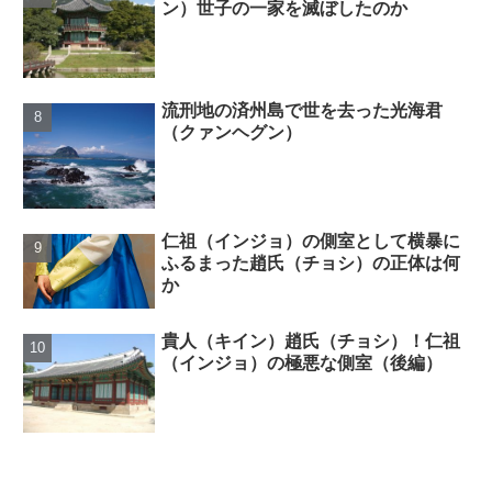
ン）世子の一家を滅ぼしたのか
流刑地の済州島で世を去った光海君
（クァンヘグン）
仁祖（インジョ）の側室として横暴に
ふるまった趙氏（チョシ）の正体は何
か
貴人（キイン）趙氏（チョシ）！仁祖
（インジョ）の極悪な側室（後編）