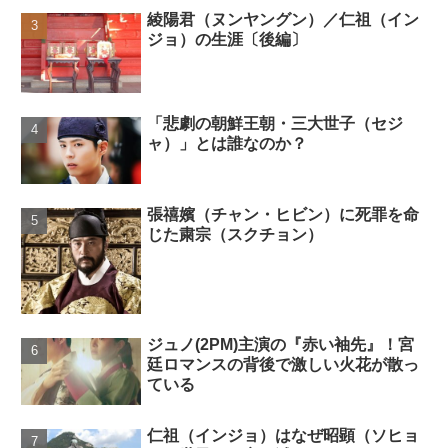
綾陽君（ヌンヤングン）／仁祖（イン
ジョ）の生涯〔後編〕
「悲劇の朝鮮王朝・三大世子（セジ
ャ）」とは誰なのか？
張禧嬪（チャン・ヒビン）に死罪を命
じた粛宗（スクチョン）
ジュノ(2PM)主演の『赤い袖先』！宮
廷ロマンスの背後で激しい火花が散っ
ている
仁祖（インジョ）はなぜ昭顕（ソヒョ