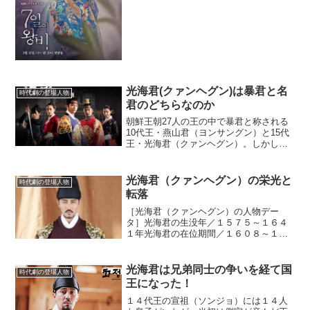
す。そこでクーデター軍がかつぎあげた
のが、燕山君の異母弟の晋城...
光海君(クァンヘグン)は暴君と名
時代劇の登場人物
君のどちらなのか
朝鮮王朝27人の王の中で暴君と称される
10代王・燕山君（ヨンサングン）と15代
王・光海君（クァンヘグン）。しかし、
近年では光海君の業績を見直そうとする
動きがある。果たして、光海君は暴君な
のか。それとも名君なのか。歴史を紐解
光海君（クァンヘグン）の栄光と
時代劇の登場人物
いてみる。まずは、...
転落
［光海君（クァンヘグン）の人物デー
タ］光海君の生没年／１５７５～１６４
１年光海君の在位期間／１６０８～１６
２３年光海君の父／１４代王・宣祖（ソ
ンジョ）光海君の母／恭嬪（コンビ
ン）・金（キム）氏兄弟による後継者争
光海君は兄弟同士の争いを経て国
時代劇の登場人物
い光海君（クァンヘグン）は１４...
王になった！
１４代王の宣祖（ソンジョ）には１４人