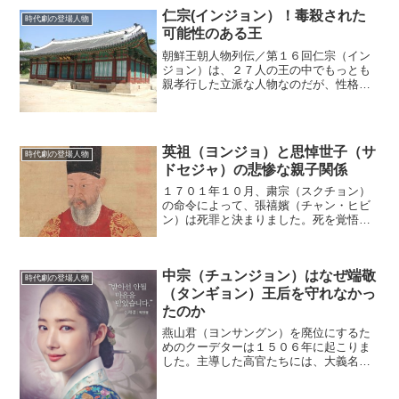
仁宗(インジョン）！毒殺された
時代劇の登場人物
可能性のある王
朝鮮王朝人物列伝／第１６回仁宗（イン
ジョン）は、２７人の王の中でもっとも
親孝行した立派な人物なのだが、性格は
かなりのお人好しだ。しかし、その性格
を利用されて、彼は自分の命を危険にさ
らしてしまう。親のために死を選ぶ覚悟
１５１５年、峼（ホ）は、...
英祖（ヨンジョ）と思悼世子（サ
時代劇の登場人物
ドセジャ）の悲惨な親子関係
１７０１年１０月、粛宗（スクチョン）
の命令によって、張禧嬪（チャン・ヒビ
ン）は死罪と決まりました。死を覚悟し
た張禧嬪は「世子に会わせてください」
と懇願しました。この世子とは、張禧嬪
が１６８８年に産んだ粛宗の長男です。
中宗（チュンジョン）はなぜ端敬
(adsbygoogle...
時代劇の登場人物
（タンギョン）王后を守れなかっ
たのか
燕山君（ヨンサングン）を廃位にするた
めのクーデターは１５０６年に起こりま
した。主導した高官たちには、大義名分
が必要でした。いくらひどい王でも追放
するとなると、大義名分が重要なので