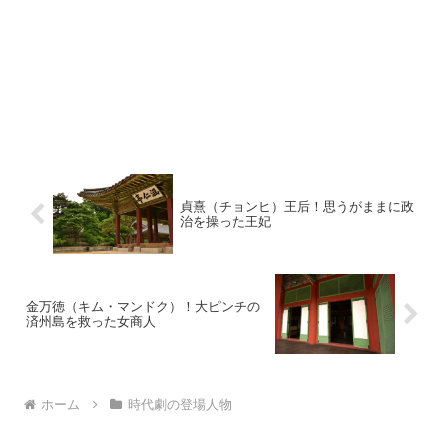
貞熹（チョンヒ）王后！思うがままに政
治を操った王妃
金万徳（キム・マンドク）！大ピンチの
済州島を救った女商人
ホーム
時代劇の登場人物