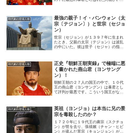
る。それが１０代王の燕山君（ヨンサン
グン）だ。彼は王として即位すると様々
な暴政を行ない、人々を苦しめた。果た
最強の親子！イ・バンウォン（太
して彼はどんなことをしたの...
時代劇の登場人物
宗〔テジョン〕）と世宗（セジョ
ン）
世宗（セジョン）が１３９７年に生まれ
たとき、父親の太宗（テジョン）は波乱
の中にいた。彼は世子（セジャ）の指名
からはずれてしまったが、異母弟の芳碩
（パンソク）を排除して自分が正当な王
位継承者であることを力で見せつけよう
正史『朝鮮王朝実録』で極端に悪
時代劇の登場人物
とした。三男の能力を評価...
く書かれた燕山君（ヨンサング
ン）！
朝鮮王朝の２７人の国王の中で、１０代
王の燕山君（ヨンサングン）は暴君とし
て評判が最悪です。こういう国王がなぜ
即位に至ったのか……それはまさに歴史
の「落とし穴」と言えるでしょう。
(adsbygoogle = window.adsbygoogl...
英祖（ヨンジョ）は本当に兄の景
時代劇の登場人物
宗を毒殺したのか？
１７２０年に１９代王の粛宗（スクチョ
ン）が世を去り、張禧嬪（チャン・ヒビ
ン）が産んだ景宗（キョンジョン）が２