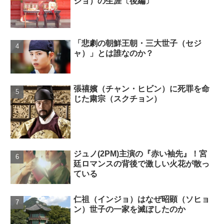
ジョ）の生涯〔後編〕
「悲劇の朝鮮王朝・三大世子（セジ
ャ）」とは誰なのか？
張禧嬪（チャン・ヒビン）に死罪を命
じた粛宗（スクチョン）
ジュノ(2PM)主演の『赤い袖先』！宮
廷ロマンスの背後で激しい火花が散っ
ている
仁祖（インジョ）はなぜ昭顕（ソヒョ
ン）世子の一家を滅ぼしたのか