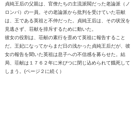
貞純王后の父親は、官僚たちの主流派閥だった老論派（ノ
ロンパ）の一員。その老論派から批判を受けていた荘献
は、王である英祖と不仲だった。貞純王后は、その状況を
見逃さず、荘献を排斥するために動いた。
彼女の役割は、荘献の素行を歪めて英祖に報告すること
だ。王妃になってからまだ日の浅かった貞純王后だが、彼
女の報告を聞いた英祖は息子への不信感を募らせた。結
局、荘献は１７６２年に米びつに閉じ込められて餓死して
しまう。(ページ２に続く）