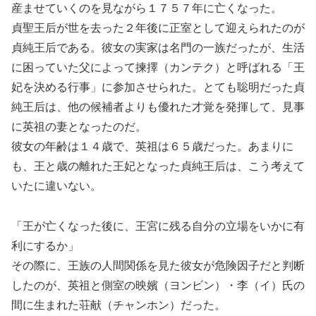
産ませていくのを見ながら１７５７年に亡くなった。
貞聖王后が世を去った２年後に正室として迎えられたのが
貞純王后である。彼女の実家は名門の一族だったが、生活
に困っていた父によって揀擇（カンテク）と呼ばれる「王
妃を決める行事」に参加させられた。とても聡明だった貞
純王后は、他の候補者よりも優れた才覚を発揮して、見事
に英祖の妻となったのだ。
彼女の年齢は１４歳で、英祖は６５歳だった。あまりに
も、王と歳の離れた王妃となった貞純王后は、こう考えて
いたに違いない。
「王が亡くなった後に、王宮に残る自分の立場をいかに有
利にするか」
その際に、王族の人間関係を見た彼女が危険因子だと判断
したのが、英祖と側室の映嬪（ヨンビン）・李（イ）氏の
間に生まれた荘献（チャンホン）だった。