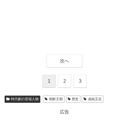
次へ
1
2
3
時代劇の登場人物
朝鮮王朝
歴史
貞純王后
広告