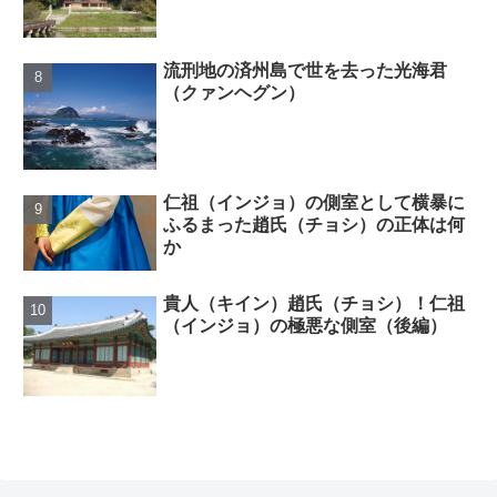
流刑地の済州島で世を去った光海君
（クァンヘグン）
仁祖（インジョ）の側室として横暴に
ふるまった趙氏（チョシ）の正体は何
か
貴人（キイン）趙氏（チョシ）！仁祖
（インジョ）の極悪な側室（後編）