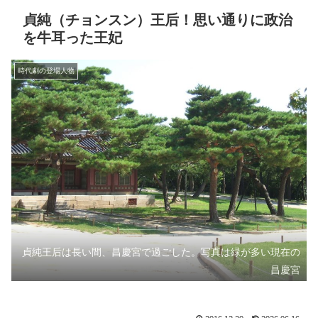
貞純（チョンスン）王后！思い通りに政治
を牛耳った王妃
時代劇の登場人物
貞純王后は長い間、昌慶宮で過ごした。写真は緑が多い現在の
昌慶宮