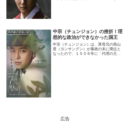
０代王として即位した。トンイこと淑
嬪・崔氏（スクピン・チェシ）が産んだ
英祖（ヨンジョ）はこの時点では王にな
れなかった。(adsbyg...
中宗（チュンジョン）の挫折！理
時代劇の登場人物
想的な政治ができなかった国王
中宗（チュンジョン）は、異母兄の燕山
君（ヨンサングン）が暴政の末に廃位と
なったので、１５０６年に「代理の王」
のような形で１１代王になった。それ
が、彼にとっての苦悩の始まりであっ
た……。(adsbygoogle =
window.adsbyg...
広告