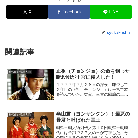
X
Facebook
LINE
syukakusha
関連記事
正祖（チョンジョ）の命を狙った
時代劇の登場人物
暗殺団が王宮に侵入した！
１７７７年７月２８日の深夜、即位して
２年目の正祖（チョンジョ）は王宮で本
を読んでいた。突然、王宮の回廊の上か
ら、瓦を踏む足音が聞こえてきた。正祖
は耳をすませた。どう考えても、人間の
足音にしか聞こえなかった。
燕山君（ヨンサングン）！最悪の
(adsbygoogle = wi...
時代劇の登場人物
暴君と呼ばれた国王
朝鮮王朝人物列伝／第１９回朝鮮王朝時
代には全部で２７人の王が存在した。そ
の中に最悪の暴君と呼ばれた人物がい