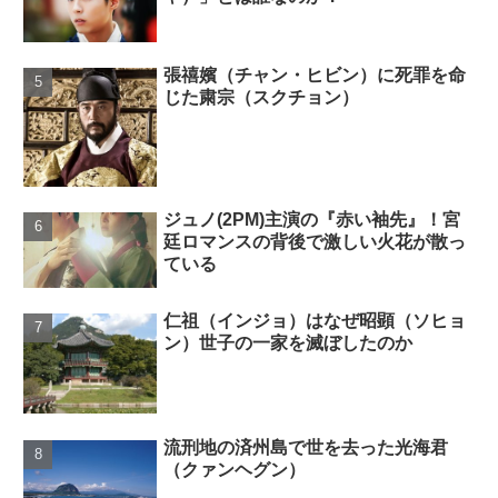
張禧嬪（チャン・ヒビン）に死罪を命
じた粛宗（スクチョン）
ジュノ(2PM)主演の『赤い袖先』！宮
廷ロマンスの背後で激しい火花が散っ
ている
仁祖（インジョ）はなぜ昭顕（ソヒョ
ン）世子の一家を滅ぼしたのか
流刑地の済州島で世を去った光海君
（クァンヘグン）