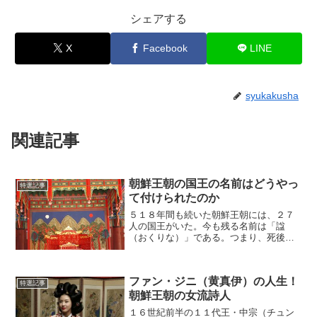
シェアする
X
Facebook
LINE
syukakusha
関連記事
朝鮮王朝の国王の名前はどうやっ
特選記事
て付けられたのか
５１８年間も続いた朝鮮王朝には、２７
人の国王がいた。今も残る名前は「諡
（おくりな）」である。つまり、死後に
贈られた尊称であり、本人が生きている
ときは知らなかった名前だ。それでは、
その諡はどのように付けられたのだろう
ファン・ジニ（黄真伊）の人生！
か。(adsbygoogl...
特選記事
朝鮮王朝の女流詩人
１６世紀前半の１１代王・中宗（チュン