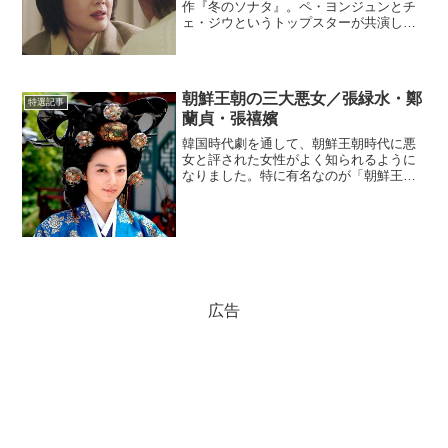
作『冬のソナタ』。ペ・ヨンジュンとチ
ェ・ジウというトップスターが共演した
この作品は、今なお色褪せない強い魅力
を放っている。かつて視聴者を夢中にさ
せた全20話に及ぶ純愛ストーリー。それ
が今回、鮮やかな手腕に...
朝鮮王朝の三大悪女／張緑水・鄭
特選記事
蘭貞・張禧嬪
韓国時代劇を通して、朝鮮王朝時代に悪
女と評された女性がよく知られるように
なりました。特に有名なのが「朝鮮王朝
の三大悪女」です。果たして、その３人
とは、いったい誰なのでしょうか。
(adsbygoogle = window.adsbygoogl...
広告