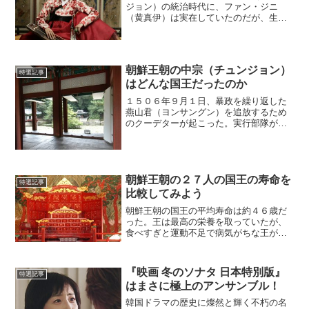
ジョン）の統治時代に、ファン・ジニ
（黄真伊）は実在していたのだが、生ま
れた年も死んだ年もわかっていない。彼
女はまた、その時代の著名な学者や風流
人とかなり交流していたはずなのに、あ
まり記録が残っていない。そ...
朝鮮王朝の中宗（チュンジョン）
特選記事
はどんな国王だったのか
１５０６年９月１日、暴政を繰り返した
燕山君（ヨンサングン）を追放するため
のクーデターが起こった。実行部隊が最
初に向かったのは、燕山君の異母弟にあ
たる中宗（チュンジョン／即位までは晋
城大君〔チンソンデグン〕と呼ばれた）
の屋敷だった。(adsb...
朝鮮王朝の２７人の国王の寿命を
特選記事
比較してみよう
朝鮮王朝の国王の平均寿命は約４６歳だ
った。王は最高の栄養を取っていたが、
食べすぎと運動不足で病気がちな王が多
かったのである。そうした事実を含め
て、王たちの長寿と短命をランキングに
してみよう。(adsbygoogle =
『映画 冬のソナタ 日本特別版』
特選記事
window.ads...
はまさに極上のアンサンブル！
韓国ドラマの歴史に燦然と輝く不朽の名