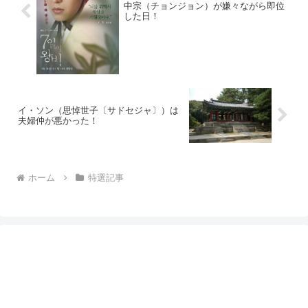
中宗（チョンジョン）が嫌々ながら即位
した日！
イ・ソン（思悼世子〔サドセジャ〕）は
夫婦仲が悪かった！
ホーム
特選記事