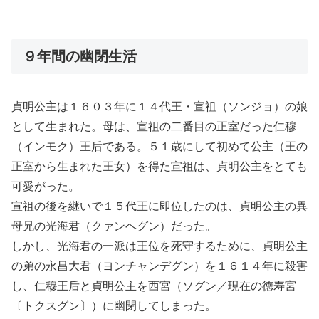
９年間の幽閉生活
貞明公主は１６０３年に１４代王・宣祖（ソンジョ）の娘
として生まれた。母は、宣祖の二番目の正室だった仁穆
（インモク）王后である。５１歳にして初めて公主（王の
正室から生まれた王女）を得た宣祖は、貞明公主をとても
可愛がった。
宣祖の後を継いで１５代王に即位したのは、貞明公主の異
母兄の光海君（クァンヘグン）だった。
しかし、光海君の一派は王位を死守するために、貞明公主
の弟の永昌大君（ヨンチャンデグン）を１６１４年に殺害
し、仁穆王后と貞明公主を西宮（ソグン／現在の徳寿宮
〔トクスグン〕）に幽閉してしまった。