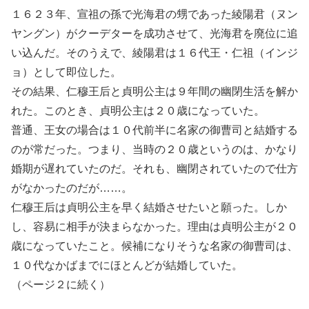
１６２３年、宣祖の孫で光海君の甥であった綾陽君（ヌン
ヤングン）がクーデターを成功させて、光海君を廃位に追
い込んだ。そのうえで、綾陽君は１６代王・仁祖（インジ
ョ）として即位した。
その結果、仁穆王后と貞明公主は９年間の幽閉生活を解か
れた。このとき、貞明公主は２０歳になっていた。
普通、王女の場合は１０代前半に名家の御曹司と結婚する
のが常だった。つまり、当時の２０歳というのは、かなり
婚期が遅れていたのだ。それも、幽閉されていたので仕方
がなかったのだが……。
仁穆王后は貞明公主を早く結婚させたいと願った。しか
し、容易に相手が決まらなかった。理由は貞明公主が２０
歳になっていたこと。候補になりそうな名家の御曹司は、
１０代なかばまでにほとんどが結婚していた。
（ページ２に続く）