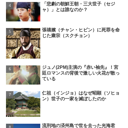
「悲劇の朝鮮王朝・三大世子（セジ
ャ）」とは誰なのか？
張禧嬪（チャン・ヒビン）に死罪を命
じた粛宗（スクチョン）
ジュノ(2PM)主演の『赤い袖先』！宮
廷ロマンスの背後で激しい火花が散っ
ている
仁祖（インジョ）はなぜ昭顕（ソヒョ
ン）世子の一家を滅ぼしたのか
流刑地の済州島で世を去った光海君