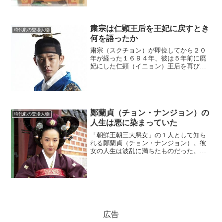
粛宗は仁顕王后を王妃に戻すとき
時代劇の登場人物
何を語ったか
粛宗（スクチョン）が即位してから２０
年が経った１６９４年、彼は５年前に廃
妃にした仁顕（イニョン）王后を再び王
妃に戻す決心をした。仁顕王后の王妃へ
の復活は、多くの高官たちに歓迎され
た。それほど彼女には人望があったの
だ。(adsbygoogle...
鄭蘭貞（チョン・ナンジョン）の
時代劇の登場人物
人生は悪に染まっていた
「朝鮮王朝三大悪女」の１人として知ら
れる鄭蘭貞（チョン・ナンジョン）。彼
女の人生は波乱に満ちたものだった。鄭
蘭貞は、いったい何をして悪女と呼ばれ
るようになったのだろうか。
(adsbygoogle = window.adsbygoogle |...
広告