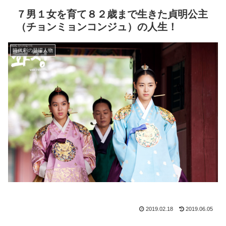
７男１女を育て８２歳まで生きた貞明公主
（チョンミョンコンジュ）の人生！
時代劇の登場人物
2019.02.18
2019.06.05