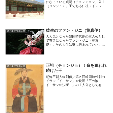
になっている貞明（チョンミョン）公主
（コンジュ）。王である仁祖（インジ
ョ）に歯向かう勝ち気な女性として描か
れているが、実際の貞明公主はどんな女
性だったのだろうか。(adsbygoogle =
window...
妓生のファン・ジニ（黄真伊）
時代劇の登場人物
大人気となった韓国時代劇の主人公とし
て有名になったファン・ジニ（黄真
伊）。その人生は謎に包まれていた。な
にしろ、生まれた年と亡くなった年がわ
からないほどなのだ。果たして、どんな
人生を歩んだのだろうか。(adsbygoogle
= windo...
正祖（チョンジョ）！命を狙われ
時代劇の登場人物
続けた王
朝鮮王朝人物列伝／第５回韓国時代劇の
ドラマ『イ・サン』や映画『王の涙－
イ・サンの決断－』の主人公として有名
な正祖（チョンジョ）。王になる前から
何度も命の危機にさらされた彼は、どの
ような人生を歩んだのだろうか。その背
景を見てみよう。幼少時に受...