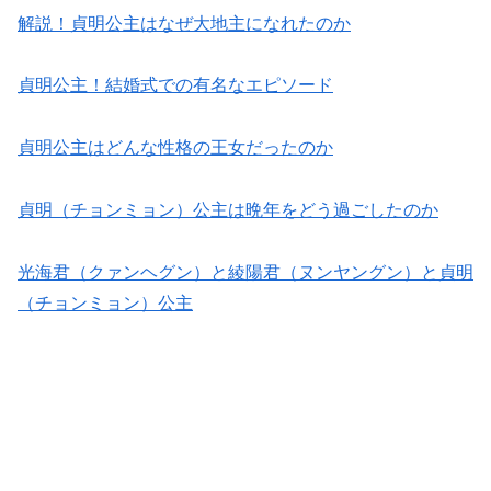
解説！貞明公主はなぜ大地主になれたのか
貞明公主！結婚式での有名なエピソード
貞明公主はどんな性格の王女だったのか
貞明（チョンミョン）公主は晩年をどう過ごしたのか
光海君（クァンヘグン）と綾陽君（ヌンヤングン）と貞明
（チョンミョン）公主