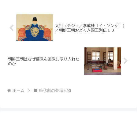
太祖（テジョ／李成桂〔イ・ソンゲ〕）
／朝鮮王朝おどろき国王列伝１３
朝鮮王朝はなぜ儒教を国教に取り入れた
のか
ホーム
時代劇の登場人物