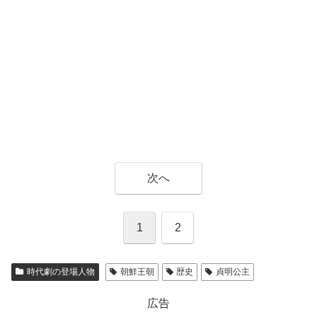
次へ
1
2
時代劇の登場人物
朝鮮王朝
歴史
貞明公主
広告