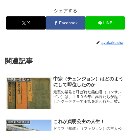
シェアする
X
Facebook
LINE
syukakusha
関連記事
中宗（チュンジョン）はどのよう
時代劇の登場人物
にして即位したのか
最悪の暴君と呼ばれた燕山君（ヨンサン
グン）は、１５０６年に高官たちが起こ
したクーデターで王宮を追われた。彼の
異母弟である晋城大君（チンソンデグ
ン）は、高官たちから王の座に就くよう
に説得を受けるが、それを断ってしま
う。いったいなぜなのだろうか...
これが貞明公主の人生！
時代劇の登場人物
ドラマ『華政』（ファジョン）の主人公