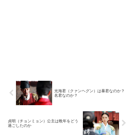
光海君（クァンヘグン）は暴君なのか？
名君なのか？
貞明（チョンミョン）公主は晩年をどう
過ごしたのか