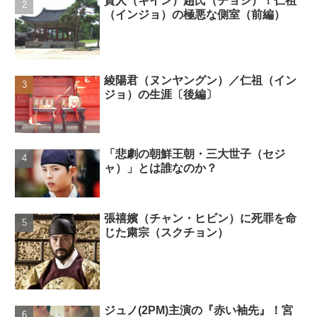
貴人（キイン）趙氏（チョシ）！仁祖
（インジョ）の極悪な側室（前編）
綾陽君（ヌンヤングン）／仁祖（イン
ジョ）の生涯〔後編〕
「悲劇の朝鮮王朝・三大世子（セジ
ャ）」とは誰なのか？
張禧嬪（チャン・ヒビン）に死罪を命
じた粛宗（スクチョン）
ジュノ(2PM)主演の『赤い袖先』！宮