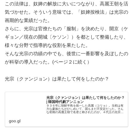
この法律は、奴婢の解放に大いにつながり、高麗王朝を活
気づかせた。そういう意味では、「奴婢按検法」は光宗の
画期的な業績だった。
さらに、光宗は官僚たちの「服制」を決めたり、開京（ケ
ギョン／現在の開城〔ケソン〕）を都として整備したり、
様々な分野で指導的な役割を果たした。
そんな光宗の功績の中でも、後世に一番影響を及ぼしたの
が科挙の導入だった。(ページ２に続く）
光宗（クァンジョン）は果たして何をしたのか？
光宗（クァンジョン）は果たして何をしたのか？
| 韓国時代劇アンニョン
９３６年に朝鮮半島を統一した高麗（コリョ）。当初は有
力な豪族たちがひしめいて、国もまだ不安定だった。そん
な初期の高麗王朝で名君と称されたのが、４代王の光宗
（クァンジョン）だった。
goo.gl