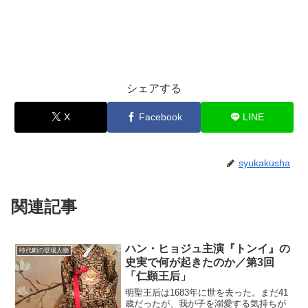
シェアする
X
Facebook
LINE
syukakusha
関連記事
ハン・ヒョジュ主演『トンイ』の
時代劇の登場人物
史実で何が起きたのか／第3回
「仁顕王后」
明聖王后は1683年に世を去った。まだ41
歳だったが、我が子を溺愛する気持ちが