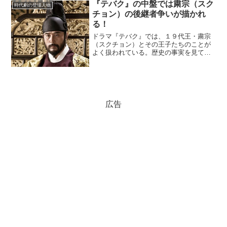
『テバク』の中盤では粛宗（スク
時代劇の登場人物
チョン）の後継者争いが描かれ
る！
ドラマ『テバク』では、１９代王・粛宗
（スクチョン）とその王子たちのことが
よく扱われている。歴史の事実を見てい
くと、その時期の朝鮮王朝はどんな情勢
になっていたのか。現実の世界を見てみ
よう。一筋縄ではいかない王ドラマ『テ
バク』では、第９話からイ...
広告