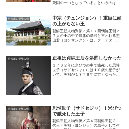
死因の一つとなっている。というのは、
粛宗が重い病を患ったとき、お祓〔は
ら〕いの祈祷をした巫女〔みこ〕から“殿
下には母様の悪霊がとりついています”と
中宗（チュンジョン）！重臣に頭
時代劇の登場人物
指摘され、自ら身...
の上がらない王
朝鮮王朝人物列伝／第１７回朝鮮王朝２
７人の王の中で最悪の暴君と言われる燕
山君（ヨンサングン）は、クーデターに
王位を追われて、異母弟の晋城大君（チ
ンソンデグン）が１１代王・中宗（チュ
ンジョン）として即位する。しかし、臣
正祖は貞純王后を処罰しなかった
下たちに祭り上げられた王...
時代劇の登場人物
１７６２年に米びつの中で餓死した思悼
世子（サドセジャ）には１０歳の息子が
いて、英祖が１７７６年に亡くなったと
きに王位を継いでいます。それが２２代
王の正祖（チョンジョ）です。ドラマ
『イ・サン』の主人公になっている王で
す。(adsbygoogl...
思悼世子（サドセジャ）！米びつ
時代劇の登場人物
で餓死した王子
朝鮮王朝人物列伝／第４回朝鮮王朝２１
代王・英祖（ヨンジョ）の息子として生