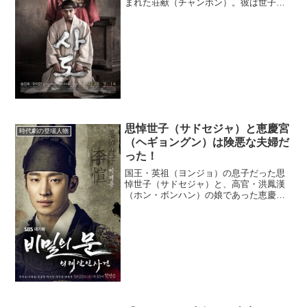
まれた荘献（チャンホン）。彼は世子
（セジャ＝王の後継者）の立場でありな
がら、父親の英祖によって餓死させられ
てしまう。悲劇的な最期を迎える世子の
謎に迫る。２大政党による終...
思悼世子（サドセジャ）と恵慶宮
時代劇の登場人物
（ヘギョングン）は険悪な夫婦だ
った！
国王・英祖（ヨンジョ）の息子だった思
悼世子（サドセジャ）と、高官・洪鳳漢
（ホン・ボンハン）の娘であった恵慶宮
（ヘギョングン）。２人は果たして、ど
んな夫婦だったのだろうか。
(adsbygoogle = window.adsbygoogle |...