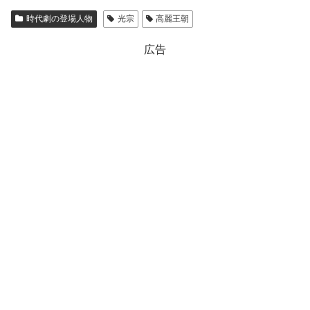
時代劇の登場人物
光宗
高麗王朝
広告