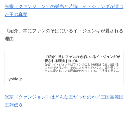
光宗（クァンジョン）の栄光と苦悩！イ・ジュンギが演じ
た王の真実
〔紹介〕常にファンのそばにいるイ・ジュンギが愛される
理由
〔紹介〕常にファンのそばにいるイ・ジュンギが
愛される理由 | ヨブル
なぜ、イ・ジュンギはファンのことを極限まで思い続ける
ことができるのか。そのことを考えていくと、彼が長くフ
ァンに愛されている理由がわかってくる。「演技を長くす
るためには、ファンと離れてはいけないんです」という彼
の言葉も頼もしい。 自分のありの...
yoble.jp
光宗（クァンジョン）はどんな王だったのか／三国高麗国
王列伝８