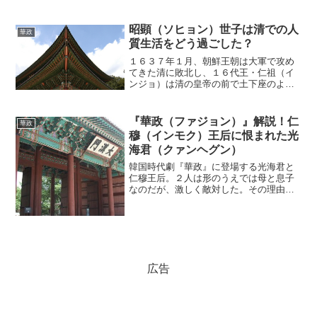
がりがあったのか。改めて説明していこ
う。臨海君と光海君１４代王・宣祖（ソ
ンジョ）の最初の正室は懿...
昭顕（ソヒョン）世子は清での人
華政
質生活をどう過ごした？
１６３７年１月、朝鮮王朝は大軍で攻め
てきた清に敗北し、１６代王・仁祖（イ
ンジョ）は清の皇帝の前で土下座のよう
に謝罪した。史上最悪の屈辱で、以後も
朝鮮王朝は清に服従を強いられた。人質
となった王子たち朝鮮王朝は清に莫大な
『華政（ファジョン）』解説！仁
華政
賠償金を取られた。それば...
穆（インモク）王后に恨まれた光
海君（クァンヘグン）
韓国時代劇『華政』に登場する光海君と
仁穆王后。２人は形のうえでは母と息子
なのだが、激しく敵対した。その理由は
何だったのだろうか。兄弟同士の王位争
い１６０８年に１４代王・宣祖（ソンジ
ョ）が世を去ると、後継者をめぐる争い
が起きた。すでに「跡継ぎ...
広告