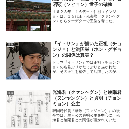
昭顕（ソヒョン）世子の確執
１６２３年、１６代王・仁祖（インジ
ョ）は、１５代王・光海君（クァンヘグ
ン）からクーデターで王位を奪った。有
能な王の登場を予感させた仁祖だが、即
位してからは失態が目立つようになっ
た。１６２４年、クーデターの功臣・李
适（イ・グァル）を冷遇したこ...
『イ・サン』が描いた正祖（チョ
華政
ンジョ）と洪国栄（ホン・グギョ
ン）の関係は真実？
ドラマ『イ・サン』では正祖（チョンジ
ョ）の名君ぶりがたっぷりと描かれた
が、その正祖を補佐して活躍したのが洪
国栄（ホン・グギョン）だった。しか
し、２人は最後に悲劇的な結末を迎えて
しまうのだが……。王に次ぐ最高実力者
１７７６年に即位して政治改革...
光海君（クァンヘグン）と綾陽君
華政
（ヌンヤングン）と貞明（チョン
ミョン）公主
韓国時代劇『華政（ファジョン）』の後
半では、主人公の貞明公主を中心に、光
海君と綾陽君との関係が描かれていた。
この３人は、王族の中でどのようなつな