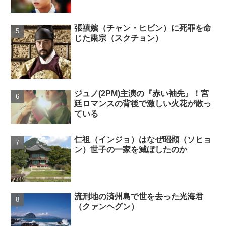
張禧嬪（チャン・ヒビン）に死罪を命
じた粛宗（スクチョン）
ジュノ(2PM)主演の『赤い袖先』！宮
廷ロマンスの背後で激しい火花が散っ
ている
仁祖（インジョ）はなぜ昭顕（ソヒョ
ン）世子の一家を滅ぼしたのか
流刑地の済州島で世を去った光海君
（クァンヘグン）