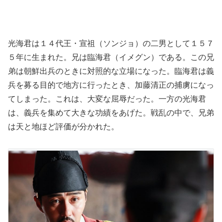
光海君は１４代王・宣祖（ソンジョ）の二男として１５７
５年に生まれた。兄は臨海君（イメグン）である。この兄
弟は朝鮮出兵のときに対照的な立場になった。臨海君は義
兵を募る目的で地方に行ったとき、加藤清正の捕虜になっ
てしまった。これは、大変な屈辱だった。一方の光海君
は、義兵を集めて大きな功績をあげた。戦乱の中で、兄弟
は天と地ほど評価が分かれた。