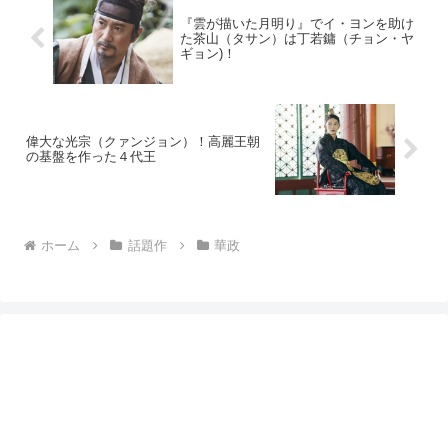
『雲が描いた月明り』でイ・ヨンを助け
た茶山（タサン）は丁若鏞（チョン・ヤ
ギョン)！
偉大な光宗（クァンジョン）！高麗王朝
の基盤を作った４代王
ホーム
話題作
華政