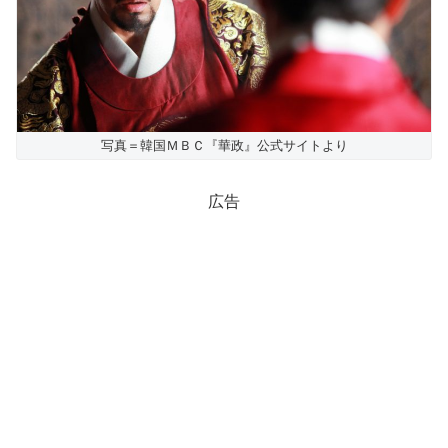
写真＝韓国ＭＢＣ『華政』公式サイトより
広告