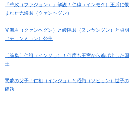
『華政（ファジョン）』解説！仁穆（インモク）王后に恨
まれた光海君（クァンヘグン）
光海君（クァンヘグン）と綾陽君（ヌンヤングン）と貞明
（チョンミョン）公主
〔編集〕仁祖（インジョ）！何度も王宮から逃げ出した国
王
悪夢の父子！仁祖（インジョ）と昭顕（ソヒョン）世子の
確執