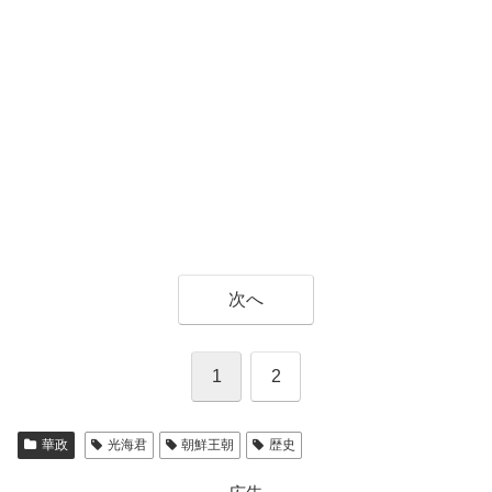
次へ
1
2
華政
光海君
朝鮮王朝
歴史