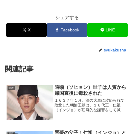
シェアする
X
Facebook
LINE
syukakusha
関連記事
昭顕（ソヒョン）世子は人質から
華政
帰国直後に毒殺された
１６３７年１月、清の大軍に攻められて
敗北した朝鮮王朝は、１６代王・仁祖
（インジョ）が屈辱的な謝罪をして滅亡
を免れた。しかし、昭顕（ソヒョン）世
子を初めとして仁祖の３人の息子が人質
として清に送られた。その昭顕世子が人
質生活を終えて母国に帰って...
悪夢の父子！仁祖（インジョ）と
華政