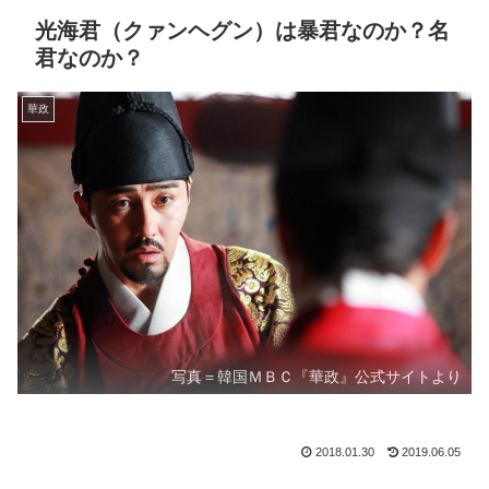
光海君（クァンヘグン）は暴君なのか？名
君なのか？
華政
写真＝韓国ＭＢＣ『華政』公式サイトより
2018.01.30
2019.06.05