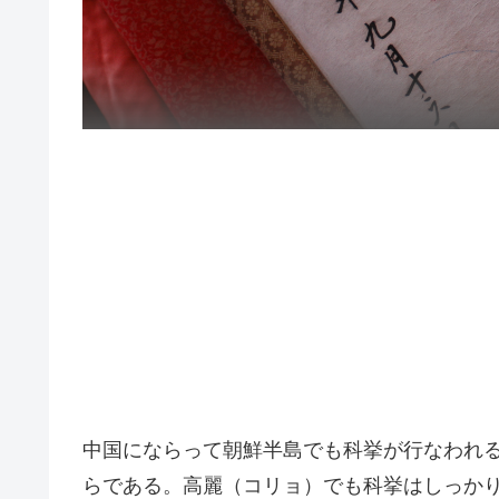
中国にならって朝鮮半島でも科挙が行なわれ
らである。高麗（コリョ）でも科挙はしっか