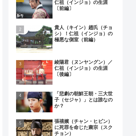
仁祖（インジョ）の生涯
〔前編〕
貴人（キイン）趙氏（チョ
シ）！仁祖（インジョ）の
極悪な側室（前編）
綾陽君（ヌンヤングン）／
仁祖（インジョ）の生涯
〔後編〕
「悲劇の朝鮮王朝・三大世
子（セジャ）」とは誰なの
か？
張禧嬪（チャン・ヒビン）
に死罪を命じた粛宗（スク
チョン）