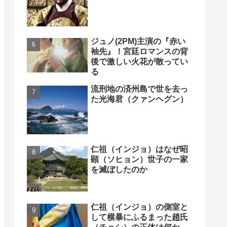
ジュノ(2PM)主演の『赤い
袖先』！宮廷ロマンスの背
後で激しい火花が散ってい
る
流刑地の済州島で世を去っ
た光海君（クァンヘグン）
仁祖（インジョ）はなぜ昭
顕（ソヒョン）世子の一家
を滅ぼしたのか
仁祖（インジョ）の側室と
して横暴にふるまった趙氏