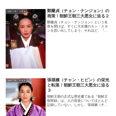
な手段を使って高い地位を得ていったの
だろうか。(adsbygoogle = window.ads...
鄭蘭貞（チョン・ナンジョン）の
朝鮮王朝三大悪女
画策！朝鮮王朝三大悪女に迫る２
鄭蘭貞（チョン・ナンジョン）という名
前を聞けば、すぐに大女優のカン・スヨ
ンを思い出してしまう。それほど、『女
人天下』で鄭蘭貞を演じたカン・スヨン
の演技がすばらしかった。鄭蘭貞は１６
世紀前半に実在した女性だが、まさか５
００年後に自分が傑作時代...
張禧嬪（チャン・ヒビン）の栄光
朝鮮王朝三大悪女
と転落！朝鮮王朝三大悪女に迫る
３
朝鮮王朝の正式な歴史書である『朝鮮王
朝実録』は、人の容姿についてほとんど
記録していない。しかし、張禧嬪（チャ
ン・ヒビン）だけは例外だったようだ。
同書では「張禧嬪は美しかった」と記し