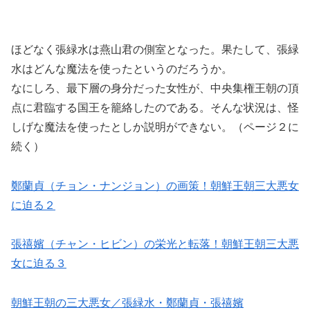
ほどなく張緑水は燕山君の側室となった。果たして、張緑
水はどんな魔法を使ったというのだろうか。
なにしろ、最下層の身分だった女性が、中央集権王朝の頂
点に君臨する国王を籠絡したのである。そんな状況は、怪
しげな魔法を使ったとしか説明ができない。（ページ２に
続く）
鄭蘭貞（チョン・ナンジョン）の画策！朝鮮王朝三大悪女
に迫る２
張禧嬪（チャン・ヒビン）の栄光と転落！朝鮮王朝三大悪
女に迫る３
朝鮮王朝の三大悪女／張緑水・鄭蘭貞・張禧嬪