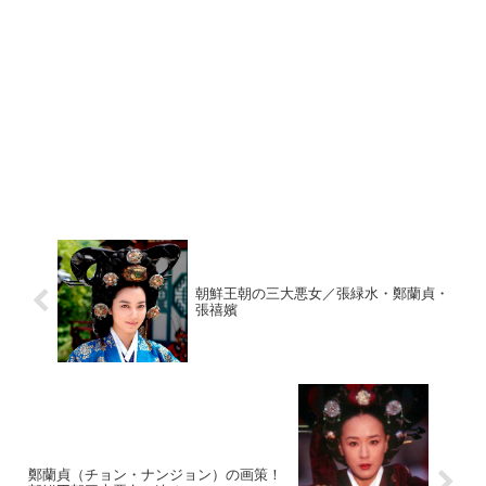
朝鮮王朝の三大悪女／張緑水・鄭蘭貞・
張禧嬪
鄭蘭貞（チョン・ナンジョン）の画策！