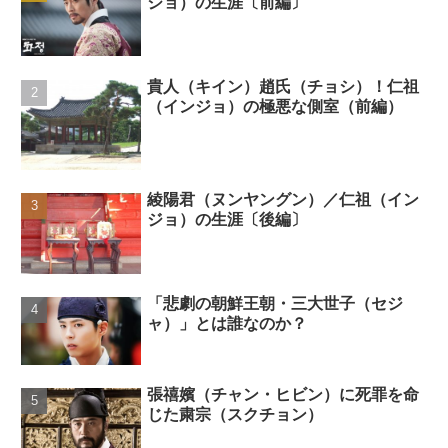
ジョ）の生涯〔前編〕
貴人（キイン）趙氏（チョシ）！仁祖
（インジョ）の極悪な側室（前編）
綾陽君（ヌンヤングン）／仁祖（イン
ジョ）の生涯〔後編〕
「悲劇の朝鮮王朝・三大世子（セジ
ャ）」とは誰なのか？
張禧嬪（チャン・ヒビン）に死罪を命
じた粛宗（スクチョン）