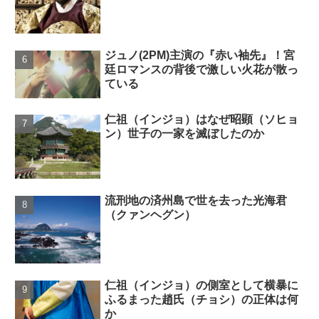
ジュノ(2PM)主演の『赤い袖先』！宮
廷ロマンスの背後で激しい火花が散っ
ている
仁祖（インジョ）はなぜ昭顕（ソヒョ
ン）世子の一家を滅ぼしたのか
流刑地の済州島で世を去った光海君
（クァンヘグン）
仁祖（インジョ）の側室として横暴に
ふるまった趙氏（チョシ）の正体は何
か