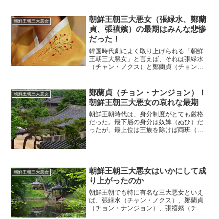
朝鮮王朝三大悪女（張緑水、鄭蘭
朝鮮王朝三大悪女
貞、張禧嬪）の最期はみんな悲惨
だった！
韓国時代劇によく取り上げられる「朝鮮
王朝三大悪女」と言えば、それは張緑水
（チャン・ノクス）と鄭蘭貞（チョン・
ナンジョン）と張禧嬪（チャン・ヒビ
ン）のことだ。極端な形で歴史に名を残
した彼女たちだが、その最期はとても惨
鄭蘭貞（チョン・ナンジョン）！
朝鮮王朝三大悪女
めなものだった。(adsb...
朝鮮王朝三大悪女の哀れな最期
朝鮮王朝時代は、身分制度がとても厳格
だった。最下層の身分は奴婢（ぬひ）だ
ったが、最上位は王族を除けば両班（ヤ
ンバン）であった。そんな身分制度の中
で、鄭蘭貞（チョン・ナンジョン）は女
性としては最高の品階を得た。もともと
彼女は奴婢の出身であった...
朝鮮王朝三大悪女はいかにして成
朝鮮王朝三大悪女
り上がったのか
朝鮮王朝でも特に有名な三大悪女といえ
ば、張緑水（チャン・ノクス）、鄭蘭貞
（チョン・ナンジョン）、張禧嬪（チャ
ン・ヒビン）の３人だ。彼女たちはどん