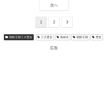
次へ
1
2
3
朝鮮王朝三大悪女
三大悪女
張緑水
朝鮮王朝
歴史
広告