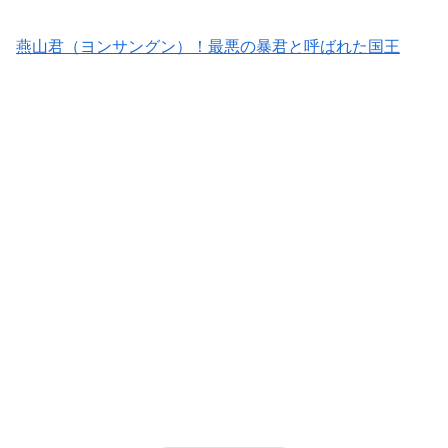
燕山君（ヨンサングン）！最悪の暴君と呼ばれた国王