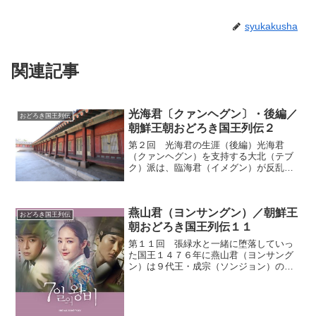
syukakusha
関連記事
光海君〔クァンヘグン〕・後編／
おどろき国王列伝
朝鮮王朝おどろき国王列伝２
第２回 光海君の生涯（後編）光海君
（クァンヘグン）を支持する大北（テブ
ク）派は、臨海君（イメグン）が反乱を
企てていることを訴えた。けれど、光海
君は兄が反乱を起こす理由がわからず困
惑してしまう。その一方で臨海君は、自
燕山君（ヨンサングン）／朝鮮王
分を差し置いて王となった弟...
おどろき国王列伝
朝おどろき国王列伝１１
第１１回 張緑水と一緒に堕落していっ
た国王１４７６年に燕山君（ヨンサング
ン）は９代王・成宗（ソンジョン）の長
男として生まれた。彼は母の愛を知らず
に育った。母は成宗の二番目の正室であ
ったが、廃妃になったあとに死罪で絶命
していたからだ。それは、...