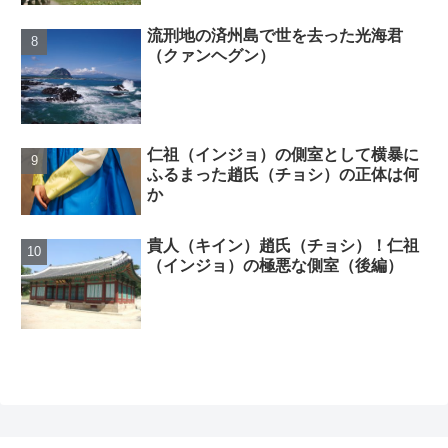
流刑地の済州島で世を去った光海君
（クァンヘグン）
仁祖（インジョ）の側室として横暴に
ふるまった趙氏（チョシ）の正体は何
か
貴人（キイン）趙氏（チョシ）！仁祖
（インジョ）の極悪な側室（後編）