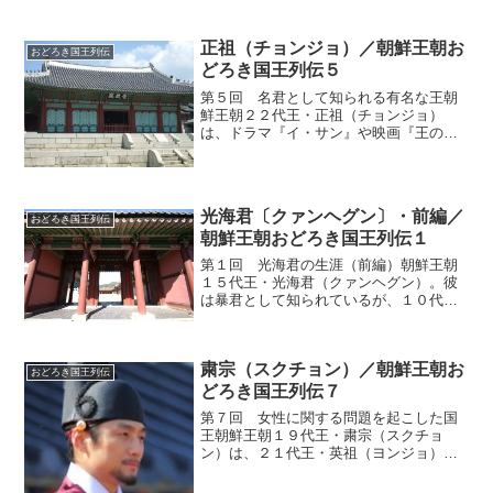
正祖（チョンジョ）／朝鮮王朝お
おどろき国王列伝
どろき国王列伝５
第５回 名君として知られる有名な王朝
鮮王朝２２代王・正祖（チョンジョ）
は、ドラマ『イ・サン』や映画『王の涙
－イ・サンの決断－』の主人公として有
名になった王だ。王になる前から命を危
険にさらされていたが、いったい何故な
のだろうか。父親は思悼世子...
光海君〔クァンヘグン〕・前編／
おどろき国王列伝
朝鮮王朝おどろき国王列伝１
第１回 光海君の生涯（前編）朝鮮王朝
１５代王・光海君（クァンヘグン）。彼
は暴君として知られているが、１０代
王・燕山君（ヨンサングン）のように悪
事ばかり働いていたわけではない。光海
君の人生はどのようなものだったのだろ
粛宗（スクチョン）／朝鮮王朝お
うか。後継者をめぐる争い光...
おどろき国王列伝
どろき国王列伝７
第７回 女性に関する問題を起こした国
王朝鮮王朝１９代王・粛宗（スクチョ
ン）は、２１代王・英祖（ヨンジョ）に
続いて二番目に長生きした王だ。彼は、
在位中に王妃や側室と多くのトラブルを