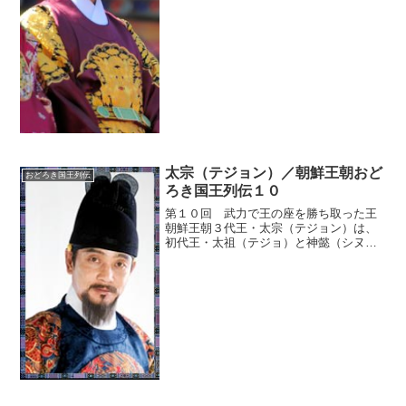
起こしている。いったい、粛宗は何をし
たのだろうか。粛宗の功績粛...
太宗（テジョン）／朝鮮王朝おど
おどろき国王列伝
ろき国王列伝１０
第１０回 武力で王の座を勝ち取った王
朝鮮王朝３代王・太宗（テジョン）は、
初代王・太祖（テジョ）と神懿（シヌ
ィ）王后の間に五男として生まれた。彼
は、父親によって王の後継者に指名され
たわけではないので、本来なら王になる
ことはできなかったが、二度...