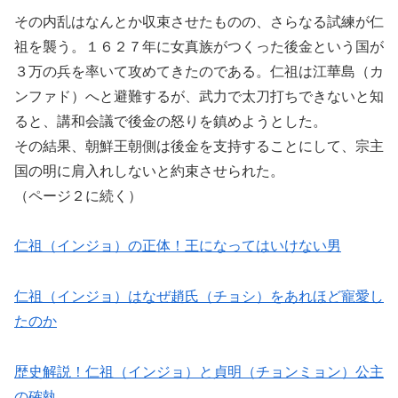
その内乱はなんとか収束させたものの、さらなる試練が仁
祖を襲う。１６２７年に女真族がつくった後金という国が
３万の兵を率いて攻めてきたのである。仁祖は江華島（カ
ンファド）へと避難するが、武力で太刀打ちできないと知
ると、講和会議で後金の怒りを鎮めようとした。
その結果、朝鮮王朝側は後金を支持することにして、宗主
国の明に肩入れしないと約束させられた。
（ページ２に続く）
仁祖（インジョ）の正体！王になってはいけない男
仁祖（インジョ）はなぜ趙氏（チョシ）をあれほど寵愛し
たのか
歴史解説！仁祖（インジョ）と貞明（チョンミョン）公主
の確執