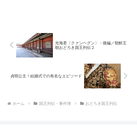
光海君〔クァンヘグン〕・後編／朝鮮王
朝おどろき国王列伝２
貞明公主！結婚式での有名なエピソード
ホーム
国王列伝・事件簿
おどろき国王列伝