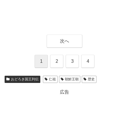
次へ
1
2
3
4
おどろき国王列伝
仁祖
朝鮮王朝
歴史
広告