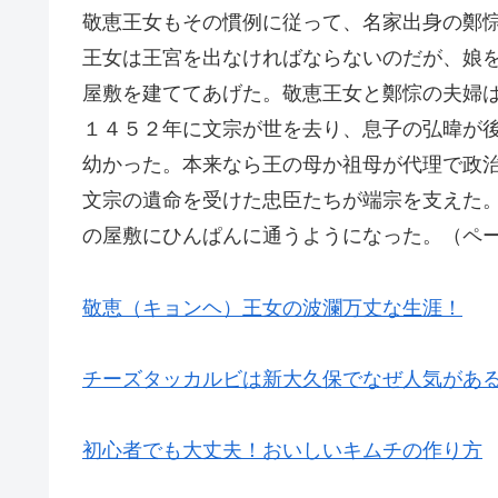
敬恵王女もその慣例に従って、名家出身の鄭
王女は王宮を出なければならないのだが、娘
屋敷を建ててあげた。敬恵王女と鄭悰の夫婦
１４５２年に文宗が世を去り、息子の弘暐が
幼かった。本来なら王の母か祖母が代理で政
文宗の遺命を受けた忠臣たちが端宗を支えた
の屋敷にひんぱんに通うようになった。（ペ
敬恵（キョンヘ）王女の波瀾万丈な生涯！
チーズタッカルビは新大久保でなぜ人気があ
初心者でも大丈夫！おいしいキムチの作り方