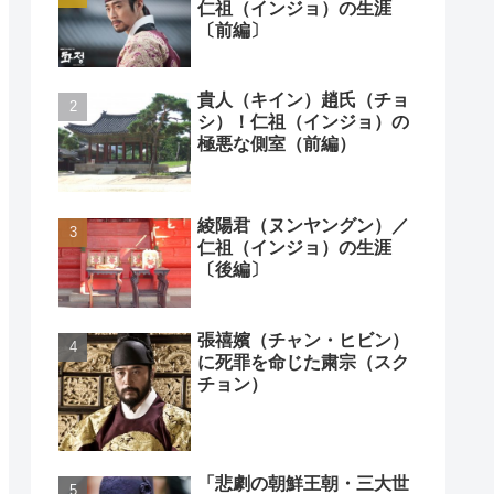
仁祖（インジョ）の生涯
〔前編〕
貴人（キイン）趙氏（チョ
シ）！仁祖（インジョ）の
極悪な側室（前編）
綾陽君（ヌンヤングン）／
仁祖（インジョ）の生涯
〔後編〕
張禧嬪（チャン・ヒビン）
に死罪を命じた粛宗（スク
チョン）
「悲劇の朝鮮王朝・三大世