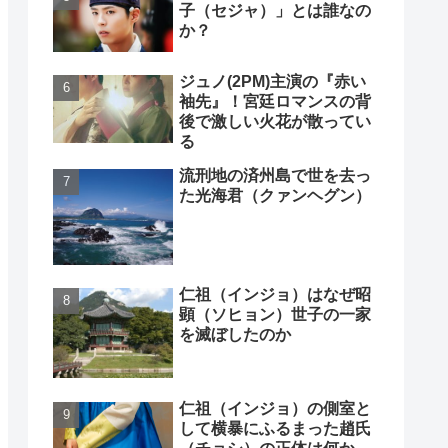
子（セジャ）」とは誰なの
か？
ジュノ(2PM)主演の『赤い
袖先』！宮廷ロマンスの背
後で激しい火花が散ってい
る
流刑地の済州島で世を去っ
た光海君（クァンヘグン）
仁祖（インジョ）はなぜ昭
顕（ソヒョン）世子の一家
を滅ぼしたのか
仁祖（インジョ）の側室と
して横暴にふるまった趙氏