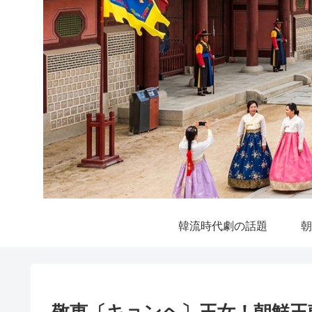
韓流時代劇の話題
朝
敬恵〔キョンヘ〕王女！朝鮮王