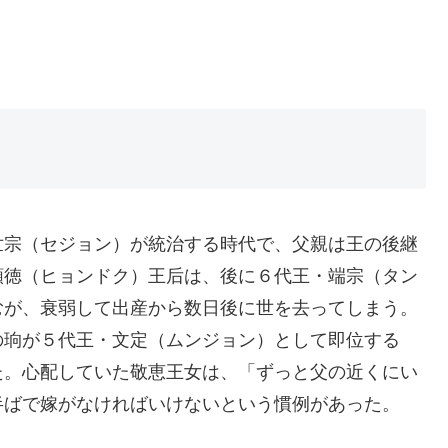
世宗（セジョン）が統治する時代で、父親は王の後継
顕徳（ヒョンドク）王后は、後に６代王・端宗（タン
むが、衰弱して出産から数日後に世を去ってしまう。
の珦が５代王・文定（ムンジョン）として即位する
た。心配していた敬恵王女は、「ずっと父の近くにい
半ばで嫁がなければいけないという慣例があった。